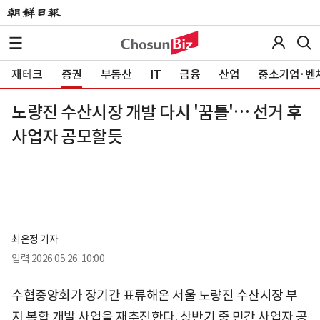
재테크
증권
부동산
IT
금융
산업
중소기업·벤
노량진 수산시장 개발 다시 '꿈틀'… 선거 후
사업자 공모할듯
최온정 기자
입력
2026.05.26. 10:00
수협중앙회가 장기간 표류해온 서울 노량진 수산시장 부
지 복합 개발 사업을 재추진한다. 상반기 중 민간 사업자 공