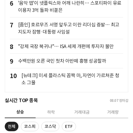
6
'음악 앱'이 넷플릭스와 어깨 나란히… 스포티파이 유료
이용자 3억 돌파 비결은
7
[줌인] 호르무즈 서명 앞두고 이란 리더십 증발… 최고
지도자 잠행·대통령 사임설
8
"강제 국장 복귀냐"… ISA 세제 개편에 투자자 불만
9
수백만원 오른 국민 첫차 아반떼 흥행 성공할까
10
[뉴테크] 미세 플라스틱 꼼짝 마, 자연이 가르쳐준 청
소 그물
실시간 TOP 종목
08.07
장마감
상승
하락
거래대금
거래량
전체
코스피
코스닥
ETF