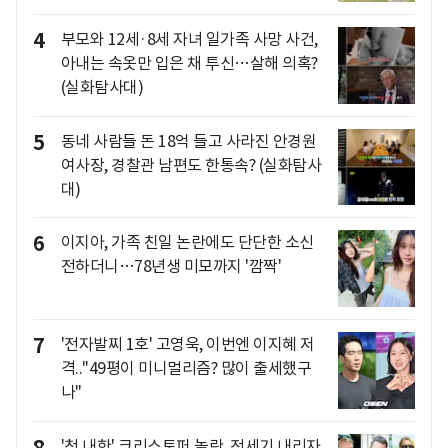
4
부모와 12세·8세 자녀 일가족 사망 사건,
아내는 속옷만 입은 채 투신…살해 의혹?
(실화탐사대)
5
동네 사람들 돈 18억 들고 사라진 안경원
여사장, 경찰관 남편도 한통속? (실화탐사
대)
6
이지아, 가족 친일 논란에도 단단한 소신
전하더니…78년생 미모까지 '깜짝'
7
'전자발찌 1호' 고영욱, 이번엔 이지혜 저
격.."49평이 미니멀리즘? 많이 출세했구
나"
8
'첫 내한' 크리스토퍼 놀란, 전세기 내리자