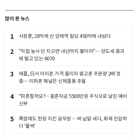
많이 본 뉴스
1
서장훈, 28억에 산 양재역 빌딩 450억에 내놨다
2
"직접 농사 안 지으면 내년까지 팔아라"… 양도세 중과
에 떨고 있는 6070
3
애플, 日서 아이폰 가격 올리자 중고폰 주문량 2배 껑
충… 리퍼폰 패널은 신제품용 추월
4
"파혼할까요?…결혼자금 5500만원 주식으로 날린 예비
신부
5
폭염에도 현장 지킨 공무원… 벼 낱알 세다, 화재 진압하
다 '풀썩'