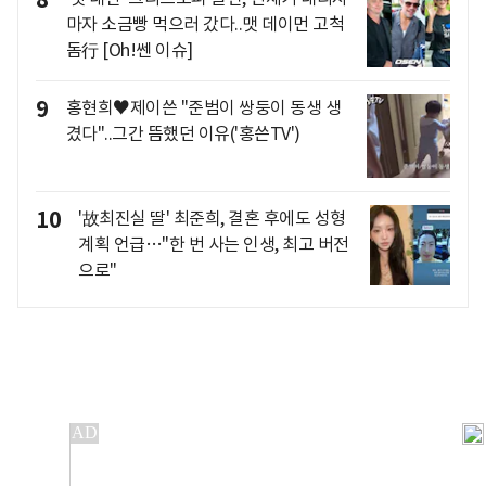
마자 소금빵 먹으러 갔다..맷 데이먼 고척
돔行 [Oh!쎈 이슈]
9
홍현희♥제이쓴 "준범이 쌍둥이 동생 생
겼다"..그간 뜸했던 이유('홍쓴TV')
10
'故최진실 딸' 최준희, 결혼 후에도 성형
계획 언급…"한 번 사는 인생, 최고 버전
으로"