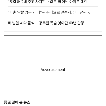
"저걸 왜 2배 주고 사지?"… 일본, 때아닌 아이폰 대란
"파혼 말할 엄두 안 나"… 주식으로 결혼자금 다 날린 女
벼 낱알 세다 풀썩… 공무원 목숨 앗아간 60년 관행
증권 많이 본 뉴스