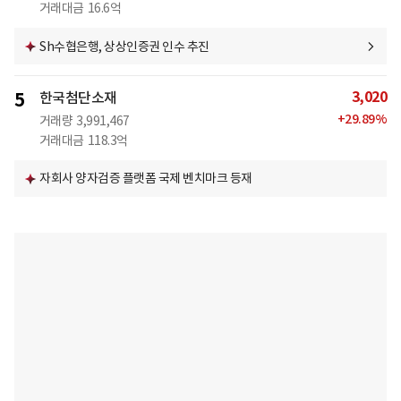
거래대금
16.6억
Sh수협은행, 상상인증권 인수 추진
3,020
5
한국첨단소재
+
29.89
%
거래량
3,991,467
거래대금
118.3억
자회사 양자검증 플랫폼 국제 벤치마크 등재