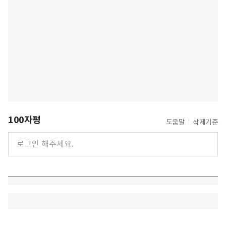
100자평
도움말
삭제기준