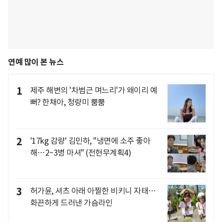
연예 많이 본 뉴스
1
제주 해변의 '차범근 며느리'가 왜이리 예
뻐? 한채아, 청량미 뿜뿜
2
'17kg 감량' 김민하, "냉면에 소주 좋아
해…2~3병 마셔" (전현무계획4)
3
허가윤, 셔츠 아래 아찔한 비키니 자태…
화끈하게 드러낸 가슴라인