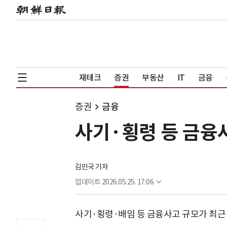
재테크
증권
부동산
IT
금융
증권
금융
사기·횡령 등 금융사
김민국 기자
업데이트
2026.05.25. 17:06
사기·횡령·배임 등 금융사고 규모가 최근