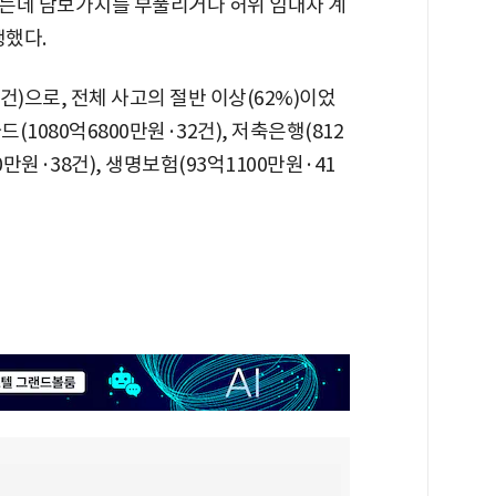
는데 담보가치를 부풀리거나 허위 임대차 계
생했다.
1건)으로, 전체 사고의 절반 이상(62%)이었
카드(1080억6800만원·32건), 저축은행(812
0만원·38건), 생명보험(93억1100만원·41