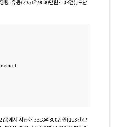
 횡령·유용(2051억9000만원·208건), 도난
2건)에서 지난해 3318억300만원(113건)으