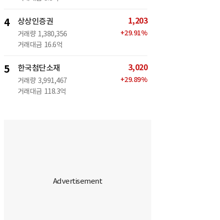
1,203
4
상상인증권
+
29.91
%
거래량
1,380,356
거래대금
16.6억
3,020
5
한국첨단소재
+
29.89
%
거래량
3,991,467
거래대금
118.3억