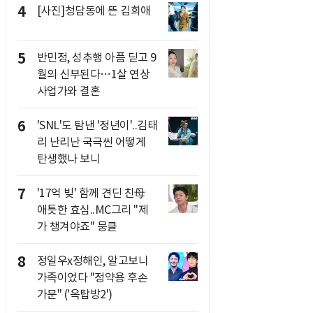
4
[사진]청담동에 뜬 김희애
5
반민정, 성추행 아픔 딛고 9
월의 신부된다…1살 연상
사업가와 결혼
6
'SNL'도 탐낸 '정년이'..김태
리 난리난 국극씬 어떻게
탄생했나 보니
7
'17억 빚' 함께 견딘 친母
애틋한 효심..MC그리 "제
가 챙겨야죠" 뭉클
8
정일우x정해인, 알고보니
가족이었다 "정약용 후손
가문" ('옥탑방2')