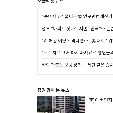
오늘의 핫뉴스
"증여세 7억 줄이는 법 있구먼!" 계산
정부 "아파트 짓자", 시민 "안돼"… 논란
"AI 해킹 어떻게 막냐면…" 美 대회 1
"도수치료 그거 하지 마세요~" 병원들
바람 가르는 보닛 장착… 세단 같은 승
증권 많이 본 뉴스
英 에버딘자