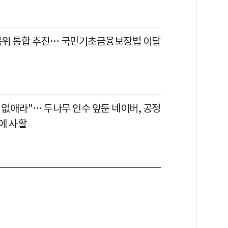
위 통합 추진… 국민기초금융보장법 이달
 없애라"… 두나무 인수 앞둔 네이버, 공정
에 사활