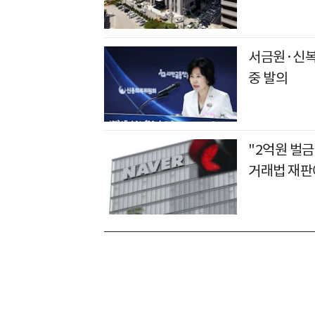
서금원·신복
중 발의
"2억원 벌금
거래법 재판