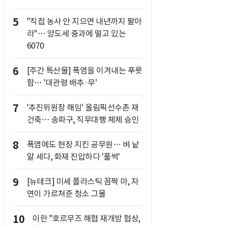
5
"직접 농사 안 지으면 내년까지 팔아
라"… 양도세 중과에 떨고 있는
6070
6
[주간 특산물] 폭염을 이겨내는 푸릇
함… '대관령 배추·무'
7
'추진위원장 해임' 올림픽선수촌 재
건축… 송파구, 직무대행 체제 승인
8
폭염에도 현장 지킨 공무원… 벼 낱
알 세다, 화재 진압하다 '풀썩'
9
[뉴테크] 미세 플라스틱 꼼짝 마, 자
연이 가르쳐준 청소 그물
10
이란 "호르무즈 해협 재개방 협상,