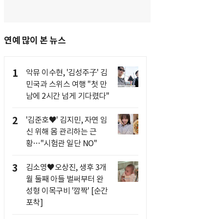
연예 많이 본 뉴스
1
악뮤 이수현, '김성주子' 김
민국과 스위스 여행 "첫 만
남에 2시간 넘게 기다렸다"
2
'김준호♥' 김지민, 자연 임
신 위해 몸 관리하는 근
황…"시험관 일단 NO"
3
김소영♥오상진, 생후 3개
월 둘째 아들 벌써부터 완
성형 이목구비 '깜짝' [순간
포착]