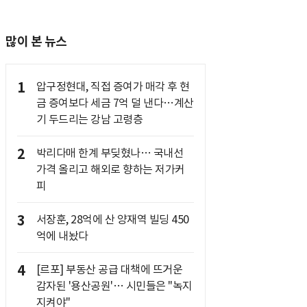
많이 본 뉴스
1
압구정현대, 직접 증여가 매각 후 현
금 증여보다 세금 7억 덜 낸다…계산
기 두드리는 강남 고령층
2
박리다매 한계 부딪혔나… 국내선
가격 올리고 해외로 향하는 저가커
피
3
서장훈, 28억에 산 양재역 빌딩 450
억에 내놨다
4
[르포] 부동산 공급 대책에 뜨거운
감자된 '용산공원'… 시민들은 "녹지
지켜야"