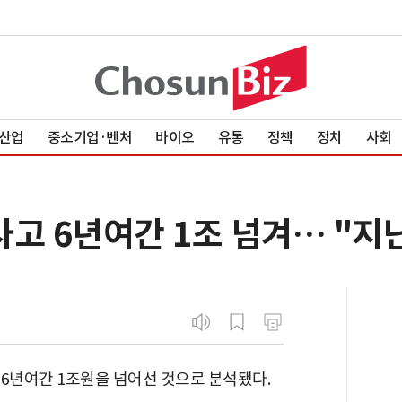
산업
중소기업·벤처
바이오
유통
정책
정치
사회
고 6년여간 1조 넘겨… "지
 6년여간 1조원을 넘어선 것으로 분석됐다.