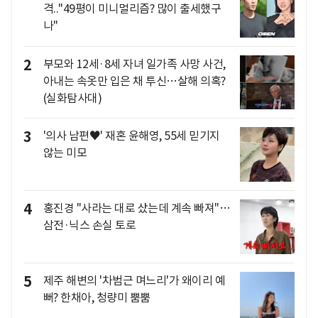
격.."49평이 미니멀리즘? 많이 출세했구
나"
2
부모와 12세·8세 자녀 일가족 사망 사건,
아내는 속옷만 입은 채 투신…살해 의혹?
(실화탐사대)
3
'의사 남편♥' 재혼 윤해영, 55세 믿기지
않는 미모
4
홍진경 "사라는 대로 샀는데 계속 빠져"…
삼전·닉스 손실 토로
5
제주 해변의 '차범근 며느리'가 왜이리 예
뻐? 한채아, 청량미 뿜뿜