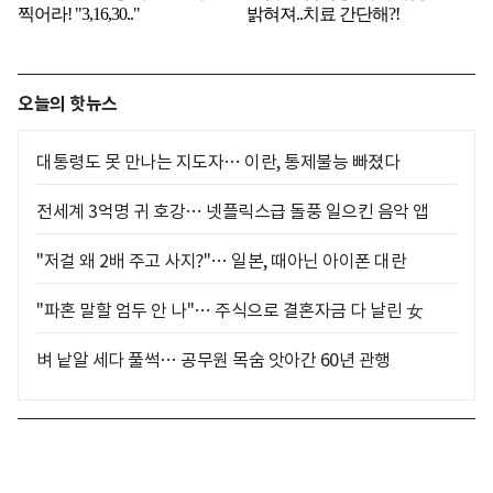
오늘의 핫뉴스
대통령도 못 만나는 지도자… 이란, 통제불능 빠졌다
전세계 3억명 귀 호강… 넷플릭스급 돌풍 일으킨 음악 앱
"저걸 왜 2배 주고 사지?"… 일본, 때아닌 아이폰 대란
"파혼 말할 엄두 안 나"… 주식으로 결혼자금 다 날린 女
벼 낱알 세다 풀썩… 공무원 목숨 앗아간 60년 관행