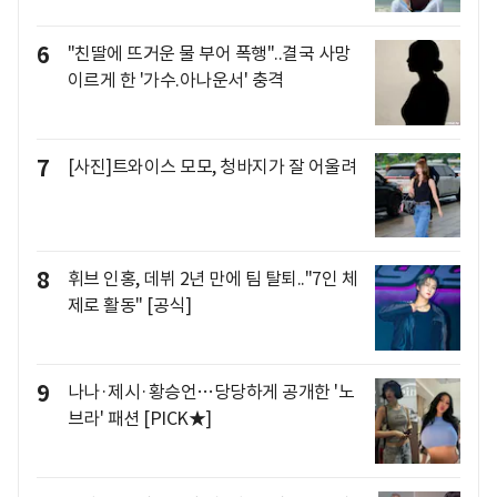
6
"친딸에 뜨거운 물 부어 폭행"..결국 사망
이르게 한 '가수.아나운서' 충격
7
[사진]트와이스 모모, 청바지가 잘 어울려
8
휘브 인홍, 데뷔 2년 만에 팀 탈퇴.."7인 체
제로 활동" [공식]
9
나나·제시·황승언…당당하게 공개한 '노
브라' 패션 [PICK★]