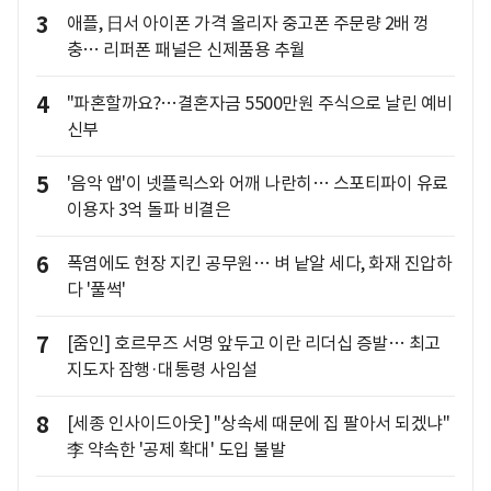
3
애플, 日서 아이폰 가격 올리자 중고폰 주문량 2배 껑
충… 리퍼폰 패널은 신제품용 추월
4
"파혼할까요?…결혼자금 5500만원 주식으로 날린 예비
신부
5
'음악 앱'이 넷플릭스와 어깨 나란히… 스포티파이 유료
이용자 3억 돌파 비결은
6
폭염에도 현장 지킨 공무원… 벼 낱알 세다, 화재 진압하
다 '풀썩'
7
[줌인] 호르무즈 서명 앞두고 이란 리더십 증발… 최고
지도자 잠행·대통령 사임설
8
[세종 인사이드아웃] "상속세 때문에 집 팔아서 되겠냐"
李 약속한 '공제 확대' 도입 불발