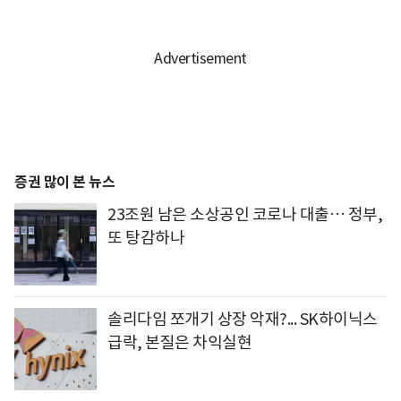
증권 많이 본 뉴스
23조원 남은 소상공인 코로나 대출… 정부,
또 탕감하나
솔리다임 쪼개기 상장 악재?... SK하이닉스
급락, 본질은 차익실현