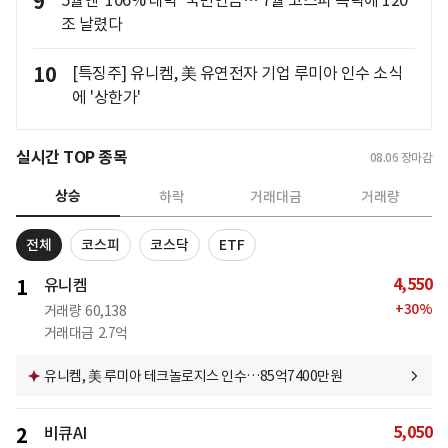
9
5월엔 '106% 대박' 국민연금… 7월 코스피 폭락에 120
조 날렸다
10
[특징주] 유니켐, 美 유연전자 기업 루미아 인수 소식
에 '상한가'
실시간 TOP 종목
08.06
장마감
상승
하락
거래대금
거래량
전체
코스피
코스닥
ETF
4,550
1
유니켐
+
30
%
거래량
60,138
거래대금
2.7억
유니켐, 美 루미아 테크놀로지스 인수…85억7400만원
5,050
2
비큐AI