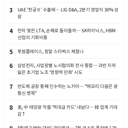
3
UAE '천궁Ⅱ' 수출에… LIG D&A, 2분기 영업익 30% 성
장
4
먼저 맺은 LTA, 손해로 돌아올까… SK하이닉스, HBM
선점의 기회비용
5
투썸플레이스, 정말 스타벅스 제쳤나
6
삼성전자, 사업장별 노사협의회 전사 통합… 과반 지위
잃은 초기업 노조 '영향력 만회' 시도
7
반도체 공장 통째 인수하는 노키아… "메모리 다음은 광
통신 병목"
8
美, 中 태양광 막을 '역대급 카드' 내놨다… 韓 업계 기대
감↑