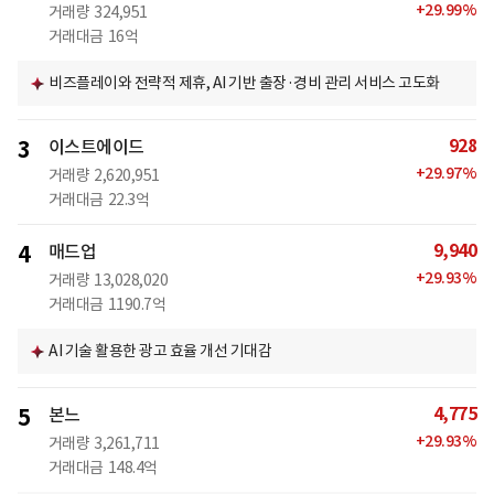
+
29.99
%
거래량
324,951
거래대금
16억
비즈플레이와 전략적 제휴, AI 기반 출장·경비 관리 서비스 고도화
928
3
이스트에이드
+
29.97
%
거래량
2,620,951
거래대금
22.3억
9,940
4
매드업
+
29.93
%
거래량
13,028,020
거래대금
1190.7억
AI 기술 활용한 광고 효율 개선 기대감
4,775
5
본느
+
29.93
%
거래량
3,261,711
거래대금
148.4억