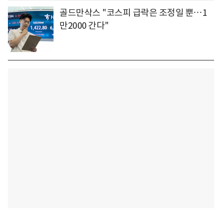
골드만삭스 "코스피 급락은 조정일 뿐…1
만2000 간다"