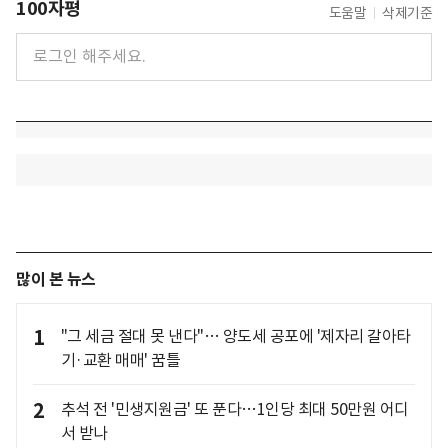
100자평
도움말
삭제기준
많이 본 뉴스
1
"그 세금 절대 못 낸다"… 양도세 공포에 '제자리 갈아타
기·교환 매매' 꿈틀
2
추석 전 '민생지원금' 또 푼다…1인당 최대 50만원 어디
서 받나