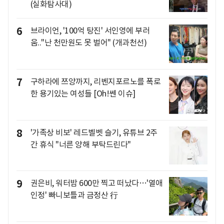
(실화탐사대)
6
브라이언, '100억 탕진' 서인영에 부러
움.."난 천만원도 못 벌어" (개과천선)
7
구하라에 쯔양까지, 리벤지포르노를 폭로
한 용기있는 여성들 [Oh!쎈 이슈]
8
'가족상 비보' 레드벨벳 슬기, 유튜브 2주
간 휴식 "너른 양해 부탁드린다"
9
권은비, 워터밤 600만 찍고 떠났다…'열애
인정' 빠니보틀과 금정산 行