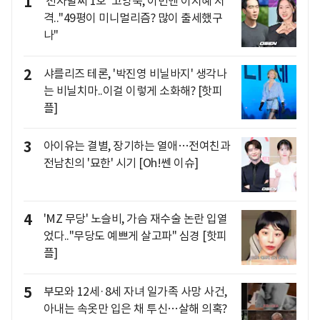
1
'전자발찌 1호' 고영욱, 이번엔 이지혜 저
격.."49평이 미니멀리즘? 많이 출세했구
나"
2
샤를리즈 테론, '박진영 비닐바지' 생각나
는 비닐치마..이걸 이렇게 소화해? [핫피
플]
3
아이유는 결별, 장기하는 열애…전여친과
전남친의 '묘한' 시기 [Oh!쎈 이슈]
4
'MZ 무당' 노슬비, 가슴 재수술 논란 입열
었다.."무당도 예쁘게 살고파" 심경 [핫피
플]
5
부모와 12세·8세 자녀 일가족 사망 사건,
아내는 속옷만 입은 채 투신…살해 의혹?