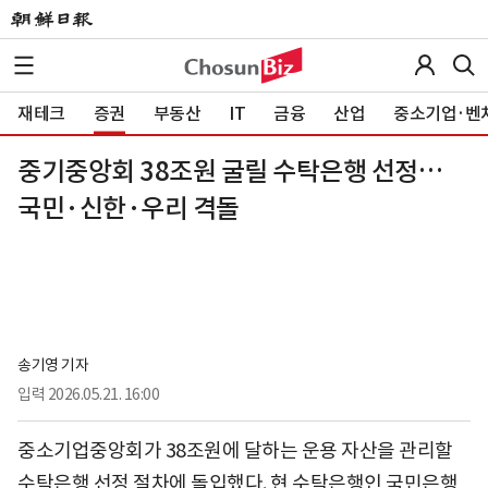
재테크
증권
부동산
IT
금융
산업
중소기업·벤
중기중앙회 38조원 굴릴 수탁은행 선정…
국민·신한·우리 격돌
송기영 기자
입력
2026.05.21. 16:00
중소기업중앙회가 38조원에 달하는 운용 자산을 관리할
수탁은행 선정 절차에 돌입했다. 현 수탁은행인 국민은행