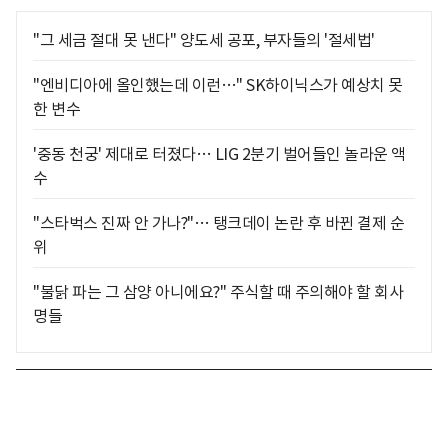
"그 세금 절대 못 낸다" 양도세 공포, 부자들의 '절세법'
"엔비디아에 올인했는데 이런…" SK하이닉스가 예상치 못
한 변수
'중동 천궁' 제대로 터졌다… LIG 2분기 벌어들인 놀라운 액
수
"스타벅스 진짜 안 가나?"… 탱크데이 논란 후 바뀐 결제 순
위
"불닭 파는 그 삼양 아니에요?" 주식할 때 주의해야 할 회사
명들