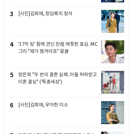
3
[사진]김희애, 청담룩의 정석
4
'17억 빚' 함께 견딘 친母 애틋한 효심..MC
그리 "제가 챙겨야죠" 뭉클
5
방은희 "두 번의 결혼 실패..아들 허락받고
이혼 결심" ('특종세상')
6
[사진]김희애, 우아한 미소