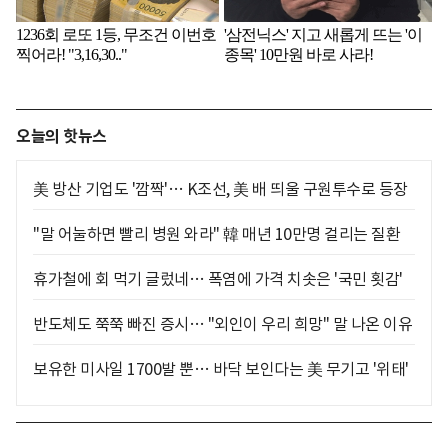
오늘의 핫뉴스
美 방산 기업도 '깜짝'… K조선, 美 배 띄울 구원투수로 등장
"말 어눌하면 빨리 병원 와라" 韓 매년 10만명 걸리는 질환
휴가철에 회 먹기 글렀네… 폭염에 가격 치솟은 '국민 횟감'
반도체도 쭉쭉 빠진 증시… "외인이 우리 희망" 말 나온 이유
보유한 미사일 1700발 뿐… 바닥 보인다는 美 무기고 '위태'