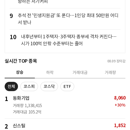
향하는 저가커피
9
추석 전 '민생지원금' 또 푼다…1인당 최대 50만원 어디
서 받나
10
내후년부터 1주택자·3주택자 종부세 격차 커진다…
시가 100억 안팎 수준부터는 줄어
실시간 TOP 종목
08.09
장마감
상승
하락
거래대금
거래량
전체
코스피
코스닥
ETF
8,060
1
동화기업
+
30
%
거래량
1,338,415
거래대금
105.2억
1,852
2
신스틸