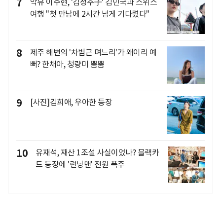
7
악뮤 이수현, '김성주子' 김민국과 스위스
여행 "첫 만남에 2시간 넘게 기다렸다"
8
제주 해변의 '차범근 며느리'가 왜이리 예
뻐? 한채아, 청량미 뿜뿜
9
[사진]김희애, 우아한 등장
10
유재석, 재산 1조설 사실이었나? 블랙카
드 등장에 '런닝맨' 전원 폭주