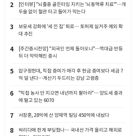
2
[인터뷰] "뇌졸중 골든타임 지키는 '뇌동맥류 치료'"…개
두술 없이 혈관 타고 들어가 막는다
3
보유세 강화에 '세 낀 집' 퇴로… 토허제 실거주 예외 확
대 추진
4
[주간증시전망] "외국인 언제 돌아오나"…역대급 반등
뒤 더 막막해진 증시
5
압구정현대, 직접 증여가 매각 후 현금 증여보다 세금 7
억 덜 낸다…계산기 두드리는 강남 고령층
6
"직접 농사 안 지으면 내년까지 팔아라"… 양도세 중과
에 떨고 있는 6070
7
서장훈, 28억에 산 양재역 빌딩 450억에 내놨다
8
박리다매 한계 부딪혔나… 국내선 가격 올리고 해외로