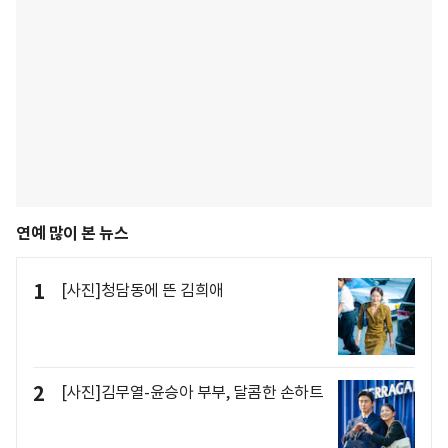
연예 많이 본 뉴스
1
[사진]청담동에 뜬 김희애
2
[사진]김무열-윤승아 부부, 달콤한 손하트