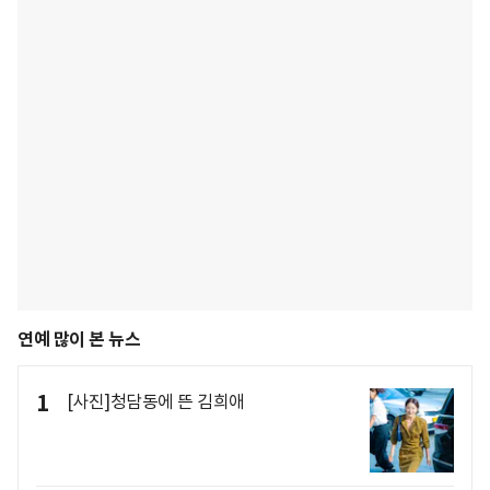
연예 많이 본 뉴스
1
[사진]청담동에 뜬 김희애