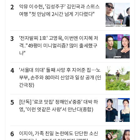
2
악뮤 이수현, '김성주子' 김민국과 스위스
여행 "첫 만남에 2시간 넘게 기다렸다"
3
'전자발찌 1호' 고영욱, 이번엔 이지혜 저
격.."49평이 미니멀리즘? 많이 출세했구
나"
4
'서울대 의대' 둘째 사망 후 지어준 집…노
부부, 손주와 80마리 산양과 일상 공개 (인
간극장)
5
[단독] '로코 맛집' 정해인x'중증' 대박 하
영, '이런 엿같은 사랑'서 만난다(종합)
6
이지아, 가족 친일 논란에도 단단한 소신