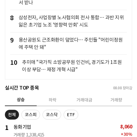
서 받나
8
삼성전자, 사업장별 노사협의회 전사 통합… 과반 지위
잃은 초기업 노조 '영향력 만회' 시도
9
용산공원도 근조화환이 덮었다… 주민들 "어린이정원
에 주택 안 돼"
10
추미애 "국가직 소방공무원 인건비, 경기도가 1조원
이상 부담… 재정 개혁 시급"
실시간 TOP 종목
08.08
장마감
상승
하락
거래대금
거래량
전체
코스피
코스닥
ETF
8,060
1
동화기업
+
30
%
거래량
1,338,415