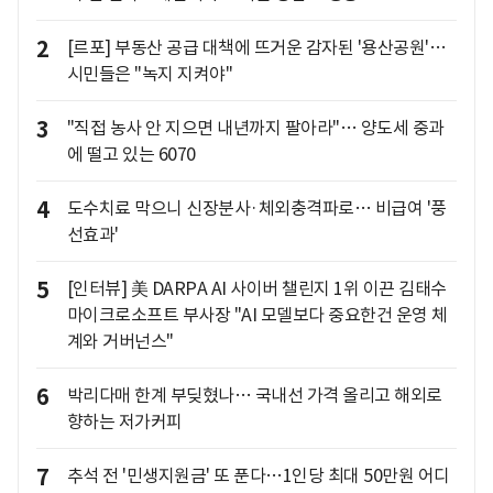
2
[르포] 부동산 공급 대책에 뜨거운 감자된 '용산공원'…
시민들은 "녹지 지켜야"
3
"직접 농사 안 지으면 내년까지 팔아라"… 양도세 중과
에 떨고 있는 6070
4
도수치료 막으니 신장분사·체외충격파로… 비급여 '풍
선효과'
5
[인터뷰] 美 DARPA AI 사이버 챌린지 1위 이끈 김태수
마이크로소프트 부사장 "AI 모델보다 중요한건 운영 체
계와 거버넌스"
6
박리다매 한계 부딪혔나… 국내선 가격 올리고 해외로
향하는 저가커피
7
추석 전 '민생지원금' 또 푼다…1인당 최대 50만원 어디