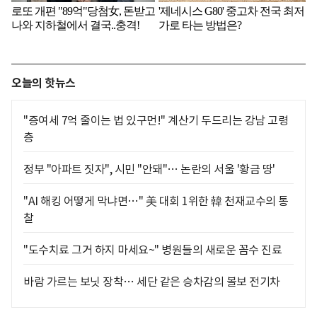
오늘의 핫뉴스
"증여세 7억 줄이는 법 있구먼!" 계산기 두드리는 강남 고령
층
정부 "아파트 짓자", 시민 "안돼"… 논란의 서울 '황금 땅'
"AI 해킹 어떻게 막냐면…" 美 대회 1위한 韓 천재교수의 통
찰
"도수치료 그거 하지 마세요~" 병원들의 새로운 꼼수 진료
바람 가르는 보닛 장착… 세단 같은 승차감의 볼보 전기차