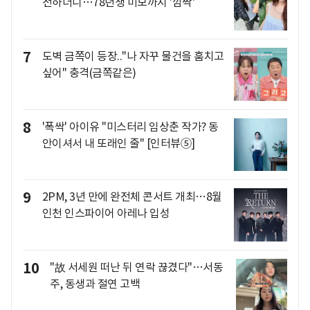
전하더니…78년생 미모까지 '깜짝'
7
도벽 금쪽이 등장.."나 자꾸 물건을 훔치고
싶어" 충격(금쪽같은)
8
'폭싹' 아이유 "미스터리 임상춘 작가? 동
안이셔서 내 또래인 줄" [인터뷰⑤]
9
2PM, 3년 만에 완전체 콘서트 개최…8월
인천 인스파이어 아레나 입성
10
"故 서세원 떠난 뒤 연락 끊겼다"…서동
주, 동생과 절연 고백