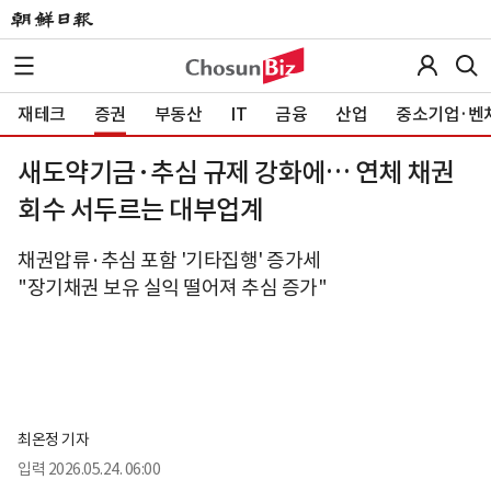
재테크
증권
부동산
IT
금융
산업
중소기업·벤
새도약기금·추심 규제 강화에… 연체 채권
회수 서두르는 대부업계
채권압류·추심 포함 '기타집행' 증가세
"장기채권 보유 실익 떨어져 추심 증가"
최온정 기자
입력
2026.05.24. 06:00