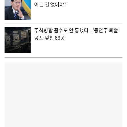
이는 일 없어야"
주식병합 꼼수도 안 통했다... '동전주 퇴출'
공포 덮친 63곳