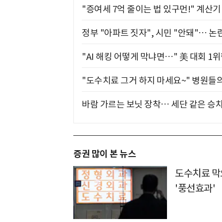
"증여세 7억 줄이는 법 있구먼!" 계산
정부 "아파트 짓자", 시민 "안돼"… 논란
"AI 해킹 어떻게 막냐면…" 美 대회 1
"도수치료 그거 하지 마세요~" 병원들
바람 가르는 보닛 장착… 세단 같은 승
증권 많이 본 뉴스
도수치료 막
'풍선효과'