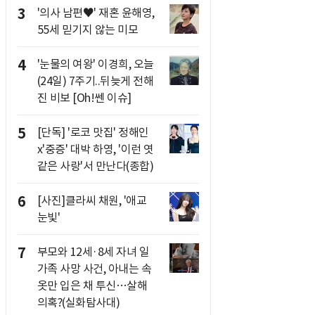
3
'의사 남편♥' 재혼 윤해영,
55세 믿기지 않는 미모
4
'눈물의 여왕' 이경희, 오늘
(24일) 7주기..뒤늦게 전해
진 비보 [Oh!쎈 이슈]
5
[단독] '로코 맛집' 정해인
x'중증' 대박 하영, '이런 엿
같은 사랑'서 만난다(종합)
6
[사진]클라씨 채원, '애교
눈빛'
7
부모와 12세·8세 자녀 일
가족 사망 사건, 아내는 속
옷만 입은 채 투신…살해
의혹?(실화탐사대)