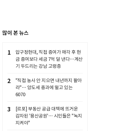
많이 본 뉴스
1
압구정현대, 직접 증여가 매각 후 현
금 증여보다 세금 7억 덜 낸다…계산
기 두드리는 강남 고령층
2
"직접 농사 안 지으면 내년까지 팔아
라"… 양도세 중과에 떨고 있는
6070
3
[르포] 부동산 공급 대책에 뜨거운
감자된 '용산공원'… 시민들은 "녹지
지켜야"