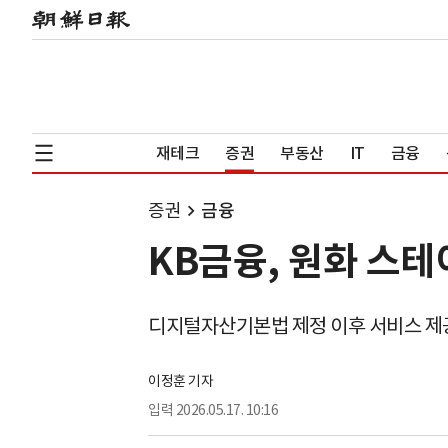
재테크
증권
부동산
IT
금융
증권
금융
KB금융, 원화 스
디지털자산기본법 제정 이후 서비스 제
이정훈 기자
입력
2026.05.17. 10:16