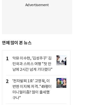
연예 많이 본 뉴스
1
악뮤 이수현, '김성주子' 김
민국과 스위스 여행 "첫 만
남에 2시간 넘게 기다렸다"
2
'전자발찌 1호' 고영욱, 이
번엔 이지혜 저격.."49평이
미니멀리즘? 많이 출세했
구나"