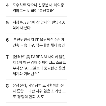
4
도수치료 막으니 신장분사·체외충
격파로… 비급여 '풍선효과'
5
서장훈, 28억에 산 양재역 빌딩 450
억에 내놨다
6
'추진위원장 해임' 올림픽선수촌 재
건축… 송파구, 직무대행 체제 승인
7
[인터뷰] 美 DARPA AI 사이버 챌린
지 1위 이끈 김태수 마이크로소프트
부사장 "AI 모델보다 중요한건 운영
체계와 거버넌스"
8
삼성전자, 사업장별 노사협의회 전
사 통합… 과반 지위 잃은 초기업 노
조 '영향력 만회' 시도