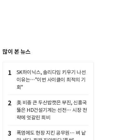
많이 본 뉴스
1
SK하이닉스, 솔리다임 키우기 나선
이유는…"이번 사이클이 최적의 기
회"
2
美 비중 큰 두산밥캣은 부진, 신흥국
뚫은 HD건설기계는 선전… 시장 전
략에 엇갈린 희비
3
폭염에도 현장 지킨 공무원… 벼 낱