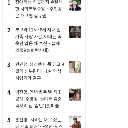
1
장애학생 속옷까지 손빨래
한 사회복무요원…주인공
은 개그맨 김규원
2
부모와 12세·8세 자녀 일
가족 사망 사건, 아내는 속
옷만 입은 채 투신…살해
의혹?(실화탐사대)
3
반민정, 성추행 아픔 딛고 9
월의 신부된다…1살 연상
사업가와 결혼
4
박진영, 연년생 두 딸 최초
공개..수영장·놀이터 갖춘
럭셔리 집 '감탄' [핫피플]
5
홍진경 "사라는 대로 샀는
데 계속 빠져"…삼전·닉스