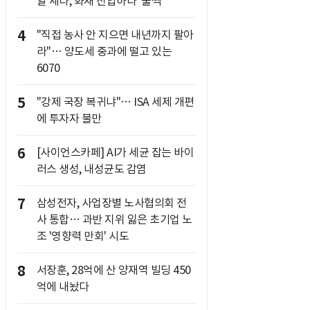
알 세다, 화재 진압하다 '풀썩'
4
"직접 농사 안 지으면 내년까지 팔아
라"… 양도세 중과에 떨고 있는
6070
5
"강제 국장 복귀냐"… ISA 세제 개편
에 투자자 불만
6
[사이언스카페] AI가 세균 잡는 바이
러스 생성, 내성균도 감염
7
삼성전자, 사업장별 노사협의회 전
사 통합… 과반 지위 잃은 초기업 노
조 '영향력 만회' 시도
8
서장훈, 28억에 산 양재역 빌딩 450
억에 내놨다