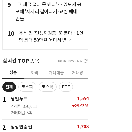
9
"그 세금 절대 못 낸다"… 양도세 공
포에 '제자리 갈아타기·교환 매매'
꿈틀
10
추석 전 '민생지원금' 또 푼다…1인
당 최대 50만원 어디서 받나
실시간 TOP 종목
08.07 10:53
장중
상승
하락
거래대금
거래량
전체
코스피
코스닥
ETF
1,554
1
윙입푸드
+
29.93
%
거래량
326,611
거래대금
5억
1,203
2
상상인증권