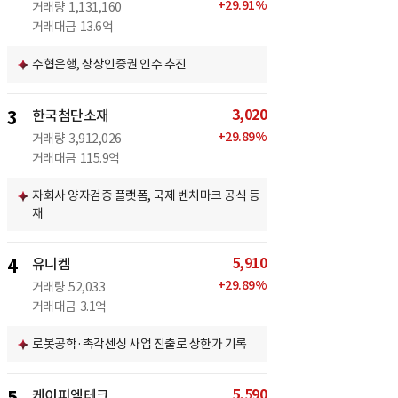
+
29.91
%
거래량
1,131,160
거래대금
13.6억
수협은행, 상상인증권 인수 추진
3,020
3
한국첨단소재
+
29.89
%
거래량
3,912,026
거래대금
115.9억
자회사 양자검증 플랫폼, 국제 벤치마크 공식 등
재
5,910
4
유니켐
+
29.89
%
거래량
52,033
거래대금
3.1억
로봇공학·촉각센싱 사업 진출로 상한가 기록
5,590
케이피엠테크