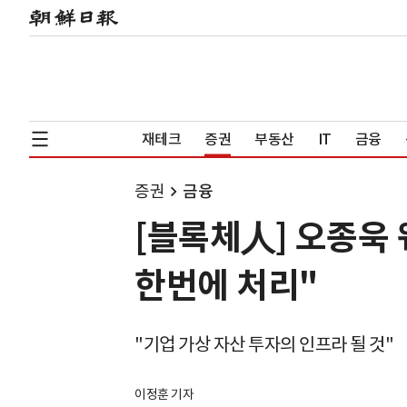
재테크
증권
부동산
IT
금융
증권
금융
[블록체人] 오종욱
한번에 처리"
"기업 가상 자산 투자의 인프라 될 것"
이정훈 기자