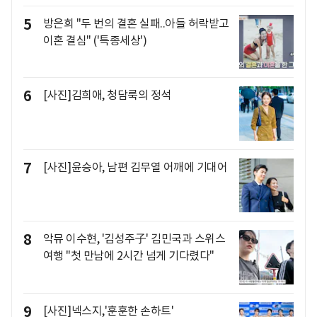
5
방은희 "두 번의 결혼 실패..아들 허락받고
이혼 결심" ('특종세상')
6
[사진]김희애, 청담룩의 정석
7
[사진]윤승아, 남편 김무열 어깨에 기대어
8
악뮤 이수현, '김성주子' 김민국과 스위스
여행 "첫 만남에 2시간 넘게 기다렸다"
9
[사진]넥스지,'훈훈한 손하트'