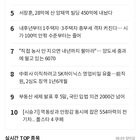
5
서장훈, 28억에 산 양재역 빌딩 450억에 내놨다
6
내후년부터 1주택자·3주택자 종부세 격차 커진다… 시
가 100억 안팎 수준부터는 줄어
7
"직접 농사 안 지으면 내년까지 팔아라"… 양도세 중과
에 떨고 있는 6070
8
中회사 이직하려고 SK하이닉스 영업비밀 유출…前직
원, 2심도 징역 1년6개월
9
부동산 세제 발표 후 5일, 국민 입법 의견 2000건 넘어
10
[시승기] 역동성과 안정감 동시에 잡은 554마력의 전
기차... 폴스타 4 쿠페
실시간 TOP 종목
08.09
장마감