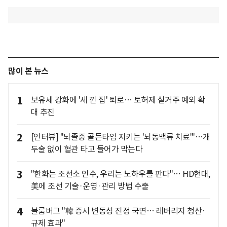
많이 본 뉴스
1
보유세 강화에 '세 낀 집' 퇴로… 토허제 실거주 예외 확
대 추진
2
[인터뷰] "뇌졸중 골든타임 지키는 '뇌동맥류 치료'"…개
두술 없이 혈관 타고 들어가 막는다
3
"한화는 조선소 인수, 우리는 노하우를 판다"… HD현대,
美에 조선 기술·운영·관리 방법 수출
4
블룸버그 "韓 증시 변동성 진정 국면… 레버리지 청산·
규제 효과"