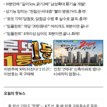
오늘의 핫뉴스
美 방산 기업도 '깜짝'… K조선, 美 배 띄울 구원투수로 등장