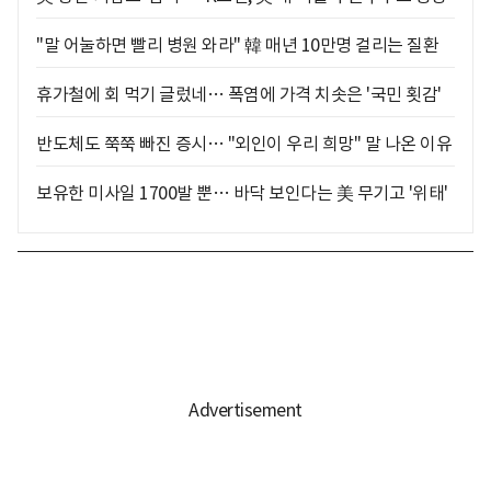
"말 어눌하면 빨리 병원 와라" 韓 매년 10만명 걸리는 질환
휴가철에 회 먹기 글렀네… 폭염에 가격 치솟은 '국민 횟감'
반도체도 쭉쭉 빠진 증시… "외인이 우리 희망" 말 나온 이유
보유한 미사일 1700발 뿐… 바닥 보인다는 美 무기고 '위태'