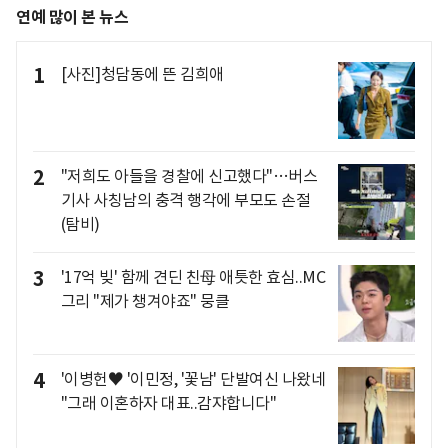
연예 많이 본 뉴스
1
[사진]청담동에 뜬 김희애
2
"저희도 아들을 경찰에 신고했다"…버스
기사 사칭남의 충격 행각에 부모도 손절
(탐비)
3
'17억 빚' 함께 견딘 친母 애틋한 효심..MC
그리 "제가 챙겨야죠" 뭉클
4
'이병헌♥ '이민정, '꽃남' 단발여신 나왔네
"그래 이혼하자 대표..감쟈합니다"