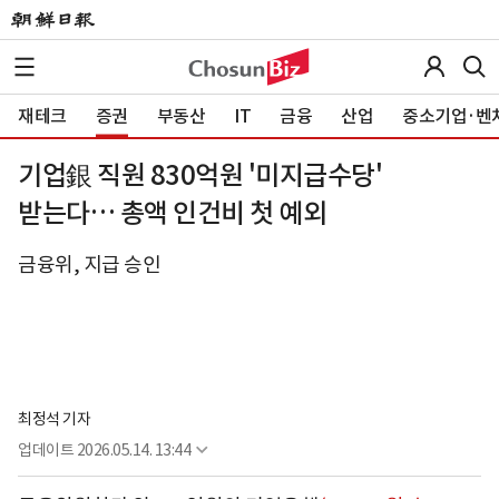
재테크
증권
부동산
IT
금융
산업
중소기업·벤
기업銀 직원 830억원 '미지급수당'
받는다… 총액 인건비 첫 예외
금융위, 지급 승인
최정석 기자
업데이트
2026.05.14. 13:44