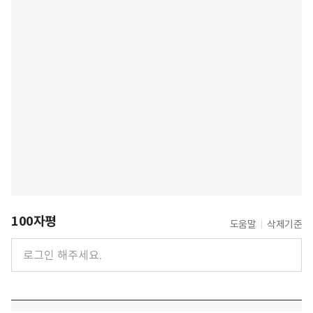
100자평
도움말
삭제기준