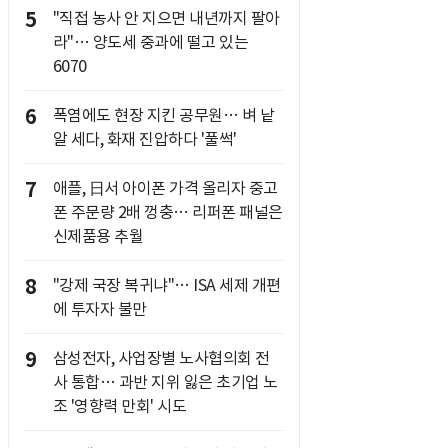
5
"직접 농사 안 지으면 내년까지 팔아
라"… 양도세 중과에 떨고 있는
6070
6
폭염에도 현장 지킨 공무원… 벼 낱
알 세다, 화재 진압하다 '풀썩'
7
애플, 日서 아이폰 가격 올리자 중고
폰 주문량 2배 껑충… 리퍼폰 패널은
신제품용 추월
8
"강제 국장 복귀냐"… ISA 세제 개편
에 투자자 불만
9
삼성전자, 사업장별 노사협의회 전
사 통합… 과반 지위 잃은 초기업 노
조 '영향력 만회' 시도