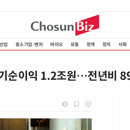
산업
중소기업·벤처
바이오
유통
정책
정치
사회
기순이익 1.2조원…전년비 8