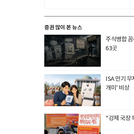
증권 많이 본 뉴스
주식병합 꼼수
63곳
ISA 만기 
개미' 비상
"강제 국장 