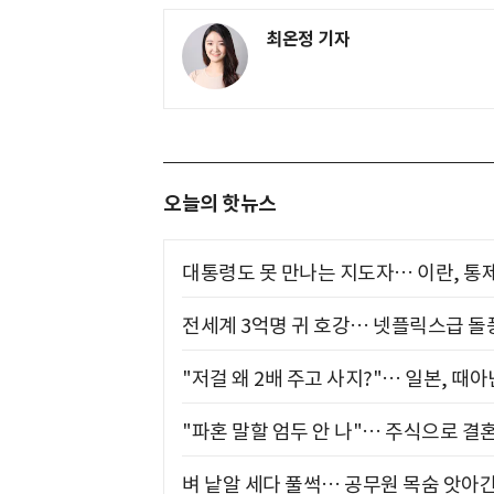
최온정 기자
오늘의 핫뉴스
대통령도 못 만나는 지도자… 이란, 통
전세계 3억명 귀 호강… 넷플릭스급 돌
"저걸 왜 2배 주고 사지?"… 일본, 때
"파혼 말할 엄두 안 나"… 주식으로 결
벼 낱알 세다 풀썩… 공무원 목숨 앗아간