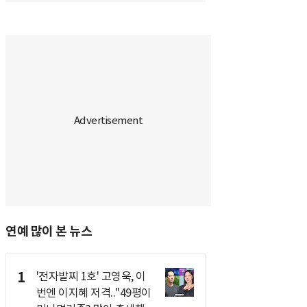
연예 많이 본 뉴스
1
'전자발찌 1호' 고영욱, 이
번엔 이지혜 저격.."49평이