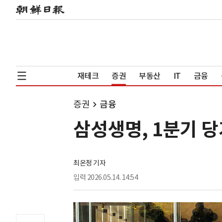
재테크
증권
부동산
IT
금융
증권
금융
삼성생명, 1분기 당
최온정 기자
입력
2026.05.14. 14:54