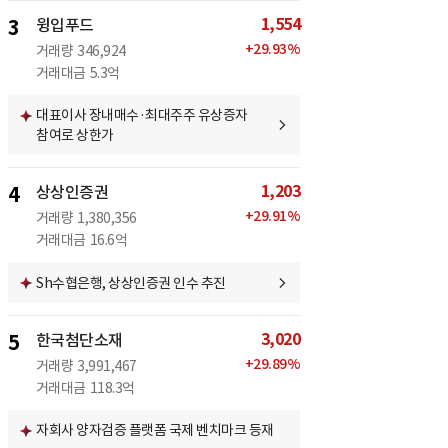
1,554
3
윙입푸드
+
29.93
%
거래량
346,924
거래대금
5.3억
대표이사 장내매수·최대주주 유상증자
참여로 상한가
1,203
4
상상인증권
+
29.91
%
거래량
1,380,356
거래대금
16.6억
Sh수협은행, 상상인증권 인수 추진
3,020
5
한국첨단소재
+
29.89
%
거래량
3,991,467
거래대금
118.3억
자회사 양자검증 플랫폼 국제 벤치마크 등재