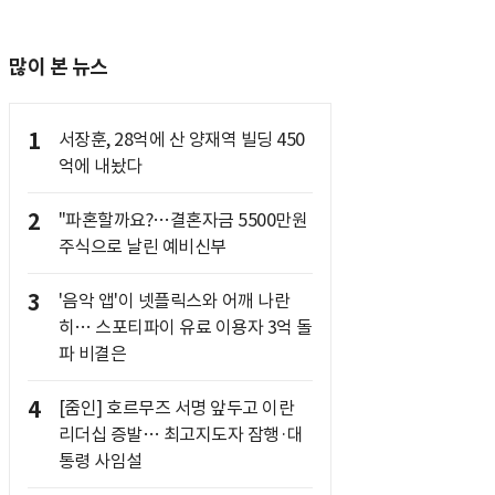
많이 본 뉴스
1
서장훈, 28억에 산 양재역 빌딩 450
억에 내놨다
2
"파혼할까요?…결혼자금 5500만원
주식으로 날린 예비신부
3
'음악 앱'이 넷플릭스와 어깨 나란
히… 스포티파이 유료 이용자 3억 돌
파 비결은
4
[줌인] 호르무즈 서명 앞두고 이란
리더십 증발… 최고지도자 잠행·대
통령 사임설