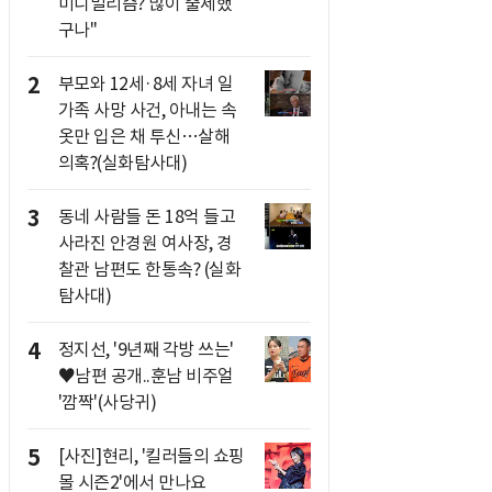
미니멀리즘? 많이 출세했
구나"
2
부모와 12세·8세 자녀 일
가족 사망 사건, 아내는 속
옷만 입은 채 투신…살해
의혹?(실화탐사대)
3
동네 사람들 돈 18억 들고
사라진 안경원 여사장, 경
찰관 남편도 한통속? (실화
탐사대)
4
정지선, '9년째 각방 쓰는'
♥남편 공개..훈남 비주얼
'깜짝'(사당귀)
5
[사진]현리, '킬러들의 쇼핑
몰 시즌2'에서 만나요