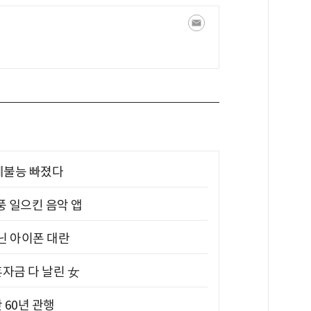
제불능 빠졌다
풍 일으킨 음악 앱
아닌 아이폰 대란
혼자금 다 날린 女
 60년 관행