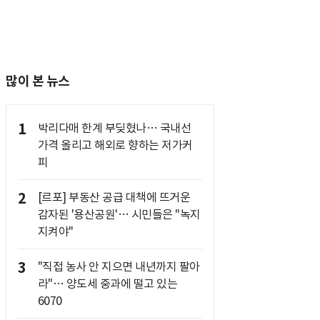
많이 본 뉴스
1
박리다매 한계 부딪혔나… 국내선
가격 올리고 해외로 향하는 저가커
피
2
[르포] 부동산 공급 대책에 뜨거운
감자된 '용산공원'… 시민들은 "녹지
지켜야"
3
"직접 농사 안 지으면 내년까지 팔아
라"… 양도세 중과에 떨고 있는
6070