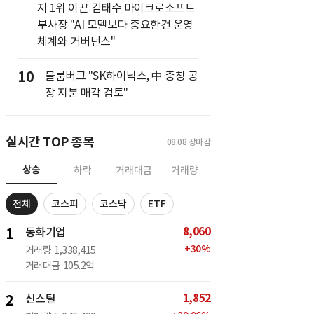
지 1위 이끈 김태수 마이크로소프트
부사장 "AI 모델보다 중요한건 운영
체계와 거버넌스"
10
블룸버그 "SK하이닉스, 中 충칭 공
장 지분 매각 검토"
실시간 TOP 종목
08.08
장마감
상승
하락
거래대금
거래량
전체
코스피
코스닥
ETF
8,060
1
동화기업
+
30
%
거래량
1,338,415
거래대금
105.2억
1,852
2
신스틸