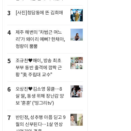
3
[사진]청담동에 뜬 김희애
4
제주 해변의 '차범근 며느
리'가 왜이리 예뻐? 한채아,
청량미 뿜뿜
5
조규찬♥해이, 방송 최초
부부 동반 출격에 깜짝 근
황 "美 주립대 교수"
6
오상진♥김소영 뭉클…8
살 딸, 동생 위해 장난감 양
보 '훈훈' ('띵그리tv')
7
반민정, 성추행 아픔 딛고 9
월의 신부된다…1살 연상