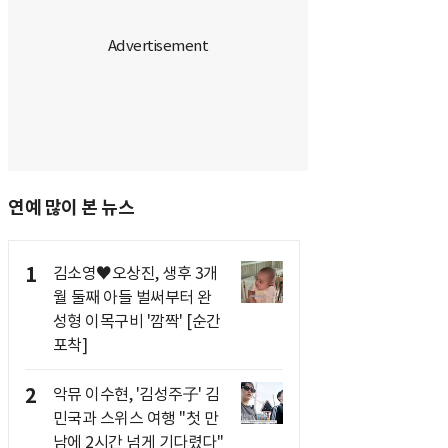
연예 많이 본 뉴스
1
김소영♥오상진, 생후 3개
월 둘째 아들 벌써부터 완
성형 이목구비 '깜짝' [순간
포착]
2
악뮤 이수현, '김성주子' 김
민국과 스위스 여행 "첫 만
남에 2시간 넘게 기다렸다"