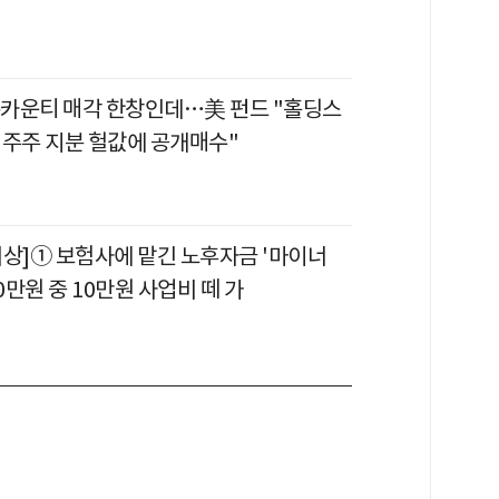
프존카운티 매각 한창인데…美 펀드 "홀딩스
액주주 지분 헐값에 공개매수"
비상]① 보험사에 맡긴 노후자금 '마이너
00만원 중 10만원 사업비 떼 가