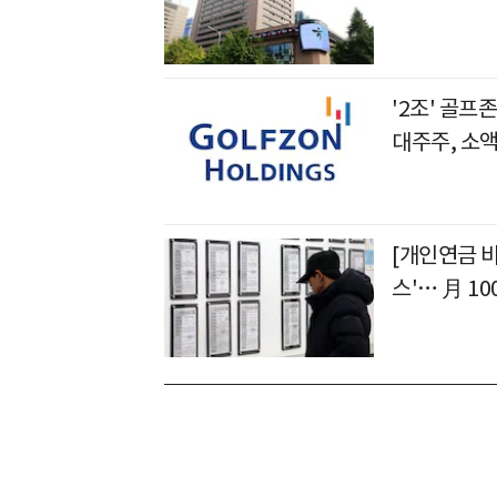
'2조' 골
대주주, 소
[개인연금 
스'… 月 1