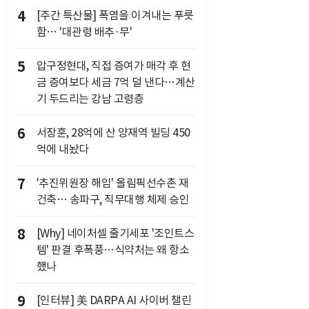
4
[주간 특산물] 폭염을 이겨내는 푸릇
함… '대관령 배추·무'
5
압구정현대, 직접 증여가 매각 후 현
금 증여보다 세금 7억 덜 낸다…계산
기 두드리는 강남 고령층
6
서장훈, 28억에 산 양재역 빌딩 450
억에 내놨다
7
'추진위원장 해임' 올림픽선수촌 재
건축… 송파구, 직무대행 체제 승인
8
[Why] 네이처셀 줄기세포 '조인트스
템' 판결 후폭풍…식약처는 왜 항소
했나
9
[인터뷰] 美 DARPA AI 사이버 챌린