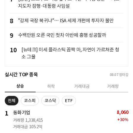
지도자 잠행·대통령 사임설
8
"강제 국장 복귀냐"… ISA 세제 개편에 투자자 불만
9
수백만원 오른 국민 첫차 아반떼 흥행 성공할까
10
[뉴테크] 미세 플라스틱 꼼짝 마, 자연이 가르쳐준 청
소 그물
실시간 TOP 종목
08.07
장마감
상승
하락
거래대금
거래량
전체
코스피
코스닥
ETF
8,060
1
동화기업
+
30
%
거래량
1,338,415
거래대금
105.2억