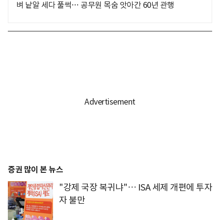
벼 낱알 세다 풀썩… 공무원 목숨 앗아간 60년 관행
증권 많이 본 뉴스
"강제 국장 복귀냐"… ISA 세제 개편에 투자
자 불만