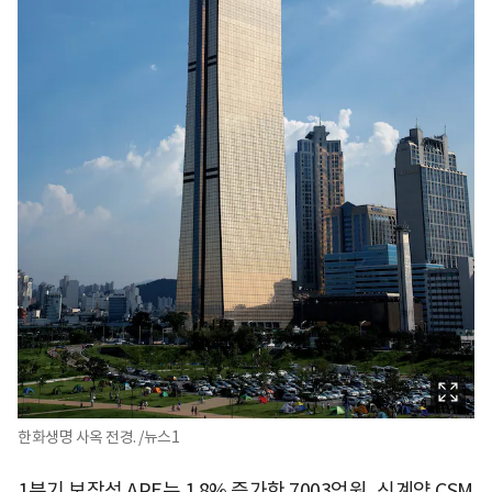
한화생명 사옥 전경. /뉴스1
1분기 보장성 APE는 1.8% 증가한 7003억원, 신계약 CSM