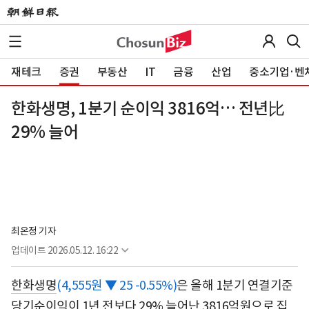
재테크
증권
부동산
IT
금융
산업
중소기업·벤
한화생명, 1분기 순이익 3816억… 전년比
29% 늘어
최온정 기자
업데이트
2026.05.12. 16:22
한화생명
(4,555원 ▼ 25 -0.55%)
은 올해 1분기 연결기준
당기순이익이 1년 전보다 29% 늘어난 3816억원으로 집