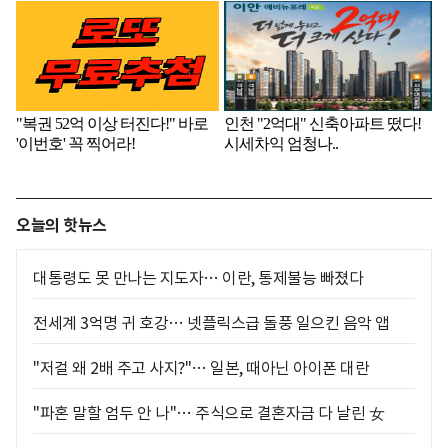
오늘의 핫뉴스
대통령도 못 만나는 지도자… 이란, 통제불능 빠졌다
전세계 3억명 귀 호강… 넷플릭스급 돌풍 일으킨 음악 앱
"저걸 왜 2배 주고 사지?"… 일본, 때아닌 아이폰 대란
"파혼 말할 엄두 안 나"… 주식으로 결혼자금 다 날린 女