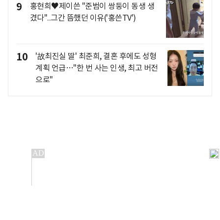
9
홍현희♥제이쓴 "준범이 쌍둥이 동생 생
겼다"..그간 뜸했던 이유('홍쓴TV')
10
'故최진실 딸' 최준희, 결혼 후에도 성형
계획 언급…"한 번 사는 인생, 최고 버전
으로"
개인정보처리방침
앱설치(Android)
본 사이트의 주가 시세정보는 정보 제공 목적이며, 오류가
발생하거나 지연될 수 있습니다.