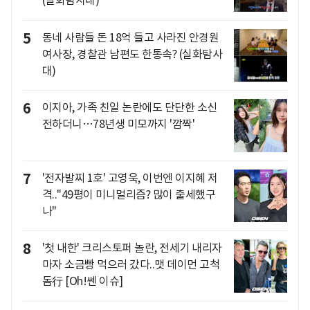
5
동네 사람들 돈 18억 들고 사라진 안경원
여사장, 경찰관 남편도 한통속? (실화탐사
대)
6
이지아, 가족 친일 논란에도 단단한 소신
전하더니…78년생 미모까지 '깜짝'
7
'전자발찌 1호' 고영욱, 이번엔 이지혜 저
격.."49평이 미니멀리즘? 많이 출세했구
나"
8
'첫 내한' 크리스토퍼 놀란, 전세기 내리자
마자 소금빵 먹으러 갔다..맷 데이먼 고척
돔行 [Oh!쎈 이슈]