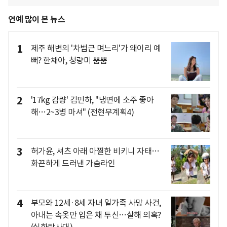
연예 많이 본 뉴스
1
제주 해변의 '차범근 며느리'가 왜이리 예
뻐? 한채아, 청량미 뿜뿜
2
'17kg 감량' 김민하, "냉면에 소주 좋아
해…2~3병 마셔" (전현무계획4)
3
허가윤, 셔츠 아래 아찔한 비키니 자태…
화끈하게 드러낸 가슴라인
4
부모와 12세·8세 자녀 일가족 사망 사건,
아내는 속옷만 입은 채 투신…살해 의혹?
(실화탐사대)