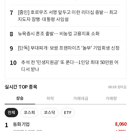
7
[줌인] 호르무즈 서명 앞두고 이란 리더십 증발… 최고
지도자 잠행·대통령 사임설
8
뉴욕증시 혼조 출발… 비농업 고용지표 소화
9
[단독] 부대찌개·보쌈 프랜차이즈 '놀부' 기업회생 신청
10
추석 전 '민생지원금' 또 푼다…1인당 최대 50만원 어
디서 받나
실시간 TOP 종목
08.08
장마감
상승
하락
거래대금
거래량
전체
코스피
코스닥
ETF
8,060
1
동화기업