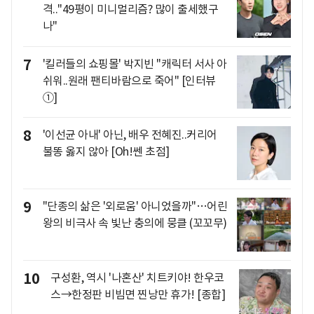
격.."49평이 미니멀리즘? 많이 출세했구
나"
7
'킬러들의 쇼핑몰' 박지빈 "캐릭터 서사 아
쉬워..원래 팬티바람으로 죽어" [인터뷰
①]
8
'이선균 아내' 아닌, 배우 전혜진..커리어
불똥 옳지 않아 [Oh!쎈 초점]
9
"단종의 삶은 '외로움' 아니었을까"…어린
왕의 비극사 속 빛난 충의에 뭉클 (꼬꼬무)
10
구성환, 역시 '나혼산' 치트키야! 한우코
스→한정판 비빔면 찐낭만 휴가! [종합]