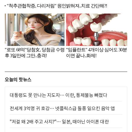
오늘의 핫뉴스
대통령도 못 만나는 지도자… 이란, 통제불능 빠졌다
전세계 3억명 귀 호강… 넷플릭스급 돌풍 일으킨 음악 앱
"저걸 왜 2배 주고 사지?"… 일본, 때아닌 아이폰 대란