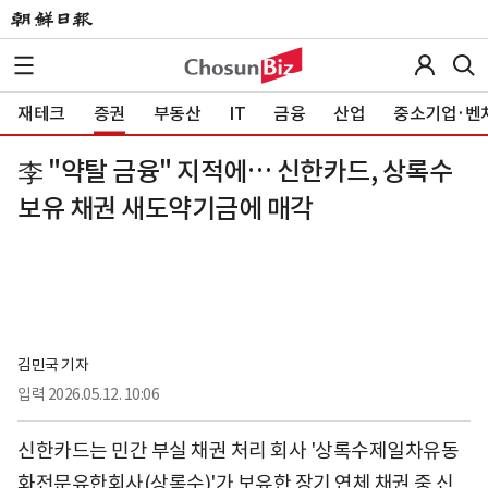
재테크
증권
부동산
IT
금융
산업
중소기업·벤
李 "약탈 금융" 지적에… 신한카드, 상록수
보유 채권 새도약기금에 매각
김민국 기자
입력
2026.05.12. 10:06
신한카드는 민간 부실 채권 처리 회사 '상록수제일차유동
화전문유한회사(상록수)'가 보유한 장기 연체 채권 중 신