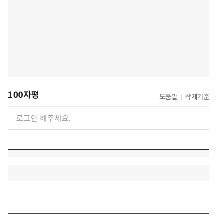
100자평
도움말
삭제기준