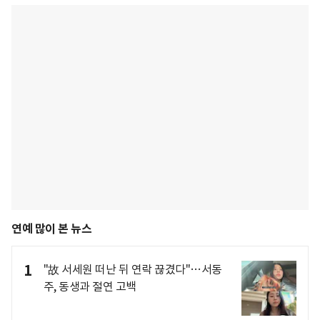
연예 많이 본 뉴스
1
"故 서세원 떠난 뒤 연락 끊겼다"…서동
주, 동생과 절연 고백