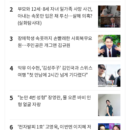
2
부모와 12세·8세 자녀 일가족 사망 사건,
아내는 속옷만 입은 채 투신…살해 의혹?
(실화탐사대)
3
장애학생 속옷까지 손빨래한 사회복무요
원…주인공은 개그맨 김규원
4
악뮤 이수현, '김성주子' 김민국과 스위스
여행 "첫 만남에 2시간 넘게 기다렸다"
5
"눈만 4번 성형" 장영란, 물 오른 바비 인
형 얼굴 자랑
6
'전자발찌 1호' 고영욱, 이번엔 이지혜 저