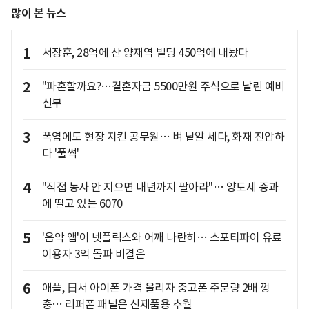
많이 본 뉴스
1
서장훈, 28억에 산 양재역 빌딩 450억에 내놨다
2
"파혼할까요?…결혼자금 5500만원 주식으로 날린 예비
신부
3
폭염에도 현장 지킨 공무원… 벼 낱알 세다, 화재 진압하
다 '풀썩'
4
"직접 농사 안 지으면 내년까지 팔아라"… 양도세 중과
에 떨고 있는 6070
5
'음악 앱'이 넷플릭스와 어깨 나란히… 스포티파이 유료
이용자 3억 돌파 비결은
6
애플, 日서 아이폰 가격 올리자 중고폰 주문량 2배 껑
충… 리퍼폰 패널은 신제품용 추월