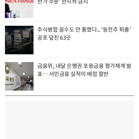
한가 주문' 한시적 금지
주식병합 꼼수도 안 통했다... '동전주 퇴출'
공포 덮친 63곳
금융위, 내달 은행권 포용금융 평가체계 발
표… 서민금융 실적이 배점 절반