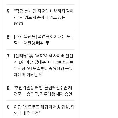
5
"직접 농사 안 지으면 내년까지 팔아
라"… 양도세 중과에 떨고 있는
6070
6
[주간 특산물] 폭염을 이겨내는 푸릇
함… '대관령 배추·무'
7
[인터뷰] 美 DARPA AI 사이버 챌린
지 1위 이끈 김태수 마이크로소프트
부사장 "AI 모델보다 중요한건 운영
체계와 거버넌스"
8
'추진위원장 해임' 올림픽선수촌 재
건축… 송파구, 직무대행 체제 승인
9
이란 "호르무즈 해협 재개방 협상, 합
의에 매우 근접"