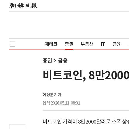
재테크
증권
부동산
IT
금융
증권
금융
비트코인, 8만200
이정훈 기자
입력
2026.05.11. 08:31
비트코인 가격이 8만2000달러로 소폭 상