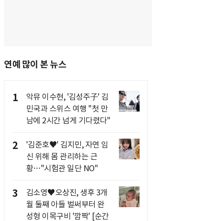
연예 많이 본 뉴스
1
악뮤 이수현, '김성주子' 김
민국과 스위스 여행 "첫 만
남에 2시간 넘게 기다렸다"
2
'김준호♥' 김지민, 자연 임
신 위해 몸 관리하는 근
황…"시험관 일단 NO"
3
김소영♥오상진, 생후 3개
월 둘째 아들 벌써부터 완
성형 이목구비 '깜짝' [순간