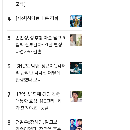
포착]
4
[사진]청담동에 뜬 김희애
5
반민정, 성추행 아픔 딛고 9
월의 신부된다…1살 연상
사업가와 결혼
6
'SNL'도 탐낸 '정년이'..김태
리 난리난 국극씬 어떻게
탄생했나 보니
7
'17억 빚' 함께 견딘 친母
애틋한 효심..MC그리 "제
가 챙겨야죠" 뭉클
8
정일우x정해인, 알고보니
가족이었다 "정약용 후손