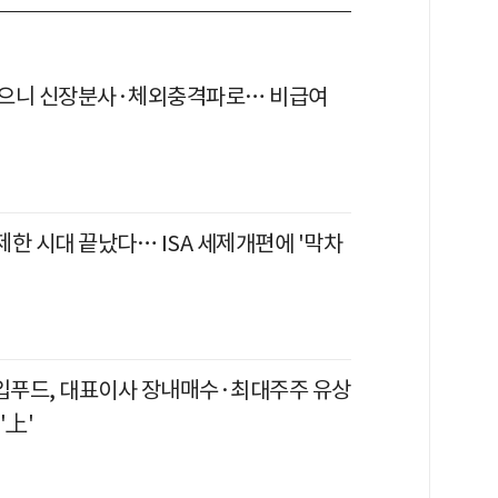
으니 신장분사·체외충격파로… 비급여
무제한 시대 끝났다… ISA 세제개편에 '막차
윙입푸드, 대표이사 장내매수·최대주주 유상
'上'