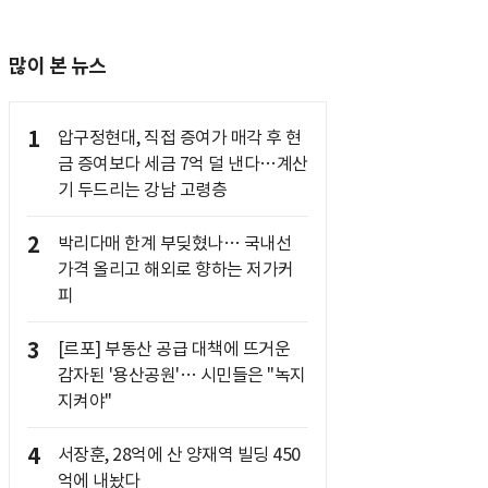
많이 본 뉴스
1
압구정현대, 직접 증여가 매각 후 현
금 증여보다 세금 7억 덜 낸다…계산
기 두드리는 강남 고령층
2
박리다매 한계 부딪혔나… 국내선
가격 올리고 해외로 향하는 저가커
피
3
[르포] 부동산 공급 대책에 뜨거운
감자된 '용산공원'… 시민들은 "녹지
지켜야"
4
서장훈, 28억에 산 양재역 빌딩 450
억에 내놨다