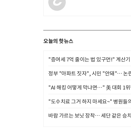
오늘의 핫뉴스
"증여세 7억 줄이는 법 있구먼!" 계산
정부 "아파트 짓자", 시민 "안돼"… 논란
"AI 해킹 어떻게 막냐면…" 美 대회 1
"도수치료 그거 하지 마세요~" 병원들
바람 가르는 보닛 장착… 세단 같은 승