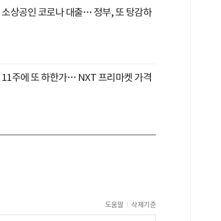
 소상공인 코로나 대출… 정부, 또 탕감하
11주에 또 하한가… NXT 프리마켓 가격
도움말
삭제기준