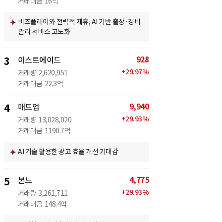
거래대금
16억
비즈플레이와 전략적 제휴, AI 기반 출장·경비
관리 서비스 고도화
928
3
이스트에이드
+
29.97
%
거래량
2,620,951
거래대금
22.3억
9,940
4
매드업
+
29.93
%
거래량
13,028,020
거래대금
1190.7억
AI 기술 활용한 광고 효율 개선 기대감
4,775
5
본느
+
29.93
%
거래량
3,261,711
거래대금
148.4억