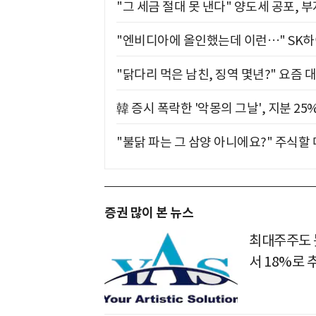
"그 세금 절대 못 낸다" 양도세 공포, 
"엔비디아에 올인했는데 이런…" SK
"닭다리 먹은 남친, 징역 몇년?" 요즘 
韓 증시 폭락한 '악몽의 그날', 지분 2
"불닭 파는 그 삼양 아니에요?" 주식할
증권 많이 본 뉴스
최대주주도 못
서 18%로 