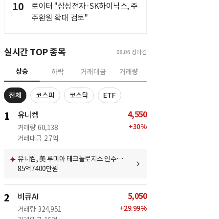
10
로이터 "삼성전자·SK하이닉스, 주
주환원 확대 검토"
실시간 TOP 종목
08.06
장마감
상승
하락
거래대금
거래량
전체
코스피
코스닥
ETF
4,550
1
유니켐
+
30
%
거래량
60,138
거래대금
2.7억
유니켐, 美 루미아 테크놀로지스 인수…
85억7400만원
5,050
2
비큐AI
+
29.99
%
거래량
324,951