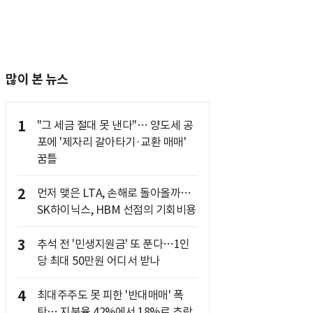
많이 본 뉴스
1
"그 세금 절대 못 낸다"… 양도세 공
포에 '제자리 갈아타기·교환 매매'
꿈틀
2
먼저 맺은 LTA, 손해로 돌아올까…
SK하이닉스, HBM 선점의 기회비용
3
추석 전 '민생지원금' 또 푼다…1인
당 최대 50만원 어디서 받나
4
최대주주도 못 피한 '반대매매' 폭
탄… 지분율 42%에서 18%로 추락