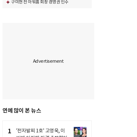
구미현 전 아워홈 회장 경영권 인수
연예 많이 본 뉴스
1
'전자발찌 1호' 고영욱, 이