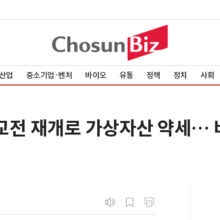
산업
중소기업·벤처
바이오
유통
정책
정치
사회
교전 재개로 가상자산 약세… 비