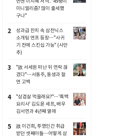
번엔 이지혜 저격.."49평이
미니멀리즘? 많이 출세했
구나"
2
성과급 잔치 속 삼전닉스
소개팅 연프 등장…"사귀
기 전에 스킨십 가능" (사만
추)
3
"故 서세원 떠난 뒤 연락 끊
겼다"…서동주, 동생과 절
연 고백
4
"삼겹살 먹을래요?"…'흑백
요리사' 김도윤 셰프, 배우
김서연과 4년째 열애
5
故 이건희, 투명인간 취급
받던 셋째아들…어떻게 삼