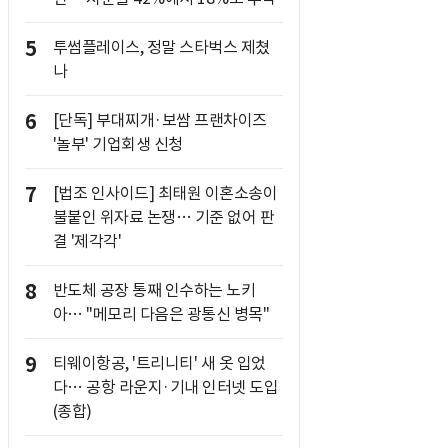
5
투썸플레이스, 정말 스타벅스 제쳤
나
6
[단독] 부대찌개·보쌈 프랜차이즈
'놀부' 기업회생 신청
7
[법조 인사이드] 최태원 이혼소송이
불붙인 위자료 논쟁… 기준 없어 판
결 '제각각'
8
반도체 공장 통째 인수하는 노키
아… "메모리 다음은 광통신 병목"
9
티웨이항공, '트리니티' 새 옷 입었
다… 공항 라운지·기내 인터넷 도입
(종합)