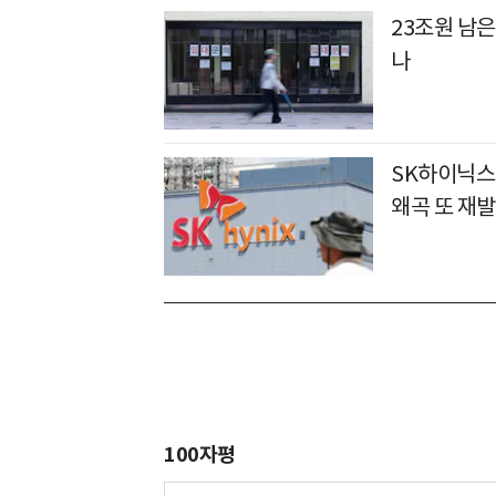
23조원 남은
나
SK하이닉스 
왜곡 또 재발
100자평