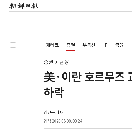
재테크
증권
부동산
IT
금융
증권
금융
美·이란 호르무즈 
하락
김민국 기자
입력
2026.05.08. 08:24