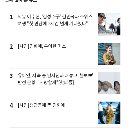
연예 많이 본 뉴스
1
악뮤 이수현, '김성주子' 김민국과 스위스
여행 "첫 만남에 2시간 넘게 기다렸다"
2
[사진]김희애, 우아한 미소
3
유아인, 자숙 중 남사친과 대놓고 '볼뽀뽀'
반전 근황.."사랑할게"[핫피플]
4
[사진]청담동에 뜬 김희애