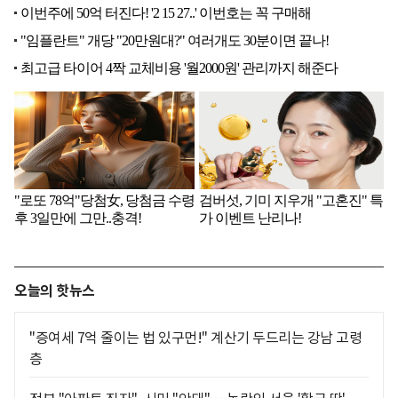
오늘의 핫뉴스
"증여세 7억 줄이는 법 있구먼!" 계산기 두드리는 강남 고령
층