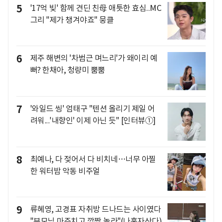
5
'17억 빚' 함께 견딘 친母 애틋한 효심..MC
그리 "제가 챙겨야죠" 뭉클
6
제주 해변의 '차범근 며느리'가 왜이리 예
뻐? 한채아, 청량미 뿜뿜
7
'와일드 씽' 엄태구 "텐션 올리기 제일 어
려워...'내향인' 이제 아닌 듯" [인터뷰①]
8
최예나, 다 젖어서 다 비치네…너무 아찔
한 워터밤 악동 비주얼
9
류혜영, 고경표 자취방 드나드는 사이였다
"부모님 마주치고 깜짝 놀라"(나혼자산다)