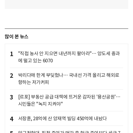
많이 본 뉴스
1
"직접 농사 안 지으면 내년까지 팔아라"… 양도세 중과
에 떨고 있는 6070
2
박리다매 한계 부딪혔나… 국내선 가격 올리고 해외로
향하는 저가커피
3
[르포] 부동산 공급 대책에 뜨거운 감자된 '용산공원'…
시민들은 "녹지 지켜야"
4
서장훈, 28억에 산 양재역 빌딩 450억에 내놨다