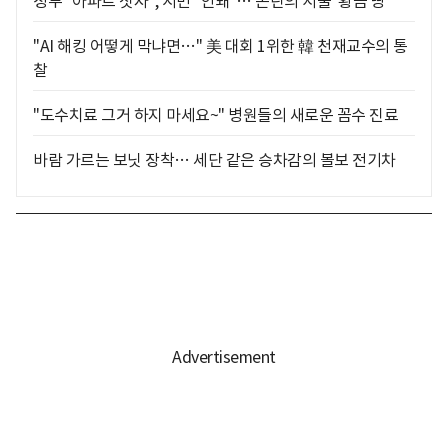
정부 "아파트 짓자", 시민 "안돼"… 논란의 서울 '황금 땅'
"AI 해킹 어떻게 막냐면…" 美 대회 1위한 韓 천재교수의 통
찰
"도수치료 그거 하지 마세요~" 병원들의 새로운 꼼수 진료
바람 가르는 보닛 장착… 세단 같은 승차감의 볼보 전기차