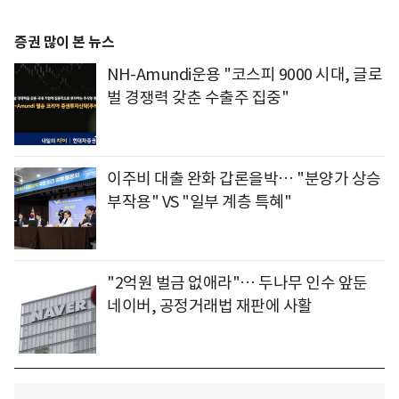
증권 많이 본 뉴스
NH-Amundi운용 "코스피 9000 시대, 글로
벌 경쟁력 갖춘 수출주 집중"
이주비 대출 완화 갑론을박… "분양가 상승
부작용" VS "일부 계층 특혜"
"2억원 벌금 없애라"… 두나무 인수 앞둔
네이버, 공정거래법 재판에 사활