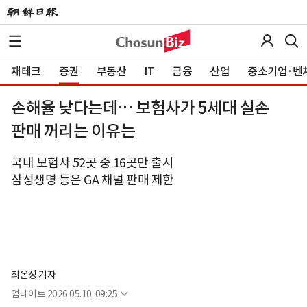
재테크
증권
부동산
IT
금융
산업
중소기업·벤
손해율 낮다는데… 보험사가 5세대 실손
판매 꺼리는 이유는
국내 보험사 52곳 중 16곳만 출시
삼성생명 등은 GA 채널 판매 제한
최온정 기자
업데이트
2026.05.10. 09:25