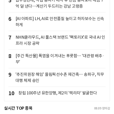
5
압구정현대, 직접 증여가 매각 후 현금 증여보다 세금 7
억 덜 낸다…계산기 두드리는 강남 고령층
6
[AI 아파트] LH, AI로 안전품질 높이고 하자보수는 신속
하게
7
NHN클라우드, AI 풀스택 브랜드 '팩토리X'로 국내 AI 인
프라 시장 공략
8
[주간 특산물] 폭염을 이겨내는 푸릇함… '대관령 배추·
무'
9
'추진위원장 해임' 올림픽선수촌 재건축… 송파구, 직무
대행 체제 승인
10
창립 100주년 유한양행, 제2의 '렉라자' 발굴한다
실시간 TOP 종목
08.09
장마감