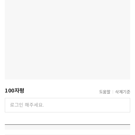
100자평
도움말
삭제기준