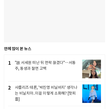
연예 많이 본 뉴스
1
"故 서세원 떠난 뒤 연락 끊겼다"…서동
주, 동생과 절연 고백
2
샤를리즈 테론, '박진영 비닐바지' 생각나
는 비닐치마..이걸 이렇게 소화해? [핫피
플]