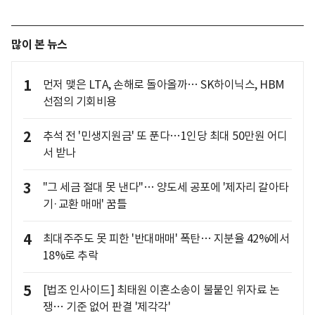
많이 본 뉴스
1
먼저 맺은 LTA, 손해로 돌아올까… SK하이닉스, HBM
선점의 기회비용
2
추석 전 '민생지원금' 또 푼다…1인당 최대 50만원 어디
서 받나
3
"그 세금 절대 못 낸다"… 양도세 공포에 '제자리 갈아타
기·교환 매매' 꿈틀
4
최대주주도 못 피한 '반대매매' 폭탄… 지분율 42%에서
18%로 추락
5
[법조 인사이드] 최태원 이혼소송이 불붙인 위자료 논
쟁… 기준 없어 판결 '제각각'