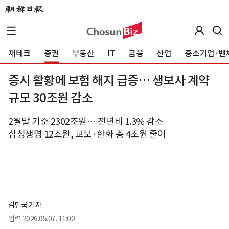
재테크
증권
부동산
IT
금융
산업
중소기업·벤
증시 활황에 보험 해지 급증… 생보사 계약
규모 30조원 감소
2월말 기준 2302조원… 전년비 1.3% 감소
삼성생명 12조원, 교보·한화 총 4조원 줄어
김민국 기자
입력
2026.05.07. 11:00