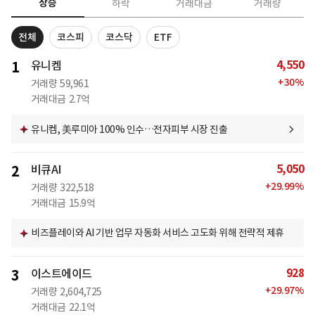
상승
하락
거래대금
거래량
전체
코스피
코스닥
ETF
4,550
1
유니켐
+
30
%
거래량
59,961
거래대금
2.7억
유니켐, 美루미아 100% 인수…전자피부 시장 진출
5,050
2
비큐AI
+
29.99
%
거래량
322,518
거래대금
15.9억
비즈플레이와 AI 기반 업무 자동화 서비스 고도화 위해 전략적 제휴
928
3
이스트에이드
+
29.97
%
거래량
2,604,725
거래대금
22.1억