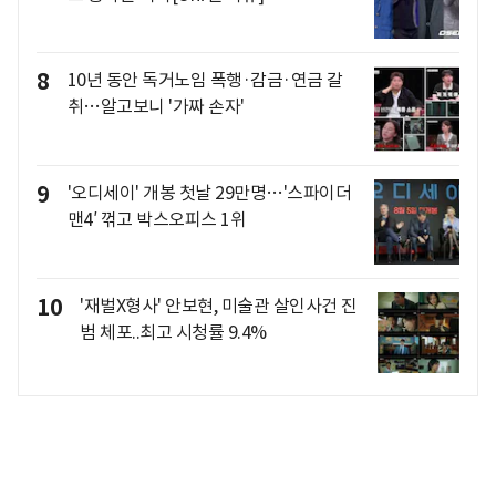
8
10년 동안 독거노임 폭행·감금·연금 갈
취…알고보니 '가짜 손자'
9
'오디세이' 개봉 첫날 29만명…'스파이더
맨4′ 꺾고 박스오피스 1위
10
'재벌X형사' 안보현, 미술관 살인사건 진
범 체포..최고 시청률 9.4%