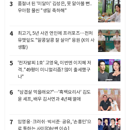
3
품절녀 된 '미달이' 김성은, 못 알아볼 뻔..
우아함 물씬 "생일 축하해"
4
최고기, 5년 사귄 연인에 프러포즈…전처
유깻잎도 "알콩달콩 잘 살아" 응원 (X의 사
생활)
5
'전자발찌 1호' 고영욱, 이번엔 이지혜 저
격.."49평이 미니멀리즘? 많이 출세했구
나"
6
"삼겹살 먹을래요?"…'흑백요리사' 김도
윤 셰프, 배우 김서연과 4년째 열애
7
임영웅·크러쉬·박서준·공유, '손흥민'으
로 통하는 사이[Oh!쎈 이슈]