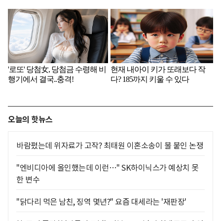
오늘의 핫뉴스
바람폈는데 위자료가 고작? 최태원 이혼소송이 불 붙인 논쟁
"엔비디아에 올인했는데 이런…" SK하이닉스가 예상치 못
한 변수
"닭다리 먹은 남친, 징역 몇년?" 요즘 대세라는 '재판장'