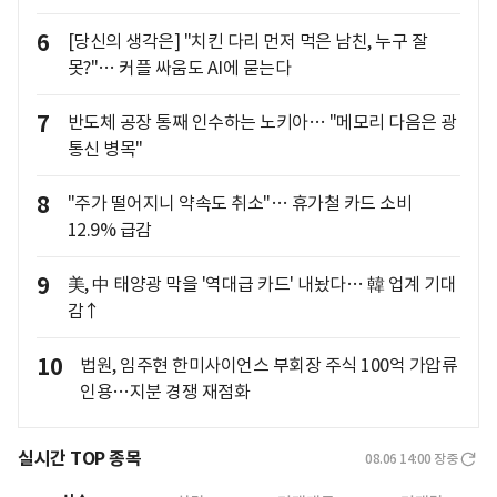
6
[당신의 생각은] "치킨 다리 먼저 먹은 남친, 누구 잘
못?"… 커플 싸움도 AI에 묻는다
7
반도체 공장 통째 인수하는 노키아… "메모리 다음은 광
통신 병목"
8
"주가 떨어지니 약속도 취소"… 휴가철 카드 소비
12.9% 급감
9
美, 中 태양광 막을 '역대급 카드' 내놨다… 韓 업계 기대
감↑
10
법원, 임주현 한미사이언스 부회장 주식 100억 가압류
인용…지분 경쟁 재점화
실시간 TOP 종목
08.06 14:00
장중