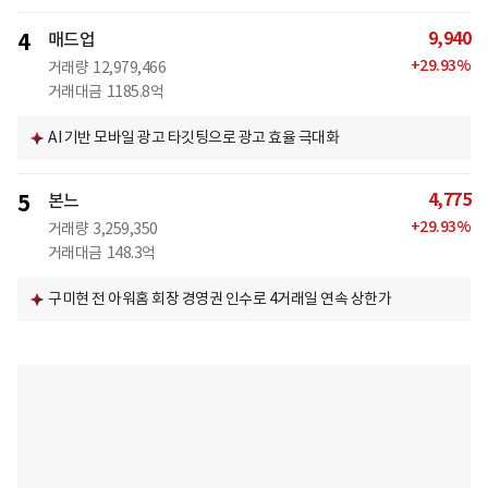
9,940
4
매드업
+
29.93
%
거래량
12,979,466
거래대금
1185.8억
AI 기반 모바일 광고 타깃팅으로 광고 효율 극대화
4,775
5
본느
+
29.93
%
거래량
3,259,350
거래대금
148.3억
구미현 전 아워홈 회장 경영권 인수로 4거래일 연속 상한가