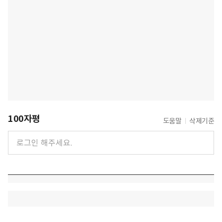
100자평
도움말
삭제기준