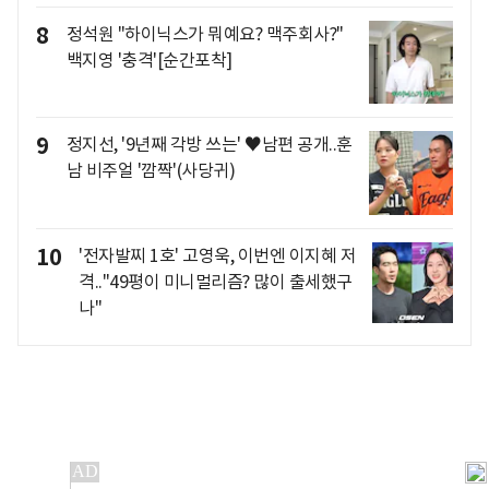
8
정석원 "하이닉스가 뭐예요? 맥주회사?"
백지영 '충격'[순간포착]
9
정지선, '9년째 각방 쓰는' ♥남편 공개..훈
남 비주얼 '깜짝'(사당귀)
10
'전자발찌 1호' 고영욱, 이번엔 이지혜 저
격.."49평이 미니멀리즘? 많이 출세했구
나"