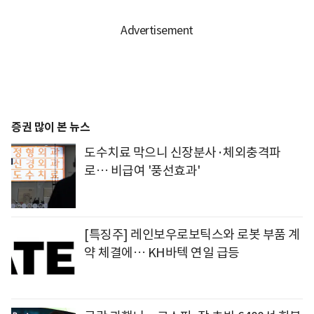
증권 많이 본 뉴스
도수치료 막으니 신장분사·체외충격파
로… 비급여 '풍선효과'
[특징주] 레인보우로보틱스와 로봇 부품 계
약 체결에… KH바텍 연일 급등