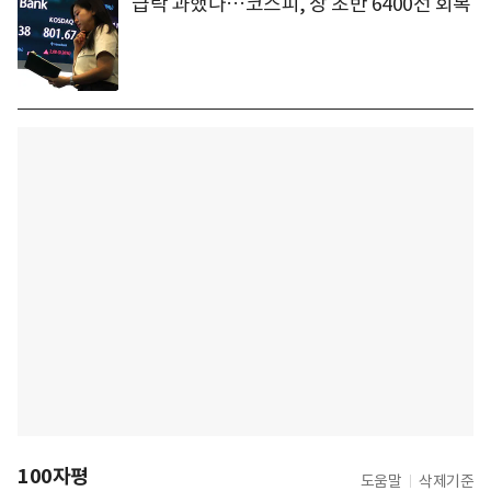
급락 과했나…코스피, 장 초반 6400선 회복
100자평
도움말
삭제기준