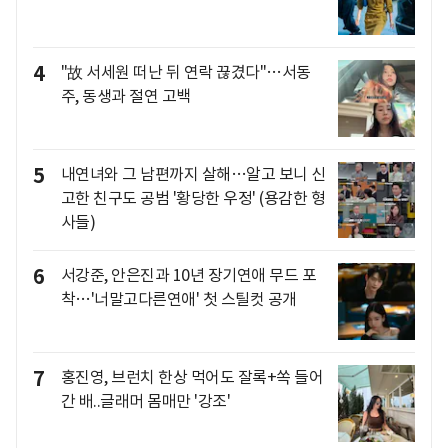
4
"故 서세원 떠난 뒤 연락 끊겼다"…서동
주, 동생과 절연 고백
5
내연녀와 그 남편까지 살해…알고 보니 신
고한 친구도 공범 '황당한 우정' (용감한 형
사들)
6
서강준, 안은진과 10년 장기연애 무드 포
착…'너말고다른연애' 첫 스틸컷 공개
7
홍진영, 브런치 한상 먹어도 잘록+쏙 들어
간 배..글래머 몸매만 '강조'