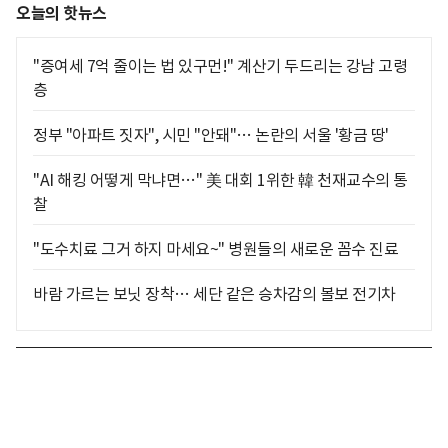
오늘의 핫뉴스
"증여세 7억 줄이는 법 있구먼!" 계산기 두드리는 강남 고령
층
정부 "아파트 짓자", 시민 "안돼"… 논란의 서울 '황금 땅'
"AI 해킹 어떻게 막냐면…" 美 대회 1위한 韓 천재교수의 통
찰
"도수치료 그거 하지 마세요~" 병원들의 새로운 꼼수 진료
바람 가르는 보닛 장착… 세단 같은 승차감의 볼보 전기차