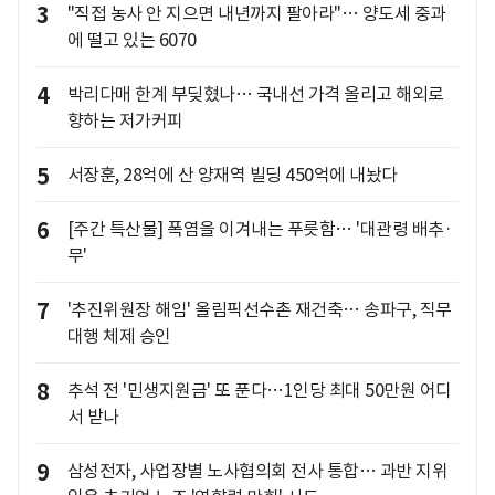
3
"직접 농사 안 지으면 내년까지 팔아라"… 양도세 중과
에 떨고 있는 6070
4
박리다매 한계 부딪혔나… 국내선 가격 올리고 해외로
향하는 저가커피
5
서장훈, 28억에 산 양재역 빌딩 450억에 내놨다
6
[주간 특산물] 폭염을 이겨내는 푸릇함… '대관령 배추·
무'
7
'추진위원장 해임' 올림픽선수촌 재건축… 송파구, 직무
대행 체제 승인
8
추석 전 '민생지원금' 또 푼다…1인당 최대 50만원 어디
서 받나
9
삼성전자, 사업장별 노사협의회 전사 통합… 과반 지위