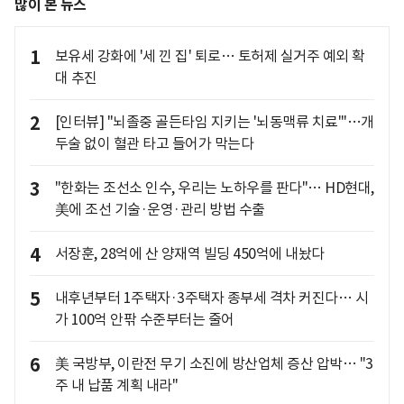
많이 본 뉴스
1
보유세 강화에 '세 낀 집' 퇴로… 토허제 실거주 예외 확
대 추진
2
[인터뷰] "뇌졸중 골든타임 지키는 '뇌동맥류 치료'"…개
두술 없이 혈관 타고 들어가 막는다
3
"한화는 조선소 인수, 우리는 노하우를 판다"… HD현대,
美에 조선 기술·운영·관리 방법 수출
4
서장훈, 28억에 산 양재역 빌딩 450억에 내놨다
5
내후년부터 1주택자·3주택자 종부세 격차 커진다… 시
가 100억 안팎 수준부터는 줄어
6
美 국방부, 이란전 무기 소진에 방산업체 증산 압박… "3
주 내 납품 계획 내라"