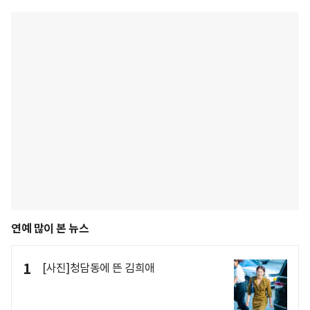
연예 많이 본 뉴스
1
[사진]청담동에 뜬 김희애