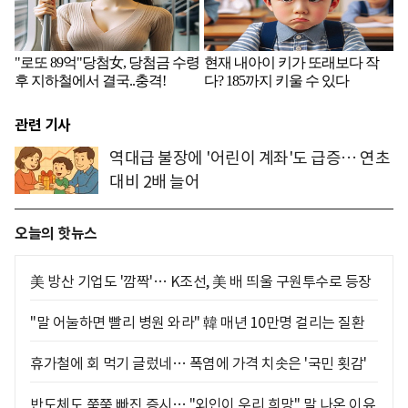
관련 기사
역대급 불장에 '어린이 계좌'도 급증… 연초
대비 2배 늘어
오늘의 핫뉴스
美 방산 기업도 '깜짝'… K조선, 美 배 띄울 구원투수로 등장
"말 어눌하면 빨리 병원 와라" 韓 매년 10만명 걸리는 질환
휴가철에 회 먹기 글렀네… 폭염에 가격 치솟은 '국민 횟감'
반도체도 쭉쭉 빠진 증시… "외인이 우리 희망" 말 나온 이유