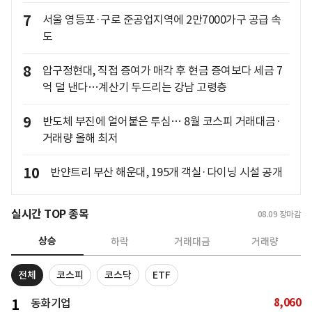
7
서울 영등포·구로 준공업지역에 2만7000가구 공급 속
도
8
압구정현대, 직접 증여가 매각 후 현금 증여보다 세금 7
억 덜 낸다…계산기 두드리는 강남 고령층
9
반도체 부진에 얼어붙은 투심… 8월 코스피 거래대금·
거래량 올해 최저
10
반얀트리 부산 해운대, 195개 객실·다이닝 시설 공개
실시간 TOP 종목
08.09
장마감
상승
하락
거래대금
거래량
전체
코스피
코스닥
ETF
8,060
1
동화기업