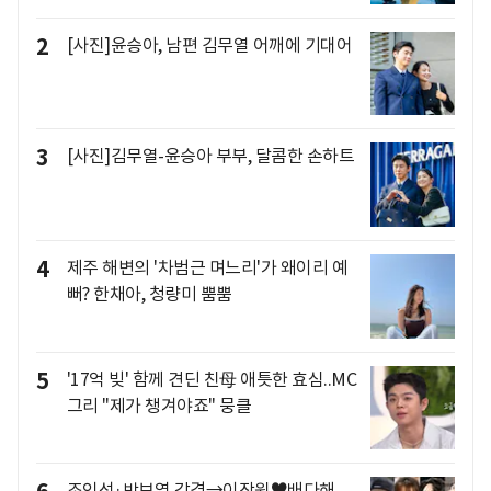
2
[사진]윤승아, 남편 김무열 어깨에 기대어
3
[사진]김무열-윤승아 부부, 달콤한 손하트
4
제주 해변의 '차범근 며느리'가 왜이리 예
뻐? 한채아, 청량미 뿜뿜
5
'17억 빚' 함께 견딘 친母 애틋한 효심..MC
그리 "제가 챙겨야죠" 뭉클
조인성·박보영 감격→이장원♥배다해