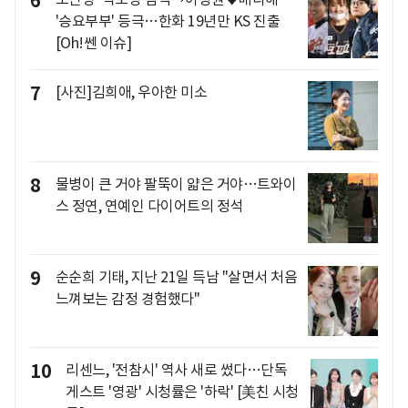
6
'승요부부' 등극…한화 19년만 KS 진출
[Oh!쎈 이슈]
7
[사진]김희애, 우아한 미소
8
물병이 큰 거야 팔뚝이 얇은 거야…트와이
스 정연, 연예인 다이어트의 정석
9
순순희 기태, 지난 21일 득남 "살면서 처음
느껴보는 감정 경험했다"
10
리센느, '전참시' 역사 새로 썼다…단독
게스트 '영광' 시청률은 '하락' [美친 시청