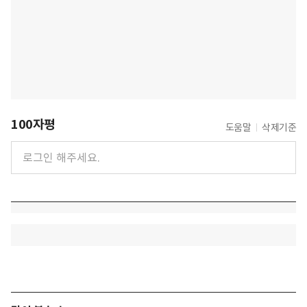
100자평
도움말
삭제기준