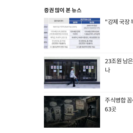
증권 많이 본 뉴스
"강제 국장 
23조원 남은
나
주식병합 꼼수
63곳