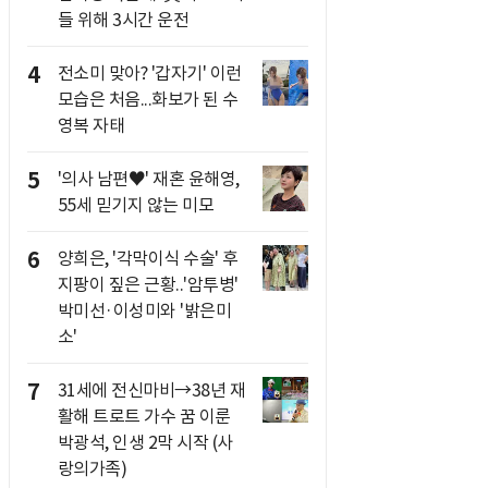
들 위해 3시간 운전
4
전소미 맞아? '갑자기' 이런
모습은 처음...화보가 된 수
영복 자태
5
'의사 남편♥' 재혼 윤해영,
55세 믿기지 않는 미모
6
양희은, '각막이식 수술' 후
지팡이 짚은 근황..'암투병'
박미선·이성미와 '밝은미
소'
7
31세에 전신마비→38년 재
활해 트로트 가수 꿈 이룬
박광석, 인생 2막 시작 (사
랑의가족)