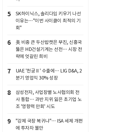
5
SK하이닉스, 솔리다임 키우기 나선
이유는…"이번 사이클이 최적의 기
회"
6
美 비중 큰 두산밥캣은 부진, 신흥국
뚫은 HD건설기계는 선전… 시장 전
략에 엇갈린 희비
7
UAE '천궁Ⅱ' 수출에… LIG D&A, 2
분기 영업익 30% 성장
8
삼성전자, 사업장별 노사협의회 전
사 통합… 과반 지위 잃은 초기업 노
조 '영향력 만회' 시도
9
"강제 국장 복귀냐"… ISA 세제 개편
에 투자자 불만