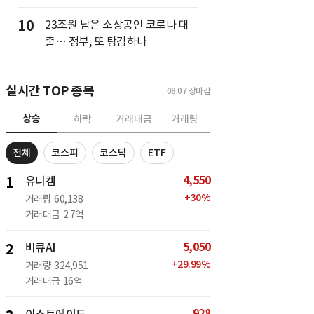
10
23조원 남은 소상공인 코로나 대
출… 정부, 또 탕감하나
실시간 TOP 종목
08.07
장마감
상승
하락
거래대금
거래량
전체
코스피
코스닥
ETF
4,550
1
유니켐
+
30
%
거래량
60,138
거래대금
2.7억
5,050
2
비큐AI
+
29.99
%
거래량
324,951
거래대금
16억
928