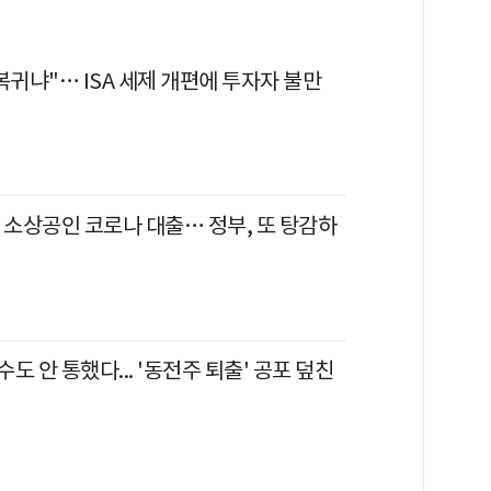
복귀냐"… ISA 세제 개편에 투자자 불만
 소상공인 코로나 대출… 정부, 또 탕감하
도 안 통했다... '동전주 퇴출' 공포 덮친