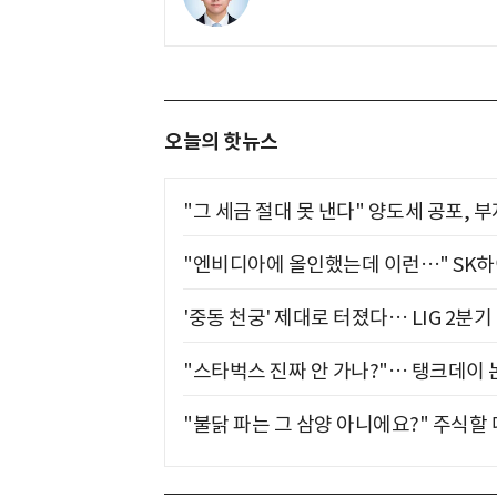
오늘의 핫뉴스
"그 세금 절대 못 낸다" 양도세 공포, 
"엔비디아에 올인했는데 이런…" SK
'중동 천궁' 제대로 터졌다… LIG 2분
"스타벅스 진짜 안 가나?"… 탱크데이 
"불닭 파는 그 삼양 아니에요?" 주식할