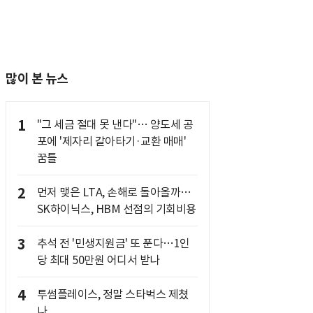
많이 본 뉴스
1
"그 세금 절대 못 낸다"… 양도세 공
포에 '제자리 갈아타기·교환 매매'
꿈틀
2
먼저 맺은 LTA, 손해로 돌아올까…
SK하이닉스, HBM 선점의 기회비용
3
추석 전 '민생지원금' 또 푼다…1인
당 최대 50만원 어디서 받나
4
투썸플레이스, 정말 스타벅스 제쳤
나