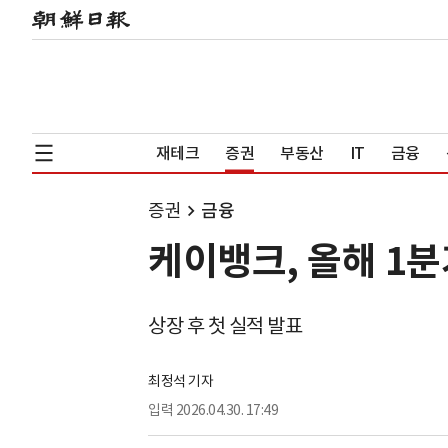
재테크
증권
부동산
IT
금융
증권
금융
케이뱅크, 올해 1분기
상장 후 첫 실적 발표
최정석 기자
입력
2026.04.30. 17:49