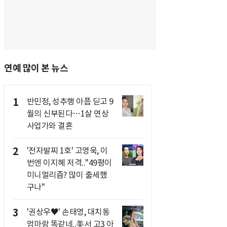
연예 많이 본 뉴스
1
반민정, 성추행 아픔 딛고 9
월의 신부된다…1살 연상
사업가와 결혼
2
'전자발찌 1호' 고영욱, 이
번엔 이지혜 저격.."49평이
미니멀리즘? 많이 출세했
구나"
3
'권상우♥' 손태영, 대치동
엄마랑 똑같네..美서 고3 아