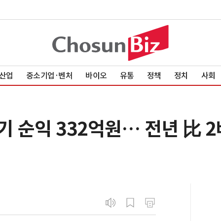
산업
중소기업·벤처
바이오
유통
정책
정치
사회
 순익 332억원… 전년 比 2배