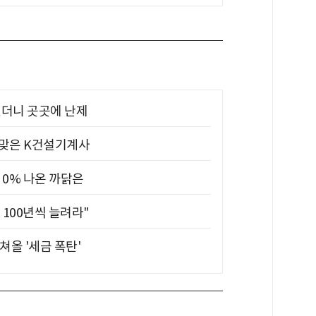
었더니 곳곳에 난제
 맞은 K건설기계사
 0% 나온 까닭은
 100년씩 늘려라"
쳐올 '세금 폭탄'