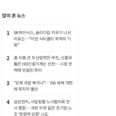
많이 본 뉴스
1
SK하이닉스, 솔리다임 키우기 나선
이유는…"이번 사이클이 최적의 기
회"
2
美 비중 큰 두산밥캣은 부진, 신흥국
뚫은 HD건설기계는 선전… 시장 전
략에 엇갈린 희비
3
"강제 국장 복귀냐"… ISA 세제 개편
에 투자자 불만
4
삼성전자, 사업장별 노사협의회 전
사 통합… 과반 지위 잃은 초기업 노
조 '영향력 만회' 시도