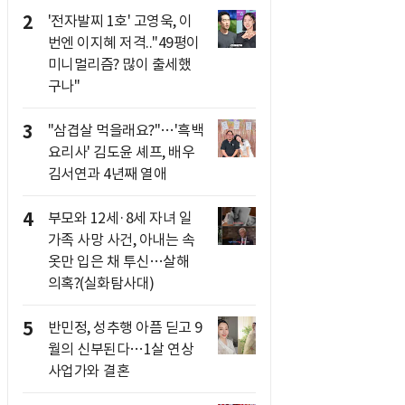
2
'전자발찌 1호' 고영욱, 이
번엔 이지혜 저격.."49평이
미니멀리즘? 많이 출세했
구나"
3
"삼겹살 먹을래요?"…'흑백
요리사' 김도윤 셰프, 배우
김서연과 4년째 열애
4
부모와 12세·8세 자녀 일
가족 사망 사건, 아내는 속
옷만 입은 채 투신…살해
의혹?(실화탐사대)
5
반민정, 성추행 아픔 딛고 9
월의 신부된다…1살 연상
사업가와 결혼