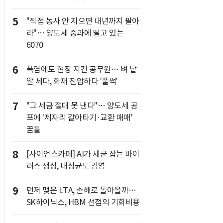
5
"직접 농사 안 지으면 내년까지 팔아
라"… 양도세 중과에 떨고 있는
6070
6
폭염에도 현장 지킨 공무원… 벼 낱
알 세다, 화재 진압하다 '풀썩'
7
"그 세금 절대 못 낸다"… 양도세 공
포에 '제자리 갈아타기·교환 매매'
꿈틀
8
[사이언스카페] AI가 세균 잡는 바이
러스 생성, 내성균도 감염
9
먼저 맺은 LTA, 손해로 돌아올까…
SK하이닉스, HBM 선점의 기회비용