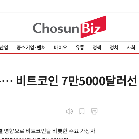
산업
중소기업·벤처
바이오
유통
정책
정치
사회
풍… 비트코인 7만5000달러선
동결 영향으로 비트코인을 비롯한 주요 가상자