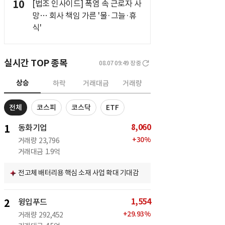
10
[법조 인사이드] 폭염 속 근로자 사
망… 회사 책임 가른 '물·그늘·휴
식'
실시간 TOP 종목
08.07 09:49
장중
상승
하락
거래대금
거래량
전체
코스피
코스닥
ETF
8,060
1
동화기업
+
30
%
거래량
23,796
거래대금
1.9억
전고체 배터리용 핵심 소재 사업 확대 기대감
1,554
2
윙입푸드
+
29.93
%
거래량
292,452