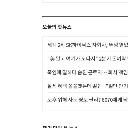
오늘의 핫뉴스
세계 2위 SK하이닉스 자회사, 뚜껑 열
"美 말고 여기가 노다지" 2분기 돈벼락
폭염에 일하다 숨진 근로자… 회사 책임
절세 혜택 쏠쏠했는데 끝?… "일단 만기
노후 위해 사둔 땅도 팔라? 6070에게 닥