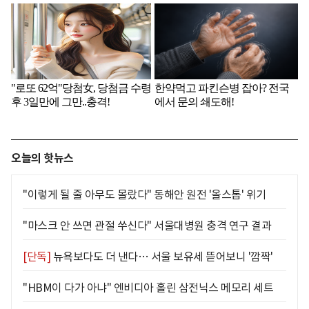
오늘의 핫뉴스
"이렇게 될 줄 아무도 몰랐다" 동해안 원전 '올스톱' 위기
"마스크 안 쓰면 관절 쑤신다" 서울대병원 충격 연구 결과
[단독]
뉴욕보다도 더 낸다… 서울 보유세 뜯어보니 '깜짝'
"HBM이 다가 아냐" 엔비디아 홀린 삼전닉스 메모리 세트