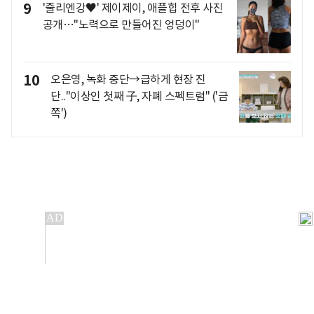
9
'줄리엔강♥' 제이제이, 애플힙 전후 사진
공개…"노력으로 만들어진 엉덩이"
10
오은영, 녹화 중단→급하게 현장 진
단.."이상인 첫째 子, 자폐 스펙트럼" ('금
쪽')
개인정보처리방침
앱설치(Android)
본 사이트의 주가 시세정보는 정보 제공 목적이며, 오류가
발생하거나 지연될 수 있습니다.