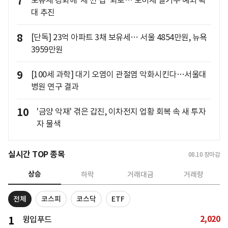
7
보유세 강화에 '세 낀 집' 퇴로… 토허제 실거주 예외 확
대 추진
8
[단독] 23억 아파트 3채 보유세… 서울 4854만원, 뉴욕
3959만원
9
[100세 과학] 대기 오염이 관절염 악화시킨다…서울대
병원 연구 결과
10
'금양 악재' 겪은 갑진, 이차전지 업황 회복 속 새 투자
자 물색
실시간 TOP 종목
08.10
장마감
상승
하락
거래대금
거래량
전체
코스피
코스닥
ETF
2,020
1
윙입푸드