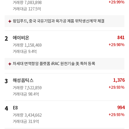
+
29.99
%
거래량
7,083,898
거래대금
127.5억
윙입푸드, 중국 국유기업과 육가공 제품 위탁생산계약 체결
841
2
에이비온
+
29.98
%
거래량
1,158,469
거래대금
9.4억
차세대 면역항암 플랫폼 iRAC 원천기술 美 특허 등록
1,376
3
해성옵틱스
+
29.93
%
거래량
7,522,859
거래대금
98.4억
994
4
E8
+
29.93
%
거래량
3,434,662
거래대금
31.9억