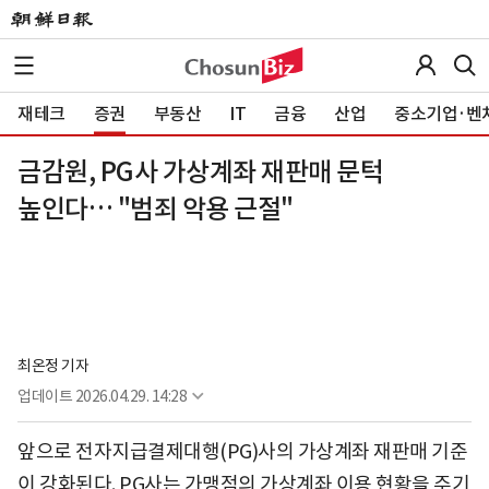
재테크
증권
부동산
IT
금융
산업
중소기업·벤
금감원, PG사 가상계좌 재판매 문턱
높인다… "범죄 악용 근절"
최온정 기자
업데이트
2026.04.29. 14:28
앞으로 전자지급결제대행(PG)사의 가상계좌 재판매 기준
이 강화된다. PG사는 가맹점의 가상계좌 이용 현황을 주기