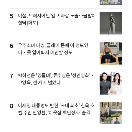
5
이설, 브래지어만 입고 과감 노출…금발이
찰떡[화보]
6
우주소녀 다영, 글래머 몸매 이 정도였
나…못 알아봐서 미안할 정도
7
박하선은 '명품녀', 류수영은 '성인영화'…
고영욱, 선 세게 넘었다
8
이재명 대통령도 반한 '국내 최초' 한옥 호
텔 주인 안영환, '이웃집 백만장자' 출격