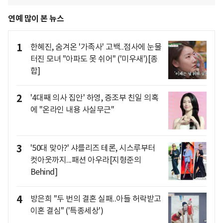
연예 많이 본 뉴스
1
한혜진, 숨겨온 '가족사' 고백..점사에 눈물
터진 모녀 "아파도 못 쉬어" ('미우새')[종
합]
2
'4대째 의사 집안' 하영, 증조부 친일 의혹
에 "온라인 내용 사실무근"
3
'50대 맞아?' 샤를리즈 테론, 시스루부터
컷아웃까지...패션 아우라[지형준의
Behind]
4
방은희 "두 번의 결혼 실패..아들 허락받고
이혼 결심" ('특종세상')