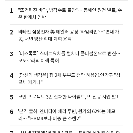
1
"뜨거워진 바다, 냉각수로 불안"… 동해안 원전 벨트, 수
온 한계치 임박
2
바빠진 삼성전자 美 테일러 공장 '타임라인'…"연내 가
동, 내년 양산 확대 계획 윤곽"
3
[비즈톡톡] 스마트워치를 펼치니 폴더블폰으로 변신…
모토로라의 이색 특허
4
[당신의 생각은] 집 2채 부부도 청약 허용? 1인가구 "싱
글세 매기나"
5
코인 프로젝트 3번 실패한 싸이월드, 또 신규 사업 발표
6
'본격 출하' 엔비디아 베라 루빈, 원가의 62%는 메모
리… "HBM4보다 비중 큰 소캠2"