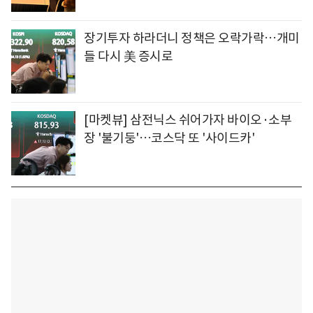
장기투자 하라더니 정책은 오락가락…개미
들 다시 美 증시로
[마켓뷰] 삼전닉스 쉬어가자 바이오·소부
장 '불기둥'…코스닥 또 '사이드카'