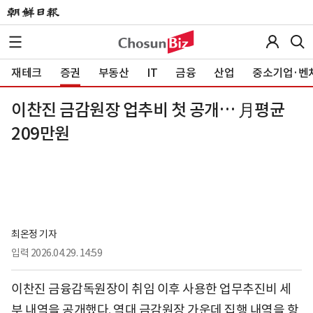
재테크
증권
부동산
IT
금융
산업
중소기업·벤
이찬진 금감원장 업추비 첫 공개… 月평균
209만원
최온정 기자
입력
2026.04.29. 14:59
이찬진 금융감독원장이 취임 이후 사용한 업무추진비 세
부 내역을 공개했다. 역대 금감원장 가운데 집행 내역을 항