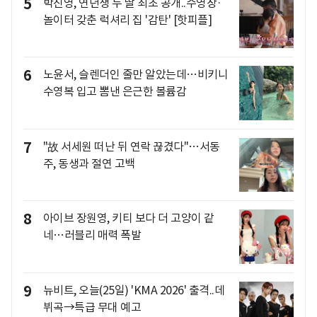
5
박진영, 연년생 두 딸 최초 공개..수영장·
놀이터 갖춘 럭셔리 집 '감탄' [핫피플]
6
노윤서, 슬렌더인 줄만 알았는데…비키니
수영복 입고 뽐낸 은근한 볼륨감
7
"故 서세원 떠난 뒤 연락 끊겼다"…서동
주, 동생과 절연 고백
8
아이브 장원영, 키티 보다 더 고양이 같
네…러블리 매력 폭발
9
뉴비트, 오늘(25일) 'KMA 2026' 출격..데
뷔곡→특급 무대 예고