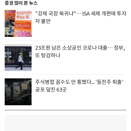
증권 많이 본 뉴스
"강제 국장 복귀냐"… ISA 세제 개편에 투자
자 불만
23조원 남은 소상공인 코로나 대출… 정부,
또 탕감하나
주식병합 꼼수도 안 통했다... '동전주 퇴출'
공포 덮친 63곳