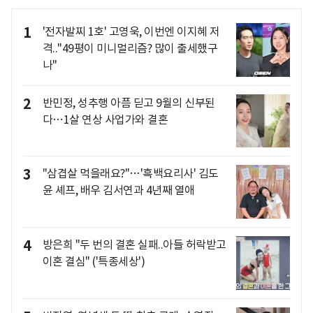
1
'전자발찌 1호' 고영욱, 이번엔 이지혜 저
격.."49평이 미니멀리즘? 많이 출세했구
나"
2
반민정, 성추행 아픔 딛고 9월의 신부된
다…1살 연상 사업가와 결혼
3
"삼겹살 먹을래요?"…'흑백요리사' 김도
윤 셰프, 배우 김서연과 4년째 열애
4
방은희 "두 번의 결혼 실패..아들 허락받고
이혼 결심" ('특종세상')