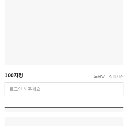
100자평
도움말
삭제기준