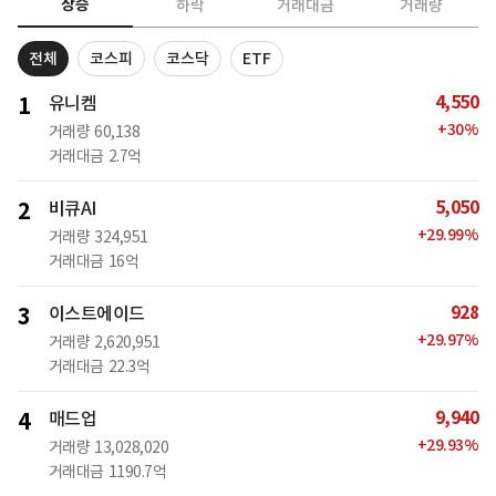
상승
하락
거래대금
거래량
전체
코스피
코스닥
ETF
4,550
1
유니켐
+
30
%
거래량
60,138
거래대금
2.7억
5,050
2
비큐AI
+
29.99
%
거래량
324,951
거래대금
16억
928
3
이스트에이드
+
29.97
%
거래량
2,620,951
거래대금
22.3억
9,940
4
매드업
+
29.93
%
거래량
13,028,020
거래대금
1190.7억