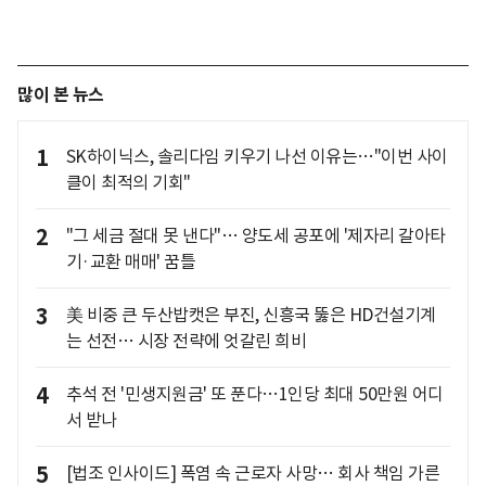
많이 본 뉴스
1
SK하이닉스, 솔리다임 키우기 나선 이유는…"이번 사이
클이 최적의 기회"
2
"그 세금 절대 못 낸다"… 양도세 공포에 '제자리 갈아타
기·교환 매매' 꿈틀
3
美 비중 큰 두산밥캣은 부진, 신흥국 뚫은 HD건설기계
는 선전… 시장 전략에 엇갈린 희비
4
추석 전 '민생지원금' 또 푼다…1인당 최대 50만원 어디
서 받나
5
[법조 인사이드] 폭염 속 근로자 사망… 회사 책임 가른