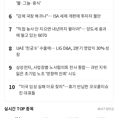
'물·그늘·휴식'
6
"강제 국장 복귀냐"… ISA 세제 개편에 투자자 불만
7
"직접 농사 안 지으면 내년까지 팔아라"… 양도세 중과
에 떨고 있는 6070
8
UAE '천궁Ⅱ' 수출에… LIG D&A, 2분기 영업익 30% 성
장
9
삼성전자, 사업장별 노사협의회 전사 통합… 과반 지위
잃은 초기업 노조 '영향력 만회' 시도
10
"미국 임상 실패 이유 찾자"…휴가 반납한 코오롱티슈
진 대표들
실시간 TOP 종목
08.07
장마감