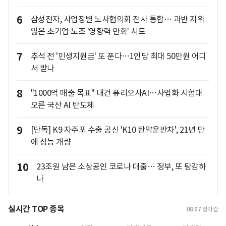
6
삼성전자, 사업장별 노사협의회 전사 통합… 과반 지위
잃은 초기업 노조 '영향력 만회' 시도
7
추석 전 '민생지원금' 또 푼다…1인당 최대 50만원 어디
서 받나
8
"1000억 매출 목표" 내건 퓨리오사AI…사업화 시험대
오른 국산 AI 반도체
9
[단독] K9 자주포 수출 공신 'K10 탄약운반차', 21년 만
에 성능 개량
10
23조원 남은 소상공인 코로나 대출… 정부, 또 탕감하
나
실시간 TOP 종목
08.07
장마감