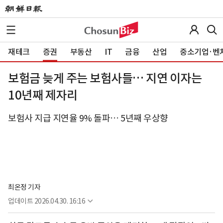
재테크
증권
부동산
IT
금융
산업
중소기업·벤
보험금 늦게 주는 보험사들… 지연 이자는
10년째 제자리
보험사 지급 지연율 9% 돌파… 5년째 우상향
최온정 기자
업데이트
2026.04.30. 16:16