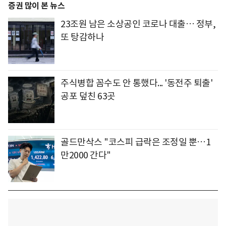
증권 많이 본 뉴스
23조원 남은 소상공인 코로나 대출… 정부,
또 탕감하나
주식병합 꼼수도 안 통했다... '동전주 퇴출'
공포 덮친 63곳
골드만삭스 "코스피 급락은 조정일 뿐…1
만2000 간다"