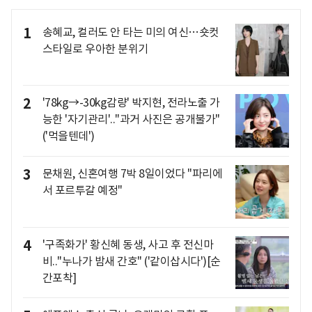
1
송혜교, 컬러도 안 타는 미의 여신…숏컷
스타일로 우아한 분위기
2
'78kg→-30kg감량' 박지현, 전라노출 가
능한 '자기관리'.."과거 사진은 공개불가"
('먹을텐데')
3
문채원, 신혼여행 7박 8일이었다 "파리에
서 포르투갈 예정"
4
'구족화가' 황신혜 동생, 사고 후 전신마
비.."누나가 밤새 간호" ('같이삽시다')[순
간포착]