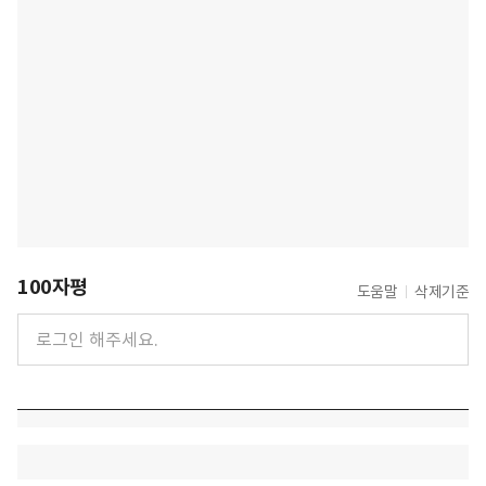
100자평
도움말
삭제기준