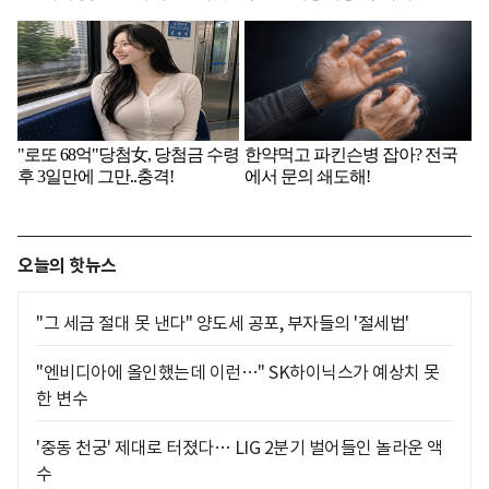
오늘의 핫뉴스
"그 세금 절대 못 낸다" 양도세 공포, 부자들의 '절세법'
"엔비디아에 올인했는데 이런…" SK하이닉스가 예상치 못
한 변수
'중동 천궁' 제대로 터졌다… LIG 2분기 벌어들인 놀라운 액
수