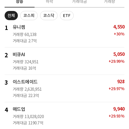
상승
하락
거래대금
거래량
전체
코스피
코스닥
ETF
4,550
1
유니켐
+
30
%
거래량
60,138
거래대금
2.7억
5,050
2
비큐AI
+
29.99
%
거래량
324,951
거래대금
16억
928
3
이스트에이드
+
29.97
%
거래량
2,620,951
거래대금
22.3억
9,940
4
매드업
+
29.93
%
거래량
13,028,020
거래대금
1190.7억