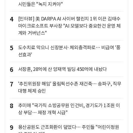
시민들은 "녹지 지켜야"
4
[인터뷰] 美 DARPA AI 사이버 챌린지 1위 이끈 김태수
마이크로소프트 부사장 "AI 모델보다 중요한건 운영 체
계와 거버넌스"
5
도수치료 막으니 신장분사·체외충격파로… 비급여 '풍
선효과'
6
서장훈, 28억에 산 양재역 빌딩 450억에 내놨다
7
'추진위원장 해임' 올림픽선수촌 재건축… 송파구, 직무
대행 체제 승인
8
추미애 "국가직 소방공무원 인건비, 경기도가 1조원 이
상 부담… 재정 개혁 시급"
9
용산공원도 근조화환이 덮었다… 주민들 "어린이정원