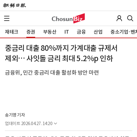
재테크
증권
부동산
IT
금융
산업
중소기업·벤
중금리 대출 80%까지 가계대출 규제서
제외… 사잇돌 금리 최대 5.2%p 인하
금융위, 민간 중금리 대출 활성화 방안 마련
송기영 기자
업데이트
2026.04.27. 14:20