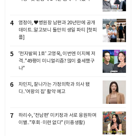
4
염정아, ♥병원장 남편과 20년만에 공개
데이트..알고보니 둘만의 생일 파티 [핫피
플]
5
'전자발찌 1호' 고영욱, 이번엔 이지혜 저
격.."49평이 미니멀리즘? 많이 출세했구
나"
6
차민지, 잘나가는 가정의학과 의사 됐
다..'여왕의 집' 활약 예고
7
하리수, '전남편' 미키정과 서로 응원하며
이별.."후회·미련 없다" (이중생활)