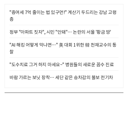
"증여세 7억 줄이는 법 있구먼!" 계산기 두드리는 강남 고령
층
정부 "아파트 짓자", 시민 "안돼"… 논란의 서울 '황금 땅'
"AI 해킹 어떻게 막냐면…" 美 대회 1위한 韓 천재교수의 통
찰
"도수치료 그거 하지 마세요~" 병원들의 새로운 꼼수 진료
바람 가르는 보닛 장착… 세단 같은 승차감의 볼보 전기차