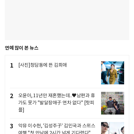
연예 많이 본 뉴스
1
[사진]청담동에 뜬 김희애
2
오윤아, 11년만 재혼했는데..♥남편과 휴
가도 못가 "발달장애子 연차 없다" [핫피
플]
3
악뮤 이수현, '김성주子' 김민국과 스위스
여행 "첫 만남에 2시간 넘게 기다렸다"