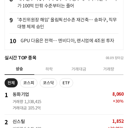
가 100억 안팎 수준부터는 줄어
9
'추진위원장 해임' 올림픽선수촌 재건축… 송파구, 직무
대행 체제 승인
10
GPU 다음은 전력… 엔비디아, 랜시엄에 4조원 투자
실시간 TOP 종목
08.09
장마감
상승
하락
거래대금
거래량
전체
코스피
코스닥
ETF
8,060
1
동화기업
+
30
%
거래량
1,338,415
거래대금
105.2억
1,852
2
신스틸