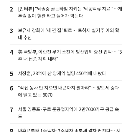
2
[인터뷰] "뇌졸중 골든타임 지키는 '뇌동맥류 치료'"…개
두술 없이 혈관 타고 들어가 막는다
3
보유세 강화에 '세 낀 집' 퇴로… 토허제 실거주 예외 확
대 추진
4
美 국방부, 이란전 무기 소진에 방산업체 증산 압박… "3
주 내 납품 계획 내라"
5
서장훈, 28억에 산 양재역 빌딩 450억에 내놨다
6
"직접 농사 안 지으면 내년까지 팔아라"… 양도세 중과
에 떨고 있는 6070
7
서울 영등포·구로 준공업지역에 2만7000가구 공급 속
도
8
내후년부터 1주택자·3주택자 종부세 격차 커진다… 시