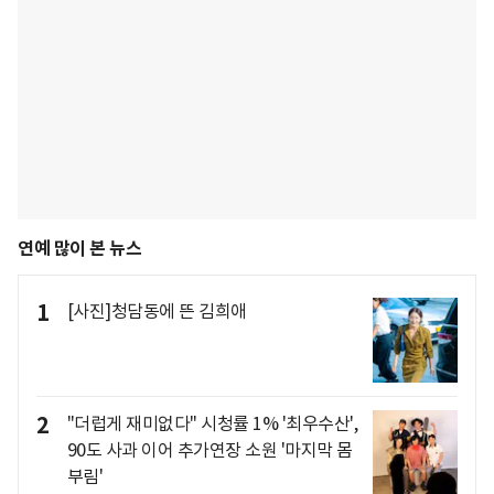
연예 많이 본 뉴스
1
[사진]청담동에 뜬 김희애
2
"더럽게 재미없다" 시청률 1% '최우수산',
90도 사과 이어 추가연장 소원 '마지막 몸
부림'