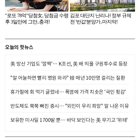
오늘의 핫뉴스
美 방산 기업도 '깜짝'… K조선, 美 배 띄울 구원투수로 등장
"말 어눌하면 빨리 병원 와라" 韓 매년 10만명 걸리는 질환
휴가철에 회 먹기 글렀네… 폭염에 가격 치솟은 '국민 횟감'
반도체도 쭉쭉 빠진 증시… "외인이 우리 희망" 말 나온 이유
보유한 미사일 1700발 뿐… 바닥 보인다는 美 무기고 '위태'