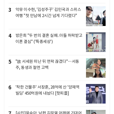
3
악뮤 이수현, '김성주子' 김민국과 스위스
여행 "첫 만남에 2시간 넘게 기다렸다"
4
방은희 "두 번의 결혼 실패..아들 허락받고
이혼 결심" ('특종세상')
5
"故 서세원 떠난 뒤 연락 끊겼다"…서동
주, 동생과 절연 고백
6
'착한 건물주' 서장훈, 28억에 산 '양재역
빌딩' 450억원에 내놨다 [핫피플]
7
[사진]윤승아, 남편 김무열 어깨에 기대어