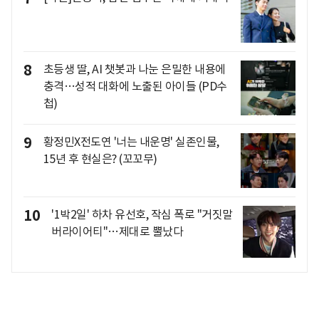
8
초등생 딸, AI 챗봇과 나눈 은밀한 내용에
충격…성적 대화에 노출된 아이들 (PD수
첩)
9
황정민X전도연 '너는 내운명' 실존인물,
15년 후 현실은? (꼬꼬무)
10
'1박2일' 하차 유선호, 작심 폭로 "거짓말
버라이어티"…제대로 뿔났다