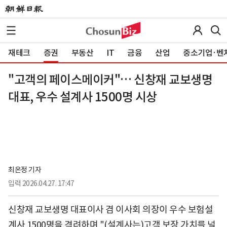
재테크
증권
부동산
IT
금융
산업
중소기업·벤
"고객의 페이스메이커"… 신창재 교보생명
대표, 우수 설계사 1500명 시상
최온정 기자
입력
2026.04.27. 17:47
신창재 교보생명 대표이사 겸 이사회 의장이 우수 보험설
계사 1500명을 격려하며 "(설계사는)고객 보장 가치를 널