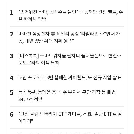
1
"뜨거워진 바다, 냉각수로 불안"… 동해안 원전 벨트, 수
온 한계치 임박
2
바빠진 삼성전자 美 테일러 공장 '타임라인'…"연내 가
동, 내년 양산 확대 계획 윤곽"
3
[비즈톡톡] 스마트워치를 펼치니 폴더블폰으로 변신…
모토로라의 이색 특허
4
코인 프로젝트 3번 실패한 싸이월드, 또 신규 사업 발표
5
농식품부, 농업용 용·배수 부지서 무단 경작 등 불법
3477건 적발
6
"고점 물린 레버리지 ETF 개미들, 本株·일반 ETF로 갈
아타라"