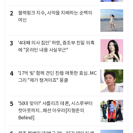
2
블랙핑크 지수, 사막을 지배하는 순백의
여신
3
'4대째 의사 집안' 하영, 증조부 친일 의혹
에 "온라인 내용 사실무근"
4
'17억 빚' 함께 견딘 친母 애틋한 효심..MC
그리 "제가 챙겨야죠" 뭉클
5
'50대 맞아?' 샤를리즈 테론, 시스루부터
컷아웃까지...패션 아우라[지형준의
Behind]