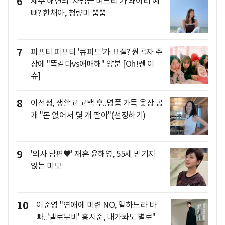
6
제주 해변의 '차범근 며느리'가 왜이리 예
뻐? 한채아, 청량미 뿜뿜
7
피프티 피프티 '큐피드'가 표절? 원곡자 주
장에 "똑같다vs애매해" 양분 [Oh!쎈 이
슈]
8
이선정, 생활고 고백 후..명품 가득 옷장 공
개 "돈 없어서 몇 개 팔아"(선정하기)
9
'의사 남편♥' 재혼 윤해영, 55세 믿기지
않는 미모
10
이준영 "연애에 미련 NO, 일하느라 바
빠..'멜로무비' 홍시준, 내가봐도 별로"