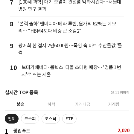
7
[100세 과학] 대기 오염이 관절염 악화시킨다…서울대
병원 연구 결과
8
'본격 출하' 엔비디아 베라 루빈, 원가의 62%는 메모
리… "HBM4보다 비중 큰 소캠2"
9
광어회 한 접시 2만6000원…폭염 속 마트 수산물값 '들
썩'
10
보테가베네타·롤렉스·디올 초대형 매장… '명품 1번
지'로 뜨는 서울
실시간 TOP 종목
08.11
장마감
상승
하락
거래대금
거래량
전체
코스피
코스닥
ETF
2,020
1
윙입푸드