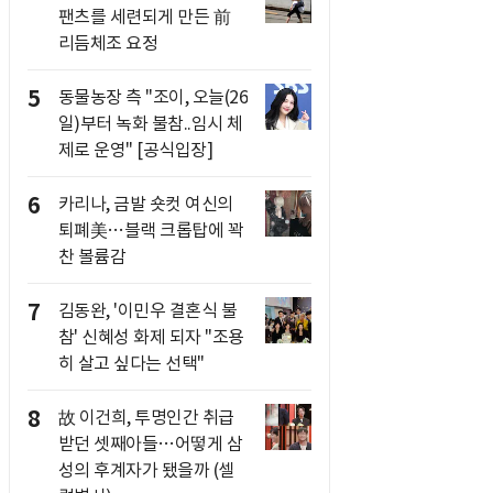
팬츠를 세련되게 만든 前
리듬체조 요정
5
동물농장 측 "조이, 오늘(26
일)부터 녹화 불참..임시 체
제로 운영" [공식입장]
6
카리나, 금발 숏컷 여신의
퇴폐美…블랙 크롭탑에 꽉
찬 볼륨감
7
김동완, '이민우 결혼식 불
참' 신혜성 화제 되자 "조용
히 살고 싶다는 선택"
8
故 이건희, 투명인간 취급
받던 셋째아들…어떻게 삼
성의 후계자가 됐을까 (셀