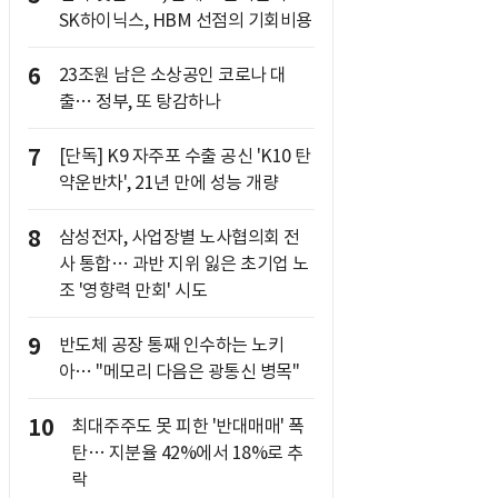
SK하이닉스, HBM 선점의 기회비용
6
23조원 남은 소상공인 코로나 대
출… 정부, 또 탕감하나
7
[단독] K9 자주포 수출 공신 'K10 탄
약운반차', 21년 만에 성능 개량
8
삼성전자, 사업장별 노사협의회 전
사 통합… 과반 지위 잃은 초기업 노
조 '영향력 만회' 시도
9
반도체 공장 통째 인수하는 노키
아… "메모리 다음은 광통신 병목"
10
최대주주도 못 피한 '반대매매' 폭
탄… 지분율 42%에서 18%로 추
락