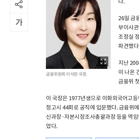
다.
26일 금
부이사관
조정실 
파견했다
지난 20
이 나온 
금융위원회 이석란 국장.
금융위 첫
이 국장은 1977년생으로 이화외국어고등
정고시 44회로 공직에 입문했다. 금융
신과장·자본시장조사총괄과장 등을 역임
었다.