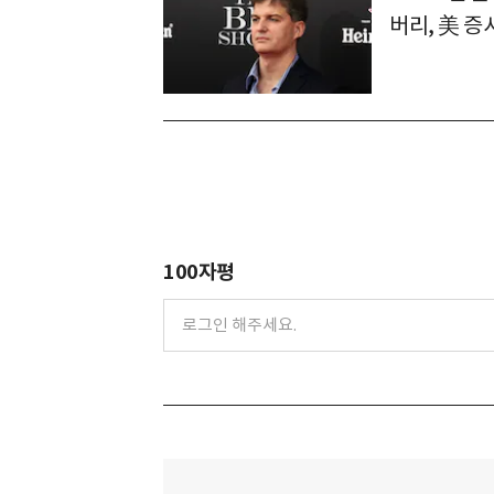
버리, 美 증
100자평