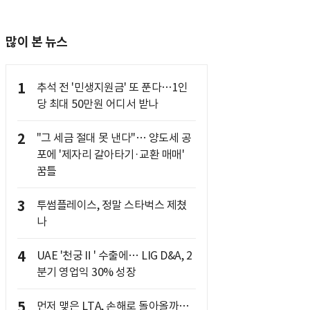
많이 본 뉴스
1
추석 전 '민생지원금' 또 푼다…1인
당 최대 50만원 어디서 받나
2
"그 세금 절대 못 낸다"… 양도세 공
포에 '제자리 갈아타기·교환 매매'
꿈틀
3
투썸플레이스, 정말 스타벅스 제쳤
나
4
UAE '천궁Ⅱ' 수출에… LIG D&A, 2
분기 영업익 30% 성장
5
먼저 맺은 LTA, 손해로 돌아올까…