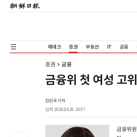
재테크
증권
부동산
IT
금융
증권
금융
금융위 첫 여성 고
김민국 기자
입력
2026.04.26. 10:57
금융위원회