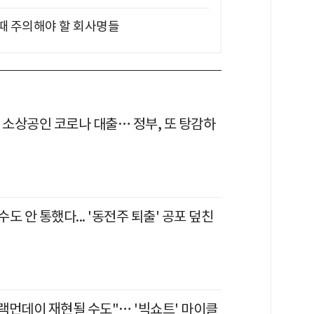
 때 주의해야 할 회사명들
 소상공인 코로나 대출… 정부, 또 탕감하
도 안 통했다... '동전주 퇴출' 공포 덮친
블랙먼데이 재현될 수도"… '빅쇼트' 마이클