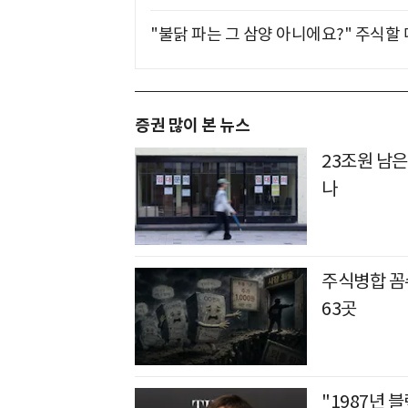
"불닭 파는 그 삼양 아니에요?" 주식할
증권 많이 본 뉴스
23조원 남은
나
주식병합 꼼수
63곳
"1987년 