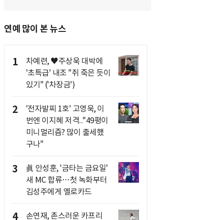
연예 많이 본 뉴스
1
차예련, ♥주상욱 대박에
'초특급' 내조 "쥐 죽은 듯이
있기" ('차장금')
2
'전자발찌 1호' 고영욱, 이
번엔 이지혜 저격.."49평이
미니멀리즘? 많이 출세했
구나"
3
眞 안성훈, '금타는 금요일'
새 MC 합류…첫 녹화부터
김성주에게 옐로카드
4
손연재, 촌스러운 카프리