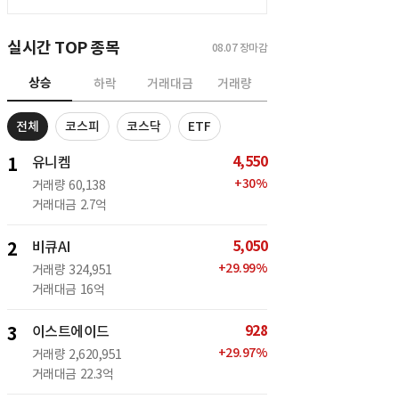
실시간 TOP 종목
08.07
장마감
상승
하락
거래대금
거래량
전체
코스피
코스닥
ETF
4,550
1
유니켐
+
30
%
거래량
60,138
거래대금
2.7억
5,050
2
비큐AI
+
29.99
%
거래량
324,951
거래대금
16억
928
3
이스트에이드
+
29.97
%
거래량
2,620,951
거래대금
22.3억