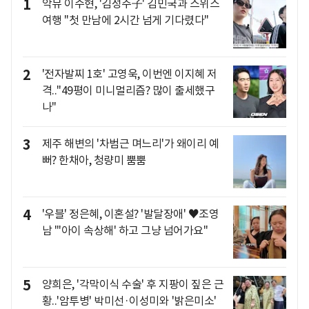
1
악뮤 이수현, '김성주子' 김민국과 스위스
여행 "첫 만남에 2시간 넘게 기다렸다"
2
'전자발찌 1호' 고영욱, 이번엔 이지혜 저
격.."49평이 미니멀리즘? 많이 출세했구
나"
3
제주 해변의 '차범근 며느리'가 왜이리 예
뻐? 한채아, 청량미 뿜뿜
4
'우블' 정은혜, 이혼설? '발달장애' ♥조영
남 "'아이 속상해' 하고 그냥 넘어가요"
5
양희은, '각막이식 수술' 후 지팡이 짚은 근
황..'암투병' 박미선·이성미와 '밝은미소'