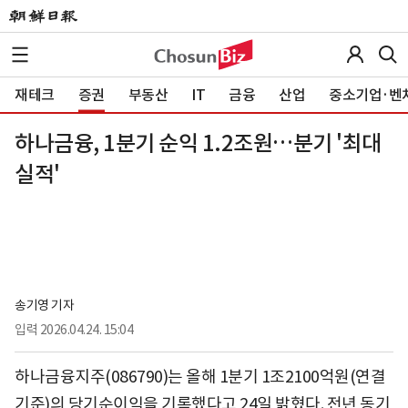
재테크
증권
부동산
IT
금융
산업
중소기업·벤
하나금융, 1분기 순익 1.2조원…분기 '최대
실적'
송기영 기자
입력
2026.04.24. 15:04
하나금융지주(086790)
는 올해 1분기 1조2100억원(연결
기준)의 당기순이익을 기록했다고 24일 밝혔다. 전년 동기