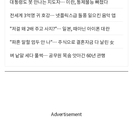
대통령도 못 만나는 지도자… 이란, 통제불능 빠졌다
전세계 3억명 귀 호강… 넷플릭스급 돌풍 일으킨 음악 앱
"저걸 왜 2배 주고 사지?"… 일본, 때아닌 아이폰 대란
"파혼 말할 엄두 안 나"… 주식으로 결혼자금 다 날린 女
벼 낱알 세다 풀썩… 공무원 목숨 앗아간 60년 관행