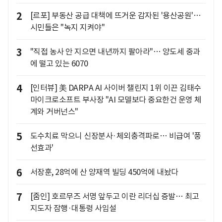
2
[르포] 부동산 공급 대책에 뜨거운 감자된 '용산공원'…
시민들은 "녹지 지켜야"
3
"직접 농사 안 지으면 내년까지 팔아라"… 양도세 중과
에 떨고 있는 6070
4
[인터뷰] 美 DARPA AI 사이버 챌린지 1위 이끈 김태수
마이크로소프트 부사장 "AI 모델보다 중요한건 운영 체
계와 거버넌스"
5
도수치료 막으니 신장분사·체외충격파로… 비급여 '풍
선효과'
6
서장훈, 28억에 산 양재역 빌딩 450억에 내놨다
7
[줌인] 호르무즈 서명 앞두고 이란 리더십 증발… 최고
지도자 잠행·대통령 사임설