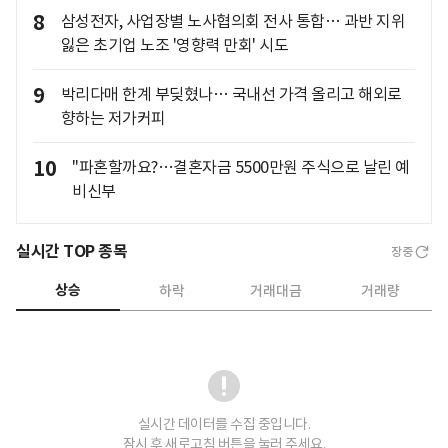
8
삼성전자, 사업장별 노사협의회 전사 통합… 과반 지위
잃은 초기업 노조 '영향력 만회' 시도
9
박리다매 한계 부딪혔나… 국내선 가격 올리고 해외로
향하는 저가커피
10
"파혼할까요?…결혼자금 5500만원 주식으로 날린 예
비신부
실시간 TOP 종목
장중
상승
하락
거래대금
거래량
실시간 데이터를 수집 중입니다.
잠시 후 새로고침 버튼을 눌러 주세요.