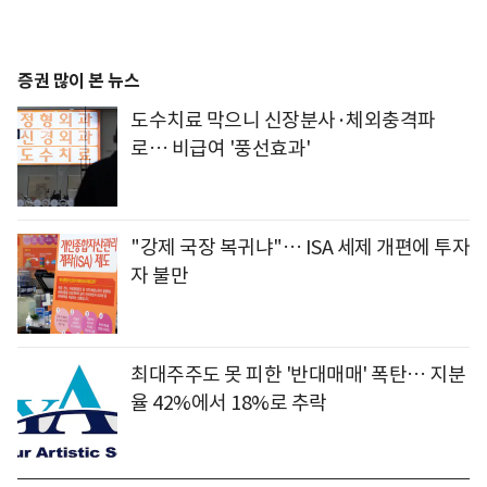
증권 많이 본 뉴스
도수치료 막으니 신장분사·체외충격파
로… 비급여 '풍선효과'
"강제 국장 복귀냐"… ISA 세제 개편에 투자
자 불만
최대주주도 못 피한 '반대매매' 폭탄… 지분
율 42%에서 18%로 추락