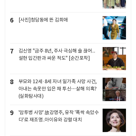
6
[사진]청담동에 뜬 김희애
7
김신영 "금주 8년, 주사 극심해 술 끊어...
설현 입간판과 싸운 적도" [순간포착]
8
부모와 12세·8세 자녀 일가족 사망 사건,
아내는 속옷만 입은 채 투신…살해 의혹?
(실화탐사대)
9
'암투병 사망' 故강명주, 유작 '폭싹 속았수
다'로 재조명..아이유와 강렬 대치