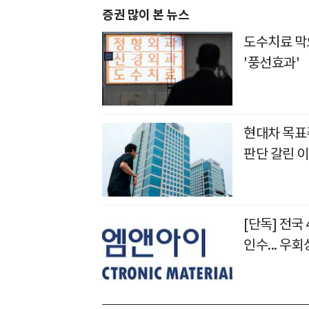
증권 많이 본 뉴스
도수치료 막
'풍선효과'
현대차 목표주
판단 갈린 
[단독] 전국
인수... 우