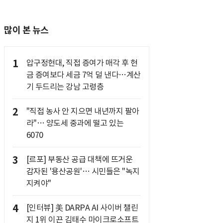
많이 본 뉴스
1
압구정현대, 직접 증여가 매각 후 현
금 증여보다 세금 7억 덜 낸다…계산
기 두드리는 강남 고령층
2
"직접 농사 안 지으면 내년까지 팔아
라"… 양도세 중과에 떨고 있는
6070
3
[르포] 부동산 공급 대책에 뜨거운
감자된 '용산공원'… 시민들은 "녹지
지켜야"
4
[인터뷰] 美 DARPA AI 사이버 챌린
지 1위 이끈 김태수 마이크로소프트