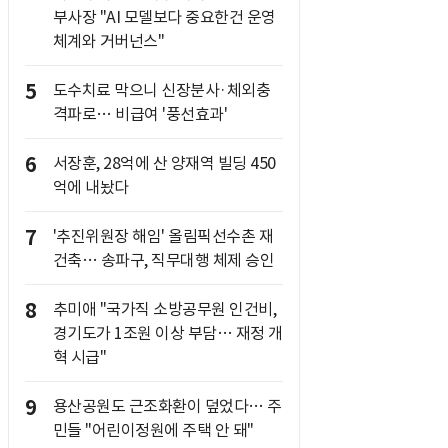
부사장 "AI 모델보다 중요한건 운영
체계와 거버넌스"
5
도수치료 막으니 신장분사·체외충
격파로… 비급여 '풍선효과'
6
서장훈, 28억에 산 양재역 빌딩 450
억에 내놨다
7
'추진위원장 해임' 올림픽선수촌 재
건축… 송파구, 직무대행 체제 승인
8
추미애 "국가직 소방공무원 인건비,
경기도가 1조원 이상 부담… 재정 개
혁 시급"
9
용산공원도 근조화환이 덮었다… 주
민들 "어린이정원에 주택 안 돼"