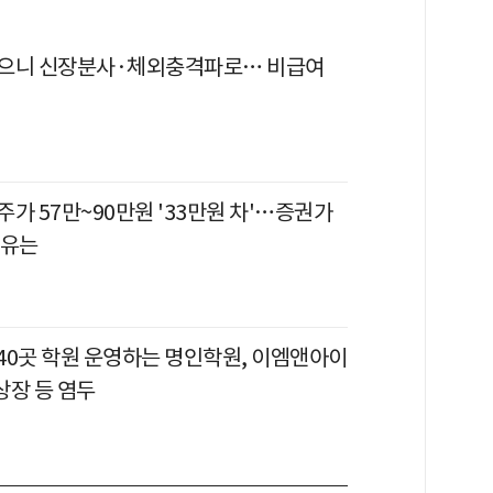
으니 신장분사·체외충격파로… 비급여
가 57만~90만원 '33만원 차'…증권가
이유는
 40곳 학원 운영하는 명인학원, 이엠앤아이
회상장 등 염두