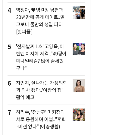
4
염정아, ♥병원장 남편과
20년만에 공개 데이트..알
고보니 둘만의 생일 파티
[핫피플]
5
'전자발찌 1호' 고영욱, 이
번엔 이지혜 저격.."49평이
미니멀리즘? 많이 출세했
구나"
6
차민지, 잘나가는 가정의학
과 의사 됐다..'여왕의 집'
활약 예고
7
하리수, '전남편' 미키정과
서로 응원하며 이별.."후회
·미련 없다" (이중생활)