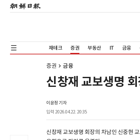
재테크
증권
부동산
IT
금융
증권
금융
신창재 교보생명 회
이윤정 기자
입력
2026.04.22. 20:35
신창재 교보생명 회장의 차남인 신중현 