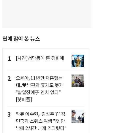
연예 많이 본 뉴스
1
[사진]청담동에 뜬 김희애
2
오윤아, 11년만 재혼했는
데..♥남편과 휴가도 못가
"발달장애子 연차 없다"
[핫피플]
3
악뮤 이수현, '김성주子' 김
민국과 스위스 여행 "첫 만
남에 2시간 넘게 기다렸다"