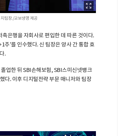
너지팀장./교보생명 제공
저축은행을 자회사로 편입한 데 따른 것이다.
1주'를 인수했다. 신 팀장은 양사 간 통합 효
다.
 졸업한 뒤 SBI손해보험, SBI스미신넷뱅크
사했다. 이후 디지털전략 부문 매니저와 팀장