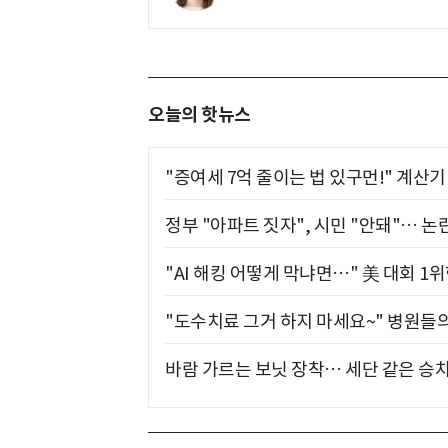
오늘의 핫뉴스
"증여세 7억 줄이는 법 있구먼!" 계산
정부 "아파트 짓자", 시민 "안돼"… 논란
"AI 해킹 어떻게 막냐면…" 美 대회 1
"도수치료 그거 하지 마세요~" 병원들
바람 가르는 보닛 장착… 세단 같은 승