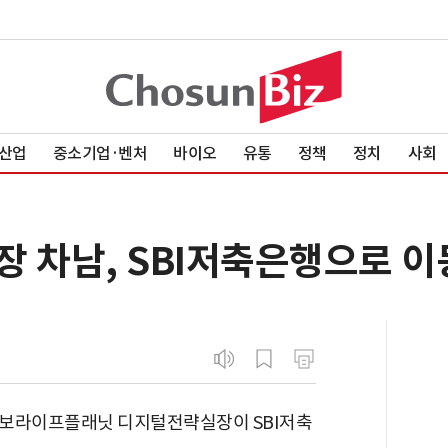
산업
중소기업·벤처
바이오
유통
정책
정치
사회
장 차남, SBI저축은행으로 이
교보라이프플래닛 디지털전략실장이 SBI저축