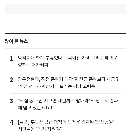
많이 본 뉴스
1
박리다매 한계 부딪혔나… 국내선 가격 올리고 해외로
향하는 저가커피
2
압구정현대, 직접 증여가 매각 후 현금 증여보다 세금 7
억 덜 낸다…계산기 두드리는 강남 고령층
3
"직접 농사 안 지으면 내년까지 팔아라"… 양도세 중과
에 떨고 있는 6070
4
[르포] 부동산 공급 대책에 뜨거운 감자된 '용산공원'…
시민들은 "녹지 지켜야"