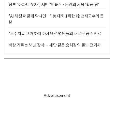
정부 "아파트 짓자", 시민 "안돼"… 논란의 서울 '황금 땅'
"AI 해킹 어떻게 막냐면…" 美 대회 1위한 韓 천재교수의 통
찰
"도수치료 그거 하지 마세요~" 병원들의 새로운 꼼수 진료
바람 가르는 보닛 장착… 세단 같은 승차감의 볼보 전기차