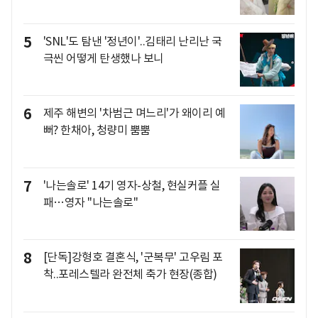
5
'SNL'도 탐낸 '정년이'..김태리 난리난 국
극씬 어떻게 탄생했나 보니
6
제주 해변의 '차범근 며느리'가 왜이리 예
뻐? 한채아, 청량미 뿜뿜
7
'나는솔로' 14기 영자-상철, 현실커플 실
패…영자 "나는솔로"
8
[단독]강형호 결혼식, '군복무' 고우림 포
착..포레스텔라 완전체 축가 현장(종합)