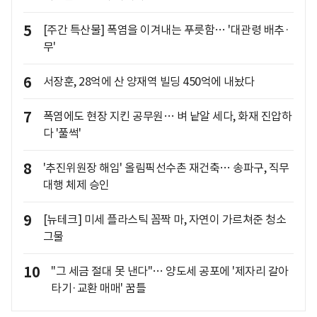
5
[주간 특산물] 폭염을 이겨내는 푸릇함… '대관령 배추·
무'
6
서장훈, 28억에 산 양재역 빌딩 450억에 내놨다
7
폭염에도 현장 지킨 공무원… 벼 낱알 세다, 화재 진압하
다 '풀썩'
8
'추진위원장 해임' 올림픽선수촌 재건축… 송파구, 직무
대행 체제 승인
9
[뉴테크] 미세 플라스틱 꼼짝 마, 자연이 가르쳐준 청소
그물
10
"그 세금 절대 못 낸다"… 양도세 공포에 '제자리 갈아
타기·교환 매매' 꿈틀