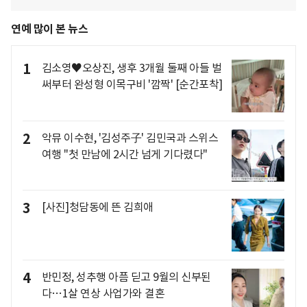
연예 많이 본 뉴스
1
김소영♥오상진, 생후 3개월 둘째 아들 벌
써부터 완성형 이목구비 '깜짝' [순간포착]
2
악뮤 이수현, '김성주子' 김민국과 스위스
여행 "첫 만남에 2시간 넘게 기다렸다"
3
[사진]청담동에 뜬 김희애
4
반민정, 성추행 아픔 딛고 9월의 신부된
다…1살 연상 사업가와 결혼