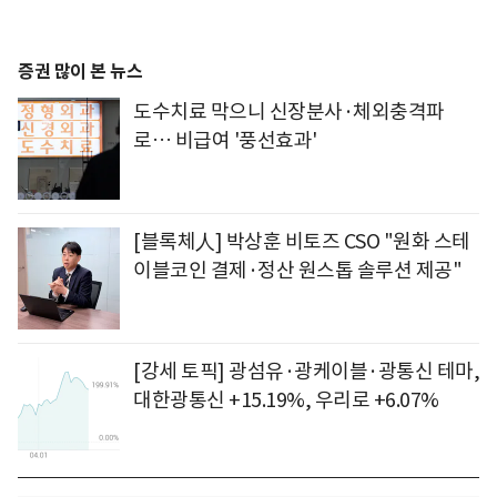
증권 많이 본 뉴스
도수치료 막으니 신장분사·체외충격파
로… 비급여 '풍선효과'
[블록체人] 박상훈 비토즈 CSO "원화 스테
이블코인 결제·정산 원스톱 솔루션 제공"
[강세 토픽] 광섬유·광케이블·광통신 테마,
대한광통신 +15.19%, 우리로 +6.07%