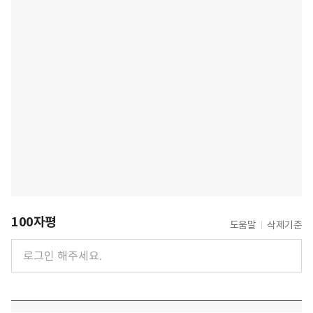
100자평
도움말
삭제기준