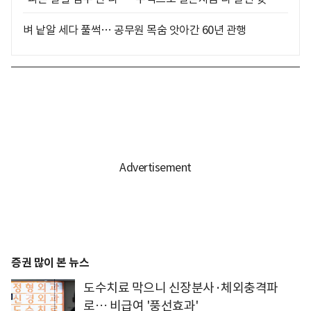
벼 낱알 세다 풀썩… 공무원 목숨 앗아간 60년 관행
증권 많이 본 뉴스
도수치료 막으니 신장분사·체외충격파
로… 비급여 '풍선효과'