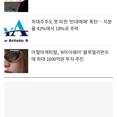
최대주주도 못 피한 '반대매매' 폭탄… 지분
율 42%에서 18%로 추락
어펄마캐피탈, 'K아이웨어' 블루엘리펀트
에 최대 1000억원 투자 추진