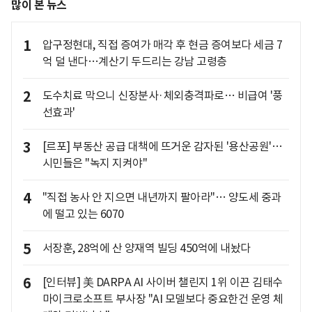
많이 본 뉴스
1
압구정현대, 직접 증여가 매각 후 현금 증여보다 세금 7
억 덜 낸다…계산기 두드리는 강남 고령층
2
도수치료 막으니 신장분사·체외충격파로… 비급여 '풍
선효과'
3
[르포] 부동산 공급 대책에 뜨거운 감자된 '용산공원'…
시민들은 "녹지 지켜야"
4
"직접 농사 안 지으면 내년까지 팔아라"… 양도세 중과
에 떨고 있는 6070
5
서장훈, 28억에 산 양재역 빌딩 450억에 내놨다
6
[인터뷰] 美 DARPA AI 사이버 챌린지 1위 이끈 김태수
마이크로소프트 부사장 "AI 모델보다 중요한건 운영 체