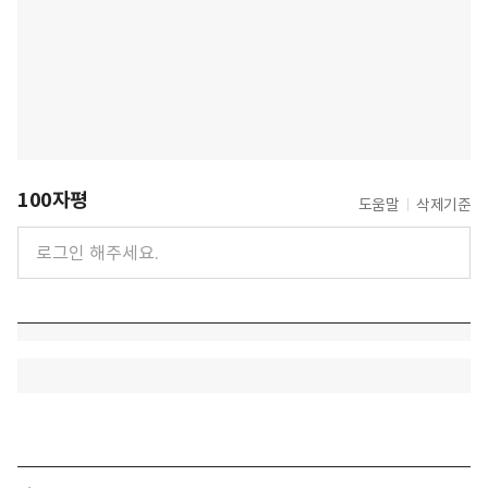
100자평
도움말
삭제기준