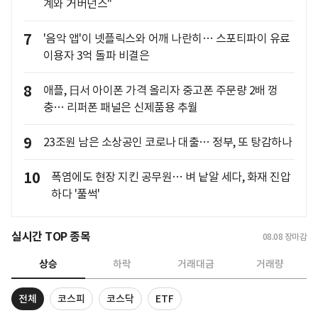
계와 거버넌스"
7
'음악 앱'이 넷플릭스와 어깨 나란히… 스포티파이 유료
이용자 3억 돌파 비결은
8
애플, 日서 아이폰 가격 올리자 중고폰 주문량 2배 껑
충… 리퍼폰 패널은 신제품용 추월
9
23조원 남은 소상공인 코로나 대출… 정부, 또 탕감하나
10
폭염에도 현장 지킨 공무원… 벼 낱알 세다, 화재 진압
하다 '풀썩'
실시간 TOP 종목
08.08
장마감
상승
하락
거래대금
거래량
전체
코스피
코스닥
ETF