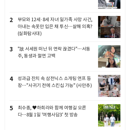
2
부모와 12세·8세 자녀 일가족 사망 사건,
아내는 속옷만 입은 채 투신…살해 의혹?
(실화탐사대)
3
"故 서세원 떠난 뒤 연락 끊겼다"…서동
주, 동생과 절연 고백
4
성과급 잔치 속 삼전닉스 소개팅 연프 등
장…"사귀기 전에 스킨십 가능" (사만추)
5
최수종, ♥하희라와 함께 여행길 오른
다…8월 1일 '여행사담3' 첫 방송