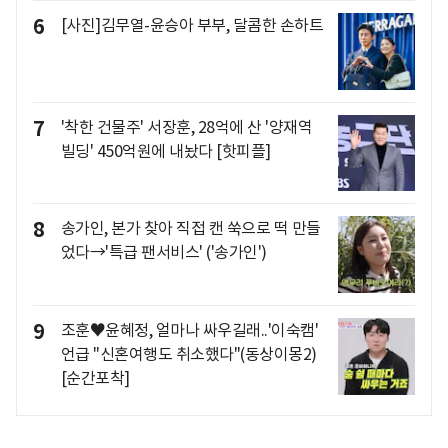
6
[사진]김무열-윤승아 부부, 달콤한 손하트
7
'착한 건물주' 서장훈, 28억에 산 '양재역
빌딩' 450억원에 내놨다 [핫피플]
8
송가인, 본가 찾아 직접 캔 쑥으로 떡 만들
었다→'특급 팬서비스' ('송가인')
9
조훈♥윤혜정, 얼마나 싸우길래..'이숙캠'
언급 "신혼여행도 취소했다"(동상이몽2)
[순간포착]