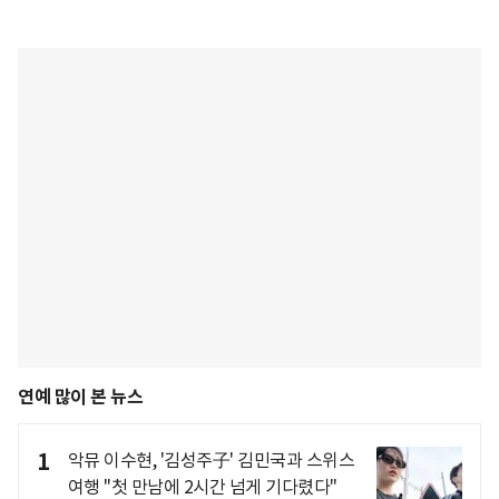
연예 많이 본 뉴스
1
악뮤 이수현, '김성주子' 김민국과 스위스
여행 "첫 만남에 2시간 넘게 기다렸다"