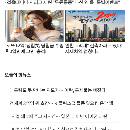
오늘의 핫뉴스
대통령도 못 만나는 지도자… 이란, 통제불능 빠졌다
전세계 3억명 귀 호강… 넷플릭스급 돌풍 일으킨 음악 앱
"저걸 왜 2배 주고 사지?"… 일본, 때아닌 아이폰 대란
"파혼 말할 엄두 안 나"… 주식으로 결혼자금 다 날린 女