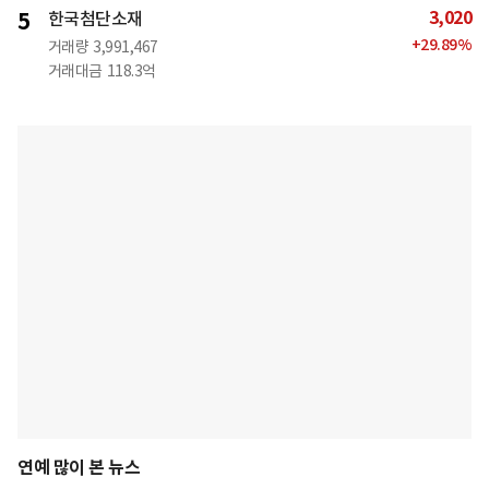
3,020
5
한국첨단소재
+
29.89
%
거래량
3,991,467
거래대금
118.3억
연예 많이 본 뉴스