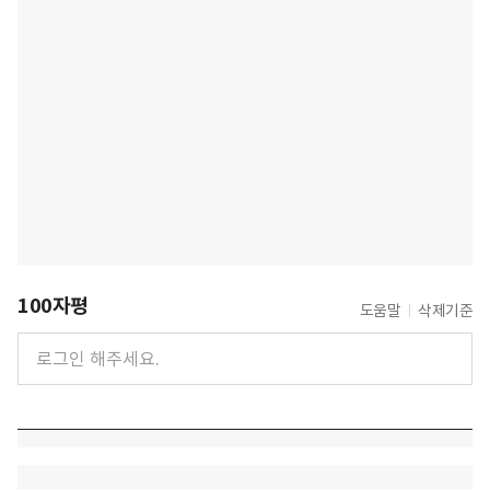
100자평
도움말
삭제기준