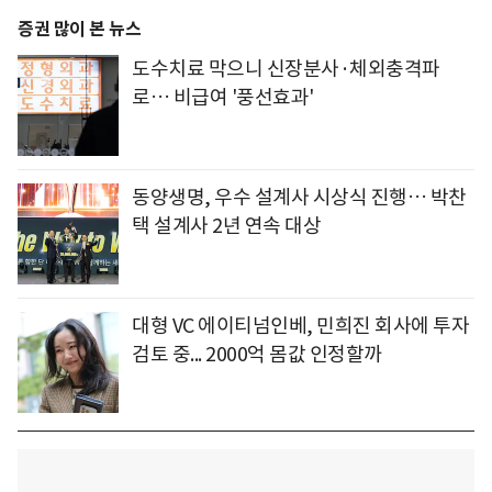
증권 많이 본 뉴스
도수치료 막으니 신장분사·체외충격파
로… 비급여 '풍선효과'
동양생명, 우수 설계사 시상식 진행… 박찬
택 설계사 2년 연속 대상
대형 VC 에이티넘인베, 민희진 회사에 투자
검토 중... 2000억 몸값 인정할까