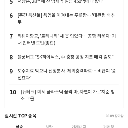
5
서장훈, 28억에 산 양재역 빌딩 450억에 내놨다
6
[주간 특산물] 폭염을 이겨내는 푸릇함… '대관령 배추·
무'
7
티웨이항공, '트리니티' 새 옷 입었다… 공항 라운지·기
내 인터넷 도입(종합)
8
블룸버그 "SK하이닉스, 中 충칭 공장 지분 매각 검토"
9
도수치료 막으니 신장분사·체외충격파로… 비급여 '풍
선효과'
10
[뉴테크] 미세 플라스틱 꼼짝 마, 자연이 가르쳐준 청
소 그물
실시간 TOP 종목
08.09
장마감
상승
하락
거래대금
거래량