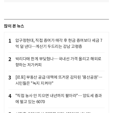
많이 본 뉴스
1
압구정현대, 직접 증여가 매각 후 현금 증여보다 세금 7
억 덜 낸다…계산기 두드리는 강남 고령층
2
박리다매 한계 부딪혔나… 국내선 가격 올리고 해외로
향하는 저가커피
3
[르포] 부동산 공급 대책에 뜨거운 감자된 '용산공원'…
시민들은 "녹지 지켜야"
4
"직접 농사 안 지으면 내년까지 팔아라"… 양도세 중과
에 떨고 있는 6070