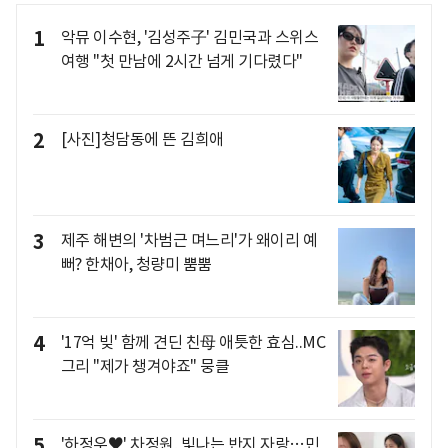
1
악뮤 이수현, '김성주子' 김민국과 스위스
여행 "첫 만남에 2시간 넘게 기다렸다"
2
[사진]청담동에 뜬 김희애
3
제주 해변의 '차범근 며느리'가 왜이리 예
뻐? 한채아, 청량미 뿜뿜
4
'17억 빚' 함께 견딘 친母 애틋한 효심..MC
그리 "제가 챙겨야죠" 뭉클
5
'하정우♥' 차정원, 빛나는 반지 자랑…민