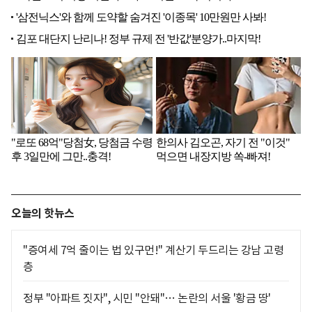
오늘의 핫뉴스
"증여세 7억 줄이는 법 있구먼!" 계산기 두드리는 강남 고령
층
정부 "아파트 짓자", 시민 "안돼"… 논란의 서울 '황금 땅'