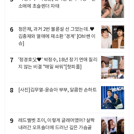
소매에 초슬렌더 자태
6
정은채, 과거 2번 불륜설 선 그었는데..♥
김충재와 열애에 재소환 '경계' [Oh!쎈 이
슈]
7
'정경호父♥' 박정수, 18년 장기 연애 질리
지 않는 비결 "매일 싸워"[핫피플]
8
[사진]김무열-윤승아 부부, 달콤한 손하트
9
레드벨벳 조이, 이렇게 글래머였어? 살짝
내려간 오프숄더에 드러난 깊은 가슴골