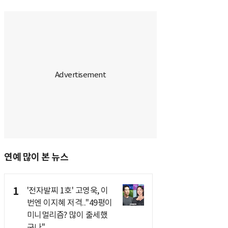
연예 많이 본 뉴스
1
'전자발찌 1호' 고영욱, 이
번엔 이지혜 저격.."49평이
미니멀리즘? 많이 출세했
구나"