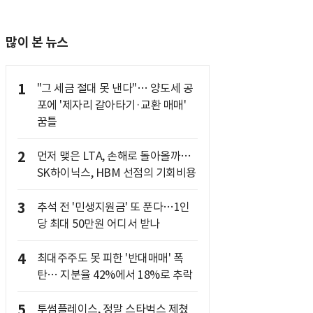
많이 본 뉴스
1
"그 세금 절대 못 낸다"… 양도세 공
포에 '제자리 갈아타기·교환 매매'
꿈틀
2
먼저 맺은 LTA, 손해로 돌아올까…
SK하이닉스, HBM 선점의 기회비용
3
추석 전 '민생지원금' 또 푼다…1인
당 최대 50만원 어디서 받나
4
최대주주도 못 피한 '반대매매' 폭
탄… 지분율 42%에서 18%로 추락
5
투썸플레이스, 정말 스타벅스 제쳤