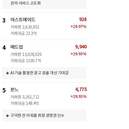
관리 서비스 고도화
928
3
이스트에이드
+
29.97
%
거래량
2,620,951
거래대금
22.3억
9,940
4
매드업
+
29.93
%
거래량
13,028,020
거래대금
1190.7억
AI 기술 활용한 광고 효율 개선 기대감
4,775
5
본느
+
29.93
%
거래량
3,261,711
거래대금
148.4억
구미현 전 아워홈 회장 경영권 인수