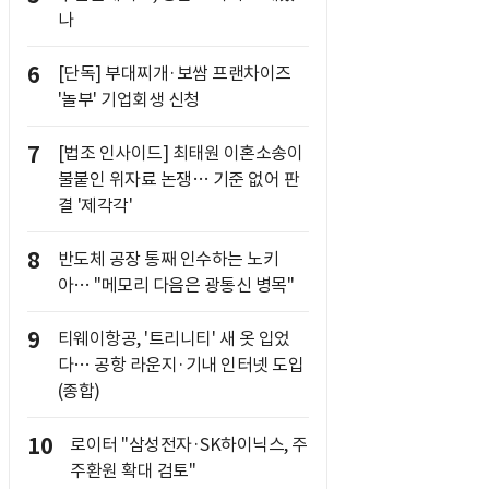
나
6
[단독] 부대찌개·보쌈 프랜차이즈
'놀부' 기업회생 신청
7
[법조 인사이드] 최태원 이혼소송이
불붙인 위자료 논쟁… 기준 없어 판
결 '제각각'
8
반도체 공장 통째 인수하는 노키
아… "메모리 다음은 광통신 병목"
9
티웨이항공, '트리니티' 새 옷 입었
다… 공항 라운지·기내 인터넷 도입
(종합)
10
로이터 "삼성전자·SK하이닉스, 주
주환원 확대 검토"