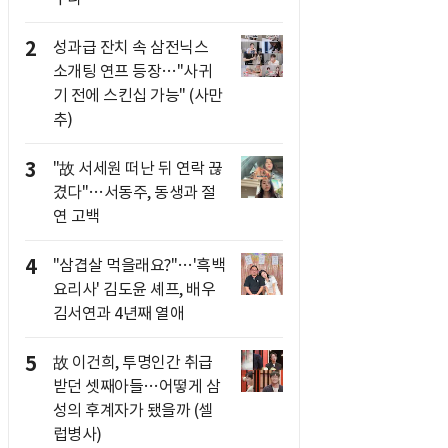
2
성과급 잔치 속 삼전닉스
소개팅 연프 등장…"사귀
기 전에 스킨십 가능" (사만
추)
3
"故 서세원 떠난 뒤 연락 끊
겼다"…서동주, 동생과 절
연 고백
4
"삼겹살 먹을래요?"…'흑백
요리사' 김도윤 셰프, 배우
김서연과 4년째 열애
5
故 이건희, 투명인간 취급
받던 셋째아들…어떻게 삼
성의 후계자가 됐을까 (셀
럽병사)