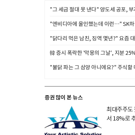
"그 세금 절대 못 낸다" 양도세 공포, 
"엔비디아에 올인했는데 이런…" SK
"닭다리 먹은 남친, 징역 몇년?" 요즘 
韓 증시 폭락한 '악몽의 그날', 지분 2
"불닭 파는 그 삼양 아니에요?" 주식할
증권 많이 본 뉴스
최대주주도 못
서 18%로 