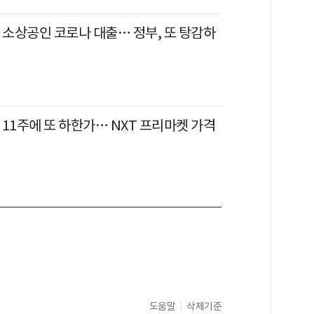
 소상공인 코로나 대출… 정부, 또 탕감하
11주에 또 하한가… NXT 프리마켓 가격
도움말
삭제기준