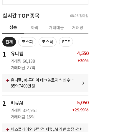
실시간 TOP 종목
08.06
장마감
상승
하락
거래대금
거래량
전체
코스피
코스닥
ETF
4,550
1
유니켐
+
30
%
거래량
60,138
거래대금
2.7억
유니켐, 美 루미아 테크놀로지스 인수…
85억7400만원
5,050
2
비큐AI
+
29.99
%
거래량
324,951
거래대금
16억
비즈플레이와 전략적 제휴, AI 기반 출장·경비