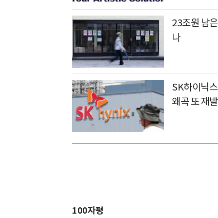
23조원 남은
나
SK하이닉스 
왜곡 또 재발
100자평