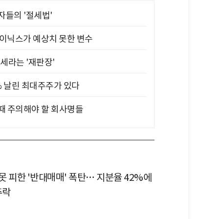
부자들의 '절세법'
하이닉스가 예상치 못한 변수
대세라는 '재판장'
5% 날린 최대주주가 있다
 때 주의해야 할 회사명들
 피한 '반대매매' 폭탄… 지분율 42%에
추락