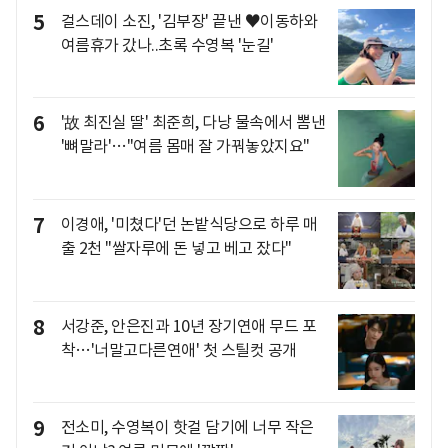
5
걸스데이 소진, '김부장' 끝낸 ♥이동하와
여름휴가 갔나..초록 수영복 '눈길'
6
'故 최진실 딸' 최준희, 다낭 물속에서 뽐낸
'뼈말라'…"여름 몸매 잘 가꿔놓았지요"
7
이경애, '미쳤다'던 논밭식당으로 하루 매
출 2천 "쌀자루에 돈 넣고 베고 잤다"
8
서강준, 안은진과 10년 장기연애 무드 포
착…'너말고다른연애' 첫 스틸컷 공개
9
전소미, 수영복이 핫걸 담기에 너무 작은