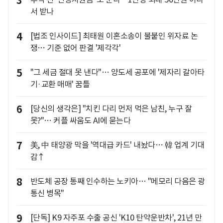
3
서 받나
4
[법조 인사이드] 최태원 이혼소송이 불붙인 위자료 논
쟁… 기준 없어 판결 '제각각'
5
"그 세금 절대 못 낸다"… 양도세 공포에 '제자리 갈아타
기·교환 매매' 꿈틀
6
[당신의 생각은] "치킨 다리 먼저 먹은 남친, 누구 잘
못?"… 커플 싸움도 AI에 묻는다
7
美, 中 태양광 막을 '역대급 카드' 내놨다… 韓 업계 기대
감↑
8
반도체 공장 통째 인수하는 노키아… "메모리 다음은 광
통신 병목"
9
[단독] K9 자주포 수출 공신 'K10 탄약운반차', 21년 만