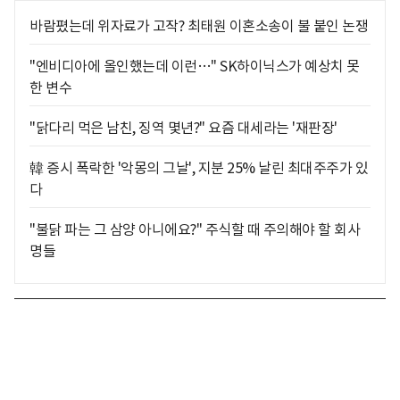
바람폈는데 위자료가 고작? 최태원 이혼소송이 불 붙인 논쟁
"엔비디아에 올인했는데 이런…" SK하이닉스가 예상치 못
한 변수
"닭다리 먹은 남친, 징역 몇년?" 요즘 대세라는 '재판장'
韓 증시 폭락한 '악몽의 그날', 지분 25% 날린 최대주주가 있
다
"불닭 파는 그 삼양 아니에요?" 주식할 때 주의해야 할 회사
명들