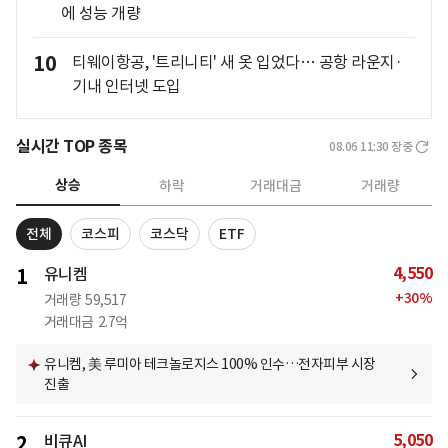
에 성능 개량
10
티웨이항공, '트리니티' 새 옷 입었다… 공항 라운지·
기내 인터넷 도입
실시간 TOP 종목
08.06 11:30
장중
상승
하락
거래대금
거래량
전체
코스피
코스닥
ETF
4,550
1
유니켐
+
30
%
거래량
59,517
거래대금
2.7억
유니켐, 美 루미아 테크놀로지스 100% 인수…전자피부 시장
진출
5,050
2
비큐AI