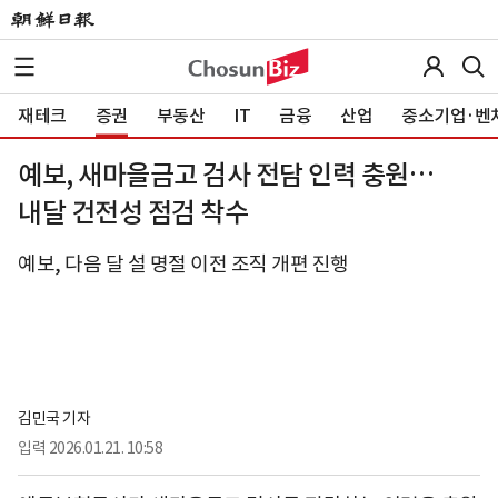
재테크
증권
부동산
IT
금융
산업
중소기업·벤
예보, 새마을금고 검사 전담 인력 충원…
내달 건전성 점검 착수
예보, 다음 달 설 명절 이전 조직 개편 진행
김민국 기자
입력
2026.01.21. 10:58