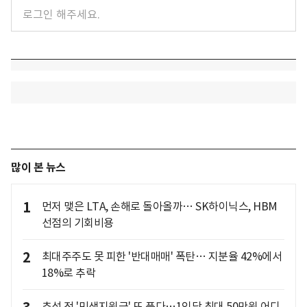
많이 본 뉴스
1
먼저 맺은 LTA, 손해로 돌아올까… SK하이닉스, HBM
선점의 기회비용
2
최대주주도 못 피한 '반대매매' 폭탄… 지분율 42%에서
18%로 추락
추석 전 '민생지원금' 또 푼다…1인당 최대 50만원 어디