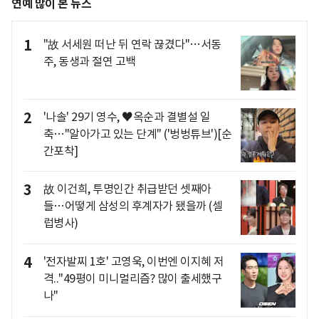
연예 많이 본 뉴스
1
"故 서세원 떠난 뒤 연락 끊겼다"…서동
주, 동생과 절연 고백
2
'나솔' 29기 영수, ♥옥순과 결별설 일
축…"알아가고 있는 단계" ('벙벙튜브')[순
간포착]
3
故 이건희, 투명인간 취급받던 셋째아
들…어떻게 삼성의 후계자가 됐을까 (셀
럽병사)
4
'전자발찌 1호' 고영욱, 이번엔 이지혜 저
격.."49평이 미니멀리즘? 많이 출세했구
나"