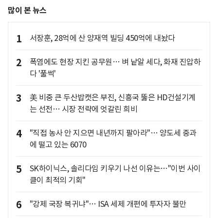
많이 본 뉴스
1
서장훈, 28억에 산 양재역 빌딩 450억에 내놨다
2
폭염에도 현장 지킨 공무원… 벼 낱알 세다, 화재 진압하
다 '풀썩'
3
美 비중 큰 두산밥캣은 부진, 신흥국 뚫은 HD건설기계
는 선전… 시장 전략에 엇갈린 희비
4
"직접 농사 안 지으면 내년까지 팔아라"… 양도세 중과
에 떨고 있는 6070
5
SK하이닉스, 솔리다임 키우기 나선 이유는…"이번 사이
클이 최적의 기회"
6
"강제 국장 복귀냐"… ISA 세제 개편에 투자자 불만