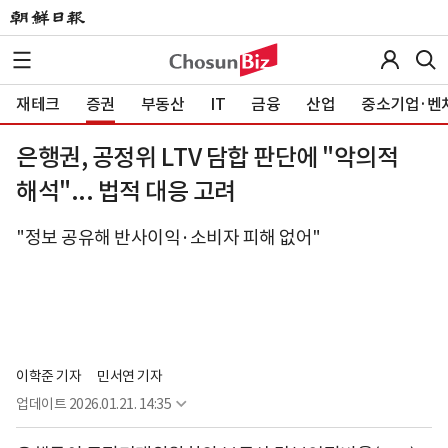
재테크
증권
부동산
IT
금융
산업
중소기업·벤
은행권, 공정위 LTV 담합 판단에 "악의적
해석"... 법적 대응 고려
"정보 공유해 반사이익·소비자 피해 없어"
이학준 기자
민서연 기자
업데이트
2026.01.21. 14:35