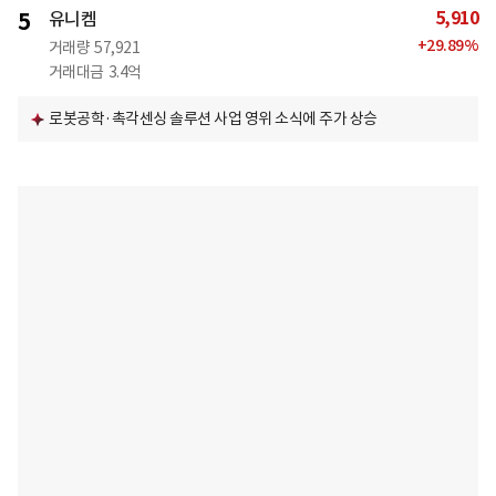
5,910
5
유니켐
+
29.89
%
거래량
57,921
거래대금
3.4억
로봇공학·촉각센싱 솔루션 사업 영위 소식에 주가 상승