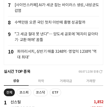
7
[사이언스카페] AI가 세균 잡는 바이러스 생성, 내성균도
감염
8
수백만원 오른 국민 첫차 아반떼 흥행 성공할까
9
"그 세금 절대 못 낸다"… 양도세 공포에 '제자리 갈아타
기·교환 매매' 꿈틀
10
파마리서치, 상반기 매출 3248억·영업익 1238억 '역
대 최대'
실시간 TOP 종목
08.07 12:50
장중
상승
하락
거래대금
거래량
전체
코스피
코스닥
ETF
1,852
1
신스틸