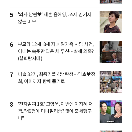
5
'의사 남편♥' 재혼 윤해영, 55세 믿기지
않는 미모
6
부모와 12세·8세 자녀 일가족 사망 사건,
아내는 속옷만 입은 채 투신…살해 의혹?
(실화탐사대)
7
나솔 32기, 최종커플 4쌍 탄생…영호♥정
희, 아이까지 함께 품기로
8
'전자발찌 1호' 고영욱, 이번엔 이지혜 저
격.."49평이 미니멀리즘? 많이 출세했구
나"