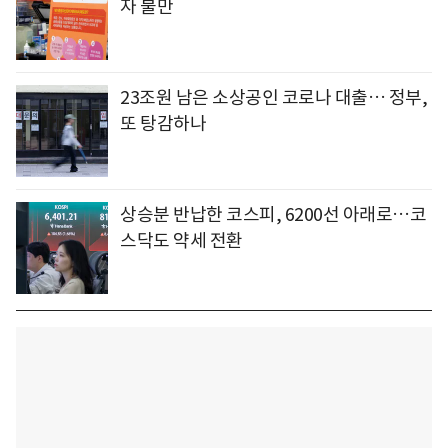
자 불만
23조원 남은 소상공인 코로나 대출… 정부,
또 탕감하나
상승분 반납한 코스피, 6200선 아래로…코
스닥도 약세 전환