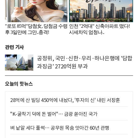
관련 기사
공정위, 국민·신한·우리·하나은행에 '담합
과징금' 2720억원 부과
오늘의 핫뉴스
28억에 산 빌딩 450억에 내놨다, '투자의 신' 내린 서장훈
"K-굴착기 덕에 돈 벌어"… 금광 쏟아진 국가
벼 낱알 세다 풀썩… 공무원 목숨 앗아간 60년 관행