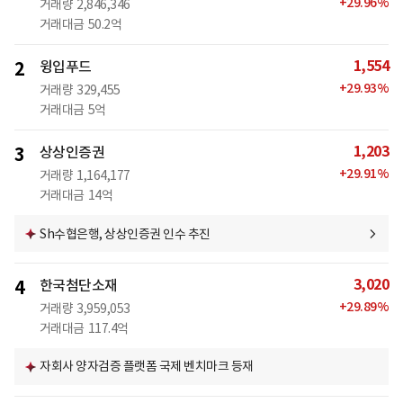
+
29.96
%
거래량
2,846,346
거래대금
50.2억
1,554
2
윙입푸드
+
29.93
%
거래량
329,455
거래대금
5억
1,203
3
상상인증권
+
29.91
%
거래량
1,164,177
거래대금
14억
Sh수협은행, 상상인증권 인수 추진
3,020
4
한국첨단소재
+
29.89
%
거래량
3,959,053
거래대금
117.4억
자회사 양자검증 플랫폼 국제 벤치마크 등재