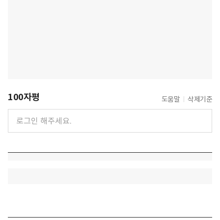
100자평
도움말
삭제기준