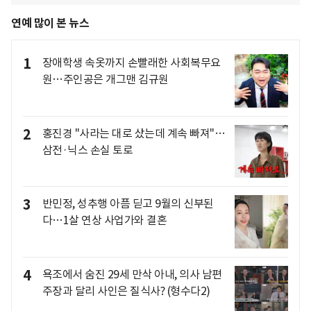
연예 많이 본 뉴스
1
장애학생 속옷까지 손빨래한 사회복무요
원…주인공은 개그맨 김규원
2
홍진경 "사라는 대로 샀는데 계속 빠져"…
삼전·닉스 손실 토로
3
반민정, 성추행 아픔 딛고 9월의 신부된
다…1살 연상 사업가와 결혼
4
욕조에서 숨진 29세 만삭 아내, 의사 남편
주장과 달리 사인은 질식사? (형수다2)