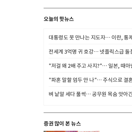
오늘의 핫뉴스
대통령도 못 만나는 지도자… 이란, 통
전세계 3억명 귀 호강… 넷플릭스급 돌
"저걸 왜 2배 주고 사지?"… 일본, 때
"파혼 말할 엄두 안 나"… 주식으로 결
벼 낱알 세다 풀썩… 공무원 목숨 앗아간
증권 많이 본 뉴스