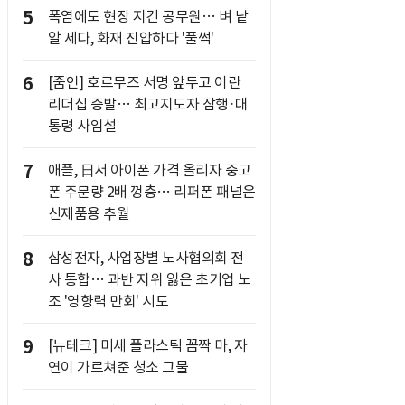
5
폭염에도 현장 지킨 공무원… 벼 낱
알 세다, 화재 진압하다 '풀썩'
6
[줌인] 호르무즈 서명 앞두고 이란
리더십 증발… 최고지도자 잠행·대
통령 사임설
7
애플, 日서 아이폰 가격 올리자 중고
폰 주문량 2배 껑충… 리퍼폰 패널은
신제품용 추월
8
삼성전자, 사업장별 노사협의회 전
사 통합… 과반 지위 잃은 초기업 노
조 '영향력 만회' 시도
9
[뉴테크] 미세 플라스틱 꼼짝 마, 자
연이 가르쳐준 청소 그물