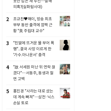
옷만 입은 채 투신…살해
의혹?(실화탐사대)
2
조규찬♥해이, 방송 최초
부부 동반 출격에 깜짝 근
황 "美 주립대 교수"
3
"친딸에 뜨거운 물 부어 폭
행"..결국 사망 이르게 한
'가수.아나운서' 충격
4
"故 서세원 떠난 뒤 연락 끊
겼다"…서동주, 동생과 절
연 고백
5
홍진경 "사라는 대로 샀는
데 계속 빠져"…삼전·닉스
손실 토로