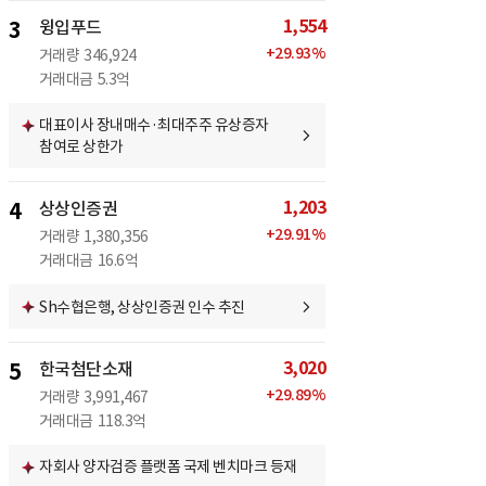
1,554
3
윙입푸드
+
29.93
%
거래량
346,924
거래대금
5.3억
대표이사 장내매수·최대주주 유상증자
참여로 상한가
1,203
4
상상인증권
+
29.91
%
거래량
1,380,356
거래대금
16.6억
Sh수협은행, 상상인증권 인수 추진
3,020
5
한국첨단소재
+
29.89
%
거래량
3,991,467
거래대금
118.3억
자회사 양자검증 플랫폼 국제 벤치마크 등재