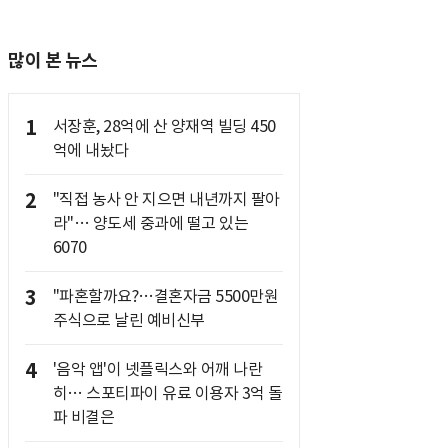
많이 본 뉴스
1
서장훈, 28억에 산 양재역 빌딩 450
억에 내놨다
2
"직접 농사 안 지으면 내년까지 팔아
라"… 양도세 중과에 떨고 있는
6070
3
"파혼할까요?…결혼자금 5500만원
주식으로 날린 예비신부
4
'음악 앱'이 넷플릭스와 어깨 나란
히… 스포티파이 유료 이용자 3억 돌
파 비결은