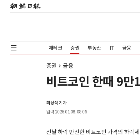
재테크
증권
부동산
IT
금융
증권
금융
비트코인 한때 9만1
최정석 기자
입력
2026.01.08. 08:06
전날 하락 반전한 비트코인 가격의 하락세