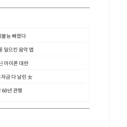
제불능 빠졌다
풍 일으킨 음악 앱
아닌 아이폰 대란
혼자금 다 날린 女
 60년 관행