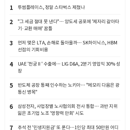
1
투썸플레이스, 정말 스타벅스 제쳤나
2
"그 세금 절대 못 낸다"… 양도세 공포에 '제자리 갈아타
기·교환 매매' 꿈틀
3
먼저 맺은 LTA, 손해로 돌아올까… SK하이닉스, HBM
선점의 기회비용
4
UAE '천궁Ⅱ' 수출에… LIG D&A, 2분기 영업익 30% 성
장
5
반도체 공장 통째 인수하는 노키아… "메모리 다음은 광
통신 병목"
6
삼성전자, 사업장별 노사협의회 전사 통합… 과반 지위
잃은 초기업 노조 '영향력 만회' 시도
7
추석 전 '민생지원금' 또 푼다…1인당 최대 50만원 어디