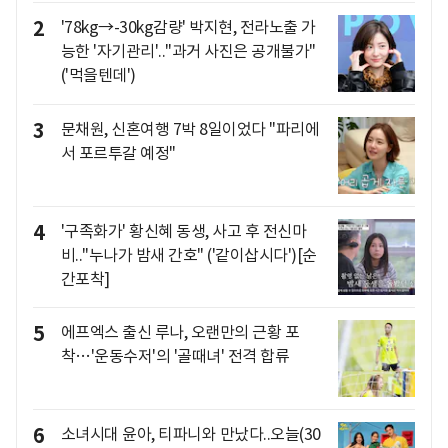
2
'78kg→-30kg감량' 박지현, 전라노출 가
능한 '자기관리'.."과거 사진은 공개불가"
('먹을텐데')
3
문채원, 신혼여행 7박 8일이었다 "파리에
서 포르투갈 예정"
4
'구족화가' 황신혜 동생, 사고 후 전신마
비.."누나가 밤새 간호" ('같이삽시다')[순
간포착]
5
에프엑스 출신 루나, 오랜만의 근황 포
착…'운동수저'의 '골때녀' 전격 합류
6
소녀시대 윤아, 티파니와 만났다..오늘(30