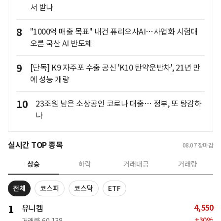
서 받나
8
"1000억 매출 목표" 내건 퓨리오사AI…사업화 시험대
오른 국산 AI 반도체
9
[단독] K9 자주포 수출 공신 'K10 탄약운반차', 21년 만
에 성능 개량
10
23조원 남은 소상공인 코로나 대출… 정부, 또 탕감하
나
실시간 TOP 종목
08.07
장마감
상승
하락
거래대금
거래량
전체
코스피
코스닥
ETF
4,550
1
유니켐
+
30
%
거래량
60,138