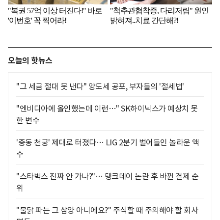
오늘의 핫뉴스
"그 세금 절대 못 낸다" 양도세 공포, 부자들의 '절세법'
"엔비디아에 올인했는데 이런…" SK하이닉스가 예상치 못
한 변수
'중동 천궁' 제대로 터졌다… LIG 2분기 벌어들인 놀라운 액
수
"스타벅스 진짜 안 가나?"… 탱크데이 논란 후 바뀐 결제 순
위
"불닭 파는 그 삼양 아니에요?" 주식할 때 주의해야 할 회사