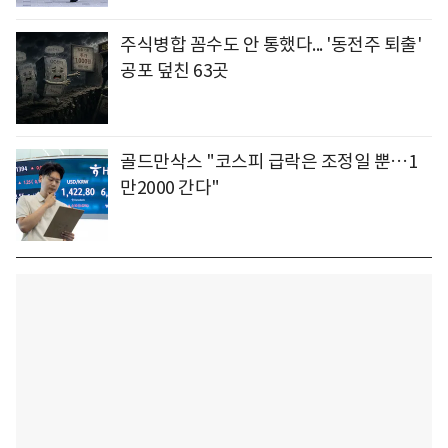
주식병합 꼼수도 안 통했다... '동전주 퇴출'
공포 덮친 63곳
골드만삭스 "코스피 급락은 조정일 뿐…1
만2000 간다"