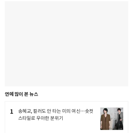
연예 많이 본 뉴스
1
송혜교, 컬러도 안 타는 미의 여신…숏컷
스타일로 우아한 분위기