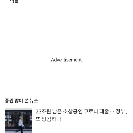
명들
증권 많이 본 뉴스
23조원 남은 소상공인 코로나 대출… 정부,
또 탕감하나