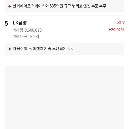
한화에어로스페이스와 535억원 규모 누리호 엔진 부품 수주
812
5
LK삼양
+
29.92
%
거래량
3,606,678
거래대금
28.2억
자율주행·광학렌즈 기술 모멘텀에 강세