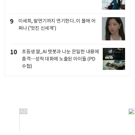
9
이세희, 발연기까지 연기한다..이 볼매 어
쩌나 ('멋진 신세계')
10
초등생 딸, AI 챗봇과 나눈 은밀한 내용에
충격…성적 대화에 노출된 아이들 (PD
수첩)
개인정보처리방침
앱설치(Android)