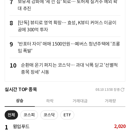
7
보유세 강화에 '세 낀 집' 퇴로… 토허제 실거주 예외 확
대 추진
8
[단독] 뷰티로 영역 확장… 효성, K뷰티 커머스 이공이
공에 300억 투자
9
'반포터 자이' 매매 1500만원…폐버스 청년주택에 '조롱
밈 폭발'
10
순환매 온기 퍼지는 코스닥… 과대 낙폭 딛고 '선별적
종목 장세' 시동
실시간 TOP 종목
08.10 13:58
장중
상승
하락
거래대금
거래량
전체
코스피
코스닥
ETF
2,020
1
윙입푸드