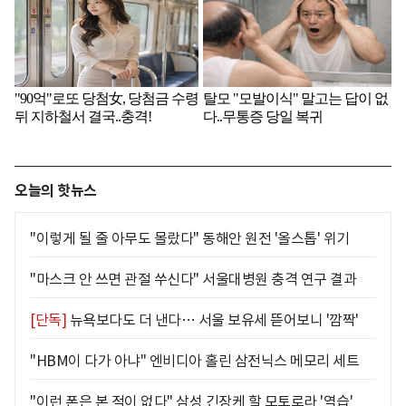
오늘의 핫뉴스
"이렇게 될 줄 아무도 몰랐다" 동해안 원전 '올스톱' 위기
"마스크 안 쓰면 관절 쑤신다" 서울대병원 충격 연구 결과
[단독]
뉴욕보다도 더 낸다… 서울 보유세 뜯어보니 '깜짝'
"HBM이 다가 아냐" 엔비디아 홀린 삼전닉스 메모리 세트
"이런 폰은 본 적이 없다" 삼성 긴장케 할 모토로라 '역습'