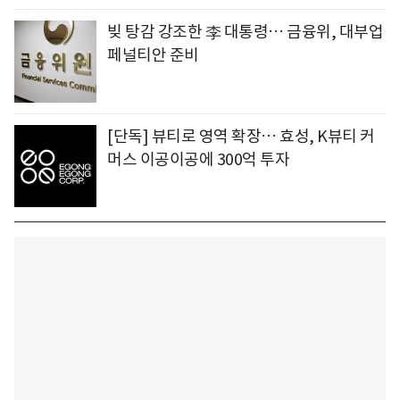
빚 탕감 강조한 李 대통령… 금융위, 대부업
페널티안 준비
[단독] 뷰티로 영역 확장… 효성, K뷰티 커
머스 이공이공에 300억 투자