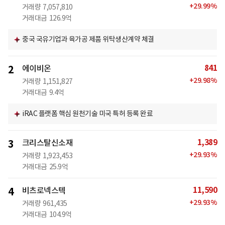
+
29.99
%
거래량
7,057,810
거래대금
126.9억
중국 국유기업과 육가공 제품 위탁생산계약 체결
841
2
에이비온
+
29.98
%
거래량
1,151,827
거래대금
9.4억
iRAC 플랫폼 핵심 원천기술 미국 특허 등록 완료
1,389
3
크리스탈신소재
+
29.93
%
거래량
1,923,453
거래대금
25.9억
11,590
4
비츠로넥스텍
+
29.93
%
거래량
961,435
거래대금
104.9억