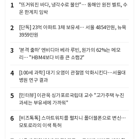
1
"뜨거워진 바다, 냉각수로 불안"… 동해안 원전 벨트, 수
온 한계치 임박
2
[단독] 23억 아파트 3채 보유세… 서울 4854만원, 뉴욕
3959만원
3
'본격 출하' 엔비디아 베라 루빈, 원가의 62%는 메모
리… "HBM4보다 비중 큰 소캠2"
4
[100세 과학] 대기 오염이 관절염 악화시킨다…서울대
병원 연구 결과
5
[인터뷰] 이관옥 싱가포르국립대 교수 "고가주택 누진
과세는 부유세에 가까워"
6
[비즈톡톡] 스마트워치를 펼치니 폴더블폰으로 변신…
모토로라의 이색 특허