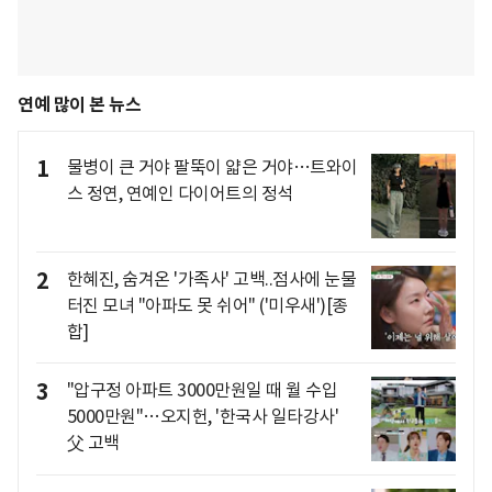
연예 많이 본 뉴스
1
물병이 큰 거야 팔뚝이 얇은 거야…트와이
스 정연, 연예인 다이어트의 정석
2
한혜진, 숨겨온 '가족사' 고백..점사에 눈물
터진 모녀 "아파도 못 쉬어" ('미우새')[종
합]
3
"압구정 아파트 3000만원일 때 월 수입
5000만원"…오지헌, '한국사 일타강사'
父 고백