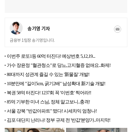
송기영 기자
금융부 1팀장 송기영입니다.