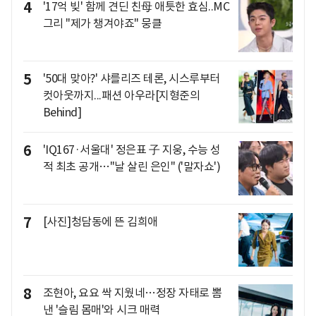
4
'17억 빚' 함께 견딘 친母 애틋한 효심..MC
그리 "제가 챙겨야죠" 뭉클
5
'50대 맞아?' 샤를리즈 테론, 시스루부터
컷아웃까지...패션 아우라[지형준의
Behind]
6
'IQ167·서울대' 정은표 子 지웅, 수능 성
적 최초 공개…"날 살린 은인" ('말자쇼')
7
[사진]청담동에 뜬 김희애
8
조현아, 요요 싹 지웠네…정장 자태로 뽐
낸 '슬림 몸매'와 시크 매력