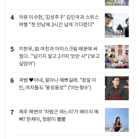
4
악뮤 이수현, '김성주子' 김민국과 스위스
여행 "첫 만남에 2시간 넘게 기다렸다"
5
지현우, 前 여친과 아이스크림 때문에 싸
웠다..."남기지 말고 2가지 맛만 사" ('보고
싶었어')
6
곽범 ♥아내, 얼마나 예쁘길래.."정말 미
인, 여자들도 '웅성웅성'" ('아는형수')
7
제주 해변의 '차범근 며느리'가 왜이리 예
뻐? 한채아, 청량미 뿜뿜