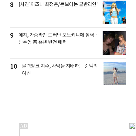
8
[사진]이즈나 최정은,'돋보이는 골반라인'
9
예지, 가슴라인 드러난 모노키니에 깜짝…
밤수영 중 뽐낸 반전 매력
10
블랙핑크 지수, 사막을 지배하는 순백의
여신