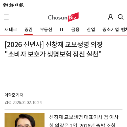
재테크
증권
부동산
IT
금융
산업
중소기업·벤
[2026 신년사] 신창재 교보생명 의장
"소비자 보호가 생명보험 정신 실천"
이학준 기자
입력
2026.01.02. 10:24
신창재 교보생명 대표이사 겸 이사
회 의장은 2일 '2026년 출발 조회