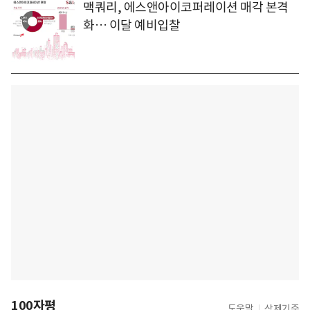
맥쿼리, 에스앤아이코퍼레이션 매각 본격
화… 이달 예비입찰
100자평
도움말
삭제기준