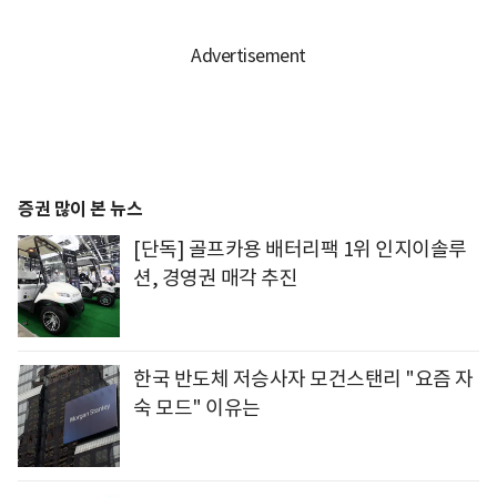
증권 많이 본 뉴스
[단독] 골프카용 배터리팩 1위 인지이솔루
션, 경영권 매각 추진
한국 반도체 저승사자 모건스탠리 "요즘 자
숙 모드" 이유는