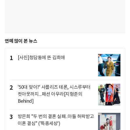
연예 많이 본 뉴스
1
[사진]청담동에 뜬 김희애
2
'50대 맞아?' 샤를리즈 테론, 시스루부터
컷아웃까지...패션 아우라[지형준의
Behind]
3
방은희 "두 번의 결혼 실패..아들 허락받고
이혼 결심" ('특종세상')