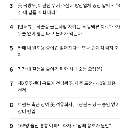
3
美 국방부, 이란전 무기 소진에 방산업체 증산 압박… "3
주 내 납품 계획 내라"
4
[인터뷰] "뇌졸중 골든타임 지키는 '뇌동맥류 치료'"…개
두술 없이 혈관 타고 들어가 막는다
5
카페 내 일회용 종이컵 없어진다… 연내 단계적 금지 조
치
6
직장 내 갈등을 줄이기 위한 사내 소통 요령은?
7
제2우주센터 공모에 전남광주, 제주 도전…10월 최종
선정
8
트럼프 측근 참여 美 석유회사, 그린란드 당국 승인 없이
장비 반입
9
168명 숨진 홍콩 아파트 화재…"담배 꽁초가 원인"