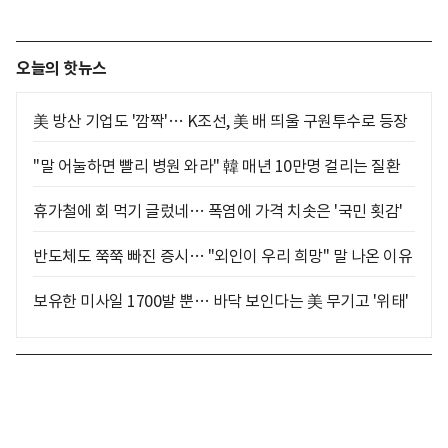
오늘의 핫뉴스
美 방산 기업도 '깜짝'… K조선, 美 배 띄울 구원투수로 등장
"말 어눌하면 빨리 병원 와라" 韓 매년 10만명 걸리는 질환
휴가철에 회 먹기 글렀네… 폭염에 가격 치솟은 '국민 횟감'
반도체도 쭉쭉 빠진 증시… "외인이 우리 희망" 말 나온 이유
보유한 미사일 1700발 뿐… 바닥 보인다는 美 무기고 '위태'