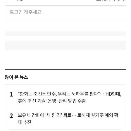
많이 본 뉴스
1
"한화는 조선소 인수, 우리는 노하우를 판다"… HD현대,
美에 조선 기술·운영·관리 방법 수출
2
보유세 강화에 '세 낀 집' 퇴로… 토허제 실거주 예외 확
대 추진