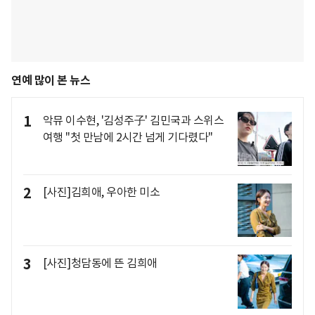
연예 많이 본 뉴스
1
악뮤 이수현, '김성주子' 김민국과 스위스
여행 "첫 만남에 2시간 넘게 기다렸다"
2
[사진]김희애, 우아한 미소
3
[사진]청담동에 뜬 김희애