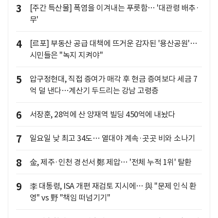
3
[주간 특산물] 폭염을 이겨내는 푸릇함… '대관령 배추·
무'
4
[르포] 부동산 공급 대책에 뜨거운 감자된 '용산공원'…
시민들은 "녹지 지켜야"
5
압구정현대, 직접 증여가 매각 후 현금 증여보다 세금 7
억 덜 낸다…계산기 두드리는 강남 고령층
6
서장훈, 28억에 산 양재역 빌딩 450억에 내놨다
7
일요일 낮 최고 34도… 열대야 계속·곳곳 비와 소나기
8
金, 제주·인천 경선서 鄭 제압… '전체 누적 1위' 탈환
9
李 대통령, ISA 개편 재검토 지시에… 與 "문제 인식 환
영" vs 野 "책임 떠넘기기"