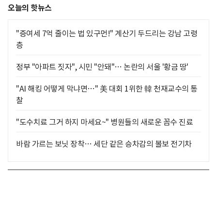
오늘의 핫뉴스
"증여세 7억 줄이는 법 있구먼!" 계산기 두드리는 강남 고령
층
정부 "아파트 짓자", 시민 "안돼"… 논란의 서울 '황금 땅'
"AI 해킹 어떻게 막냐면…" 美 대회 1위한 韓 천재교수의 통
찰
"도수치료 그거 하지 마세요~" 병원들의 새로운 꼼수 진료
바람 가르는 보닛 장착… 세단 같은 승차감의 볼보 전기차