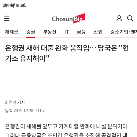
재테크
증권
부동산
IT
금융
산업
중소기업·벤
은행권 새해 대출 완화 움직임… 당국은 "현
기조 유지해야"
최정석 기자
입력
2025.12.28. 11:07
은행권이 새해를 앞두고 가계대출 완화에 나설 분위기다.
그러나 금융당국은 조만간 은행권을 소집해 공격적인 대