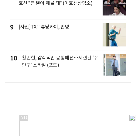
호선 "큰 딸이 제물 돼" (이호선상담소)
9
[사진]TXT 휴닝카이, 안녕
10
황민현, 감각적인 공항패션…세련된 '꾸
안꾸' 스타일 (포토)