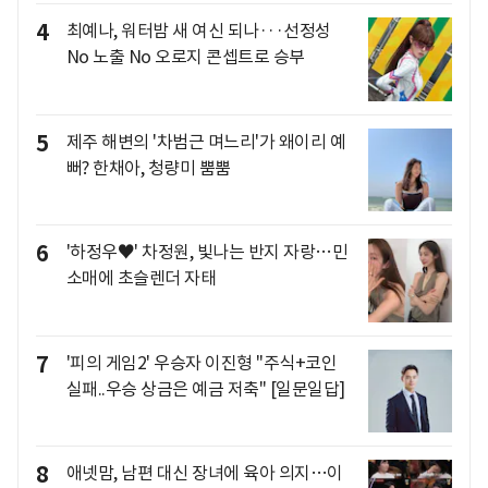
4
최예나, 워터밤 새 여신 되나···선정성
No 노출 No 오로지 콘셉트로 승부
5
제주 해변의 '차범근 며느리'가 왜이리 예
뻐? 한채아, 청량미 뿜뿜
6
'하정우♥' 차정원, 빛나는 반지 자랑…민
소매에 초슬렌더 자태
7
'피의 게임2' 우승자 이진형 "주식+코인
실패..우승 상금은 예금 저축" [일문일답]
8
애넷맘, 남편 대신 장녀에 육아 의지…이