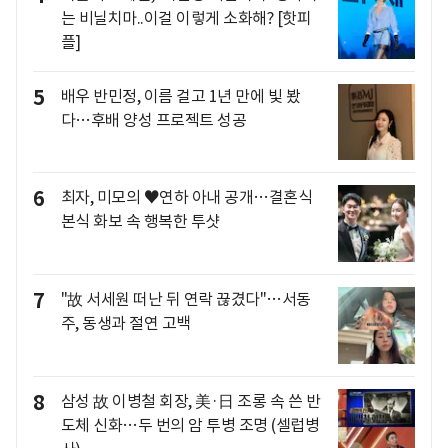
는 비닐치마..이걸 이렇게 소화해? [핫피
플]
5
배우 반민정, 이름 걸고 1년 만에 빛 봤
다…후배 양성 프로젝트 성공
6
최자, 미모의 ♥연하 아내 공개…결혼식
본식 화보 속 행복한 투샷
7
"故 서세원 떠난 뒤 연락 끊겼다"…서동
주, 동생과 절연 고백
8
삼성 故 이병철 회장, 美·日 조롱 속 쓴 반
도체 신화…두 번의 암 투병 조명 (셀럽병