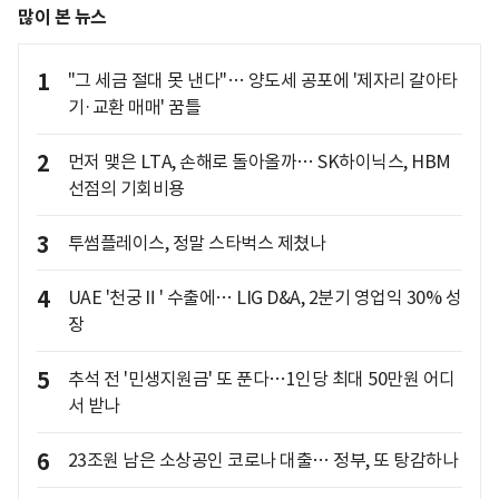
많이 본 뉴스
1
"그 세금 절대 못 낸다"… 양도세 공포에 '제자리 갈아타
기·교환 매매' 꿈틀
2
먼저 맺은 LTA, 손해로 돌아올까… SK하이닉스, HBM
선점의 기회비용
3
투썸플레이스, 정말 스타벅스 제쳤나
4
UAE '천궁Ⅱ' 수출에… LIG D&A, 2분기 영업익 30% 성
장
5
추석 전 '민생지원금' 또 푼다…1인당 최대 50만원 어디
서 받나
6
23조원 남은 소상공인 코로나 대출… 정부, 또 탕감하나