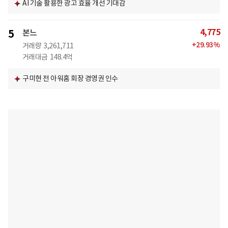
AI 기술 활용한 광고 효율 개선 기대감
4,775
5
본느
+
29.93
%
거래량
3,261,711
거래대금
148.4억
구미현 전 아워홈 회장 경영권 인수