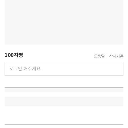
100자평
도움말
삭제기준