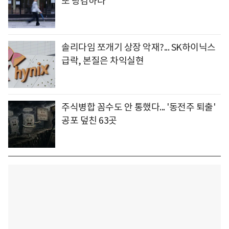
또 탕감하나
솔리다임 쪼개기 상장 악재?... SK하이닉스
급락, 본질은 차익실현
주식병합 꼼수도 안 통했다... '동전주 퇴출'
공포 덮친 63곳