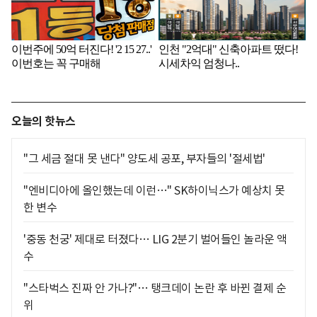
오늘의 핫뉴스
"그 세금 절대 못 낸다" 양도세 공포, 부자들의 '절세법'
"엔비디아에 올인했는데 이런…" SK하이닉스가 예상치 못
한 변수
'중동 천궁' 제대로 터졌다… LIG 2분기 벌어들인 놀라운 액
수
"스타벅스 진짜 안 가나?"… 탱크데이 논란 후 바뀐 결제 순
위