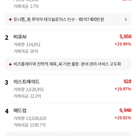
거래대금
2.7억
유니켐, 美 루미아 테크놀로지스 인수…85억7400만원
5,050
2
비큐AI
+
29.99
%
거래량
324,951
거래대금
16억
비즈플레이와 전략적 제휴, AI 기반 출장·경비 관리 서비스 고도화
928
3
이스트에이드
+
29.97
%
거래량
2,620,951
거래대금
22.3억
9,940
4
매드업
+
29.93
%
거래량
13,028,020
거래대금
1190.7억