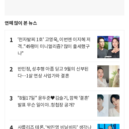
연예 많이 본 뉴스
1
'전자발찌 1호' 고영욱, 이번엔 이지혜 저
격.."49평이 미니멀리즘? 많이 출세했구
나"
2
반민정, 성추행 아픔 딛고 9월의 신부된
다…1살 연상 사업가와 결혼
3
"8월17일" 윤두준♥김슬기, 깜짝 '결혼'
발표 무슨 일이야..청첩장 공개?
4
샤를리즈 테론, '박진영 비닐바지' 생각나