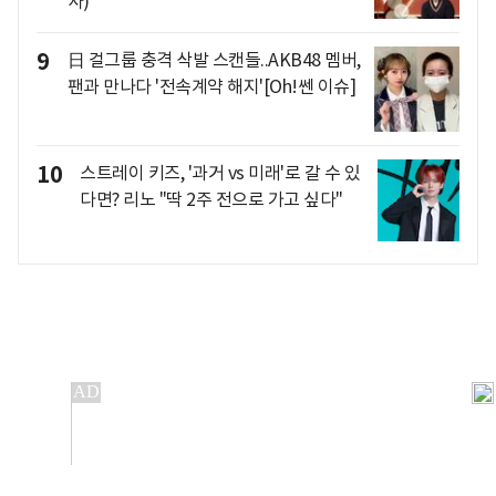
사)
9
日 걸그룹 충격 삭발 스캔들..AKB48 멤버,
팬과 만나다 '전속계약 해지'[Oh!쎈 이슈]
10
스트레이 키즈, '과거 vs 미래'로 갈 수 있
다면? 리노 "딱 2주 전으로 가고 싶다"
개인정보처리방침
앱설치(Android)