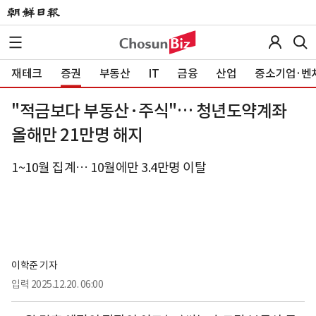
재테크
증권
부동산
IT
금융
산업
중소기업·벤
"적금보다 부동산·주식"… 청년도약계좌
올해만 21만명 해지
1~10월 집계… 10월에만 3.4만명 이탈
이학준 기자
입력
2025.12.20. 06:00