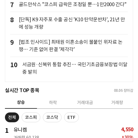
7
골드만삭스 "코스피 급락은 조정일 뿐…1만2000 간다"
8
[단독] K9 자주포 수출 공신 'K10 탄약운반차', 21년 만
에 성능 개량
9
[법조 인사이드] 최태원 이혼소송이 불붙인 위자료 논
쟁… 기준 없어 판결 '제각각'
10
서금원·신복위 통합 추진… 국민기초금융보장법 이달
중 발의
실시간 TOP 종목
08.06
장마감
상승
하락
거래대금
거래량
전체
코스피
코스닥
ETF
4,550
1
유니켐
+
30
%
거래량
60,138