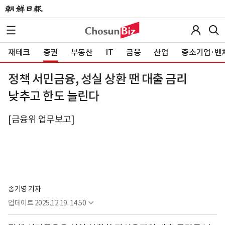
재테크
증권
부동산
IT
금융
산업
중소기업·벤
정책 서민금융, 성실 상환 땐 대출 금리
낮추고 한도 늘린다
[금융위 업무보고]
송기영 기자
업데이트
2025.12.19. 14:50