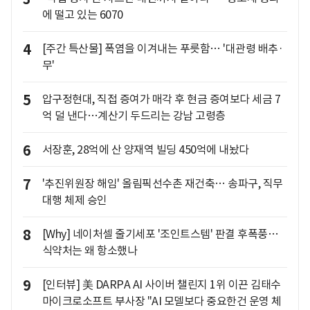
에 떨고 있는 6070
4
[주간 특산물] 폭염을 이겨내는 푸릇함… '대관령 배추·
무'
5
압구정현대, 직접 증여가 매각 후 현금 증여보다 세금 7
억 덜 낸다…계산기 두드리는 강남 고령층
6
서장훈, 28억에 산 양재역 빌딩 450억에 내놨다
7
'추진위원장 해임' 올림픽선수촌 재건축… 송파구, 직무
대행 체제 승인
8
[Why] 네이처셀 줄기세포 '조인트스템' 판결 후폭풍…
식약처는 왜 항소했나
9
[인터뷰] 美 DARPA AI 사이버 챌린지 1위 이끈 김태수
마이크로소프트 부사장 "AI 모델보다 중요한건 운영 체