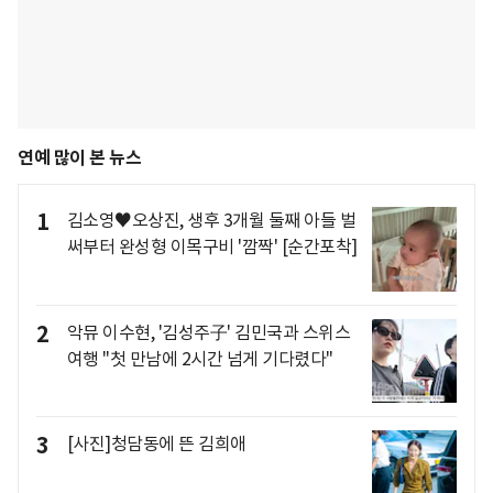
연예 많이 본 뉴스
1
김소영♥오상진, 생후 3개월 둘째 아들 벌
써부터 완성형 이목구비 '깜짝' [순간포착]
2
악뮤 이수현, '김성주子' 김민국과 스위스
여행 "첫 만남에 2시간 넘게 기다렸다"
3
[사진]청담동에 뜬 김희애