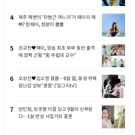
4
제주 해변의 '차범근 며느리'가 왜이리 예
뻐? 한채아, 청량미 뿜뿜
5
조규찬♥해이, 방송 최초 부부 동반 출격
에 깜짝 근황 "美 주립대 교수"
6
오상진♥김소영 뭉클…8살 딸, 동생 위해
장난감 양보 '훈훈' ('띵그리tv')
7
반민정, 성추행 아픔 딛고 9월의 신부된
다…1살 연상 사업가와 결혼