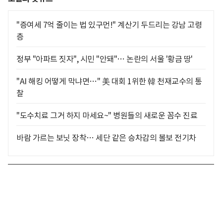
"증여세 7억 줄이는 법 있구먼!" 계산기 두드리는 강남 고령
층
정부 "아파트 짓자", 시민 "안돼"… 논란의 서울 '황금 땅'
"AI 해킹 어떻게 막냐면…" 美 대회 1위한 韓 천재교수의 통
찰
"도수치료 그거 하지 마세요~" 병원들의 새로운 꼼수 진료
바람 가르는 보닛 장착… 세단 같은 승차감의 볼보 전기차