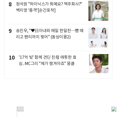
8
정석원 "하이닉스가 뭐예요? 맥주회사?"
백지영 '충격'[순간포착]
9
송진우, "♥日아내와 매일 한일전…뺨 때
리고 팬티까지 찢어" (동상이몽2)
10
'17억 빚' 함께 견딘 친母 애틋한 효
심..MC그리 "제가 챙겨야죠" 뭉클