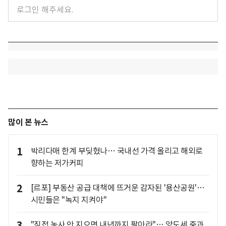
많이 본 뉴스
1
박리다매 한계 부딪혔나… 국내선 가격 올리고 해외로
향하는 저가커피
2
[르포] 부동산 공급 대책에 뜨거운 감자된 '용산공원'…
시민들은 "녹지 지켜야"
3
"직접 농사 안 지으면 내년까지 팔아라"… 양도세 중과