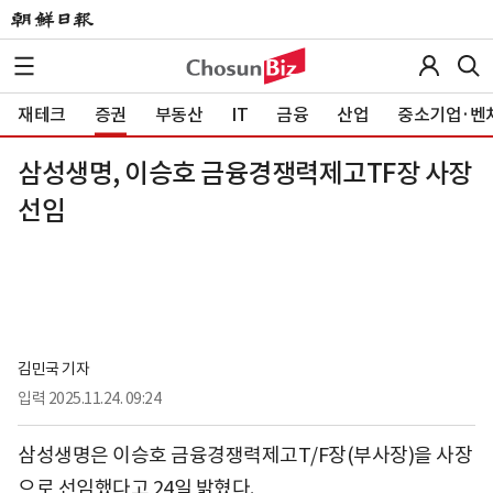
재테크
증권
부동산
IT
금융
산업
중소기업·벤
삼성생명, 이승호 금융경쟁력제고TF장 사장
선임
김민국 기자
입력
2025.11.24. 09:24
삼성생명은 이승호 금융경쟁력제고T/F장(부사장)을 사장
으로 선임했다고 24일 밝혔다.