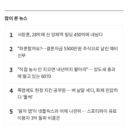
많이 본 뉴스
1
서장훈, 28억에 산 양재역 빌딩 450억에 내놨다
2
"파혼할까요?…결혼자금 5500만원 주식으로 날린 예비
신부
3
"직접 농사 안 지으면 내년까지 팔아라"… 양도세 중과
에 떨고 있는 6070
4
폭염에도 현장 지킨 공무원… 벼 낱알 세다, 화재 진압하
다 '풀썩'
5
'음악 앱'이 넷플릭스와 어깨 나란히… 스포티파이 유료
이용자 3억 돌파 비결은