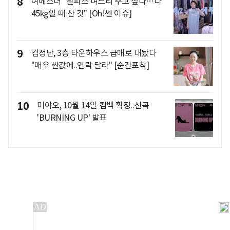
8
여에스더 "원피스 며느리 주고 싶다…나
45kg일 때 산 것" [Oh!쎈 이슈]
9
김정난, 3층 타운하우스 급매로 내놨다
"매우 싼값에..연락 달라" [순간포착]
10
미야오, 10월 14일 컴백 확정..신곡
'BURNING UP' 발표