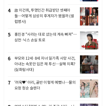
4
故 이건희, 투명인간 취급받던 셋째아
들…어떻게 삼성의 후계자가 됐을까 (셀
럽병사)
5
홍진경 "사라는 대로 샀는데 계속 빠져"…
삼전·닉스 손실 토로
6
부모와 12세·8세 자녀 일가족 사망 사건,
아내는 속옷만 입은 채 투신…살해 의혹?
(실화탐사대)
7
'려욱♥' 아리, 골반 이렇게 예뻤나…물의
요정 청순 슬렌더