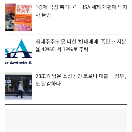
"강제 국장 복귀냐"… ISA 세제 개편에 투자
자 불만
최대주주도 못 피한 '반대매매' 폭탄… 지분
율 42%에서 18%로 추락
23조원 남은 소상공인 코로나 대출… 정부,
또 탕감하나