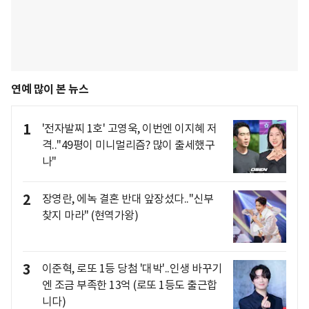
연예 많이 본 뉴스
1
'전자발찌 1호' 고영욱, 이번엔 이지혜 저
격.."49평이 미니멀리즘? 많이 출세했구
나"
2
장영란, 에녹 결혼 반대 앞장섰다.."신부
찾지 마라" (현역가왕)
3
이준혁, 로또 1등 당첨 '대박'..인생 바꾸기
엔 조금 부족한 13억 (로또 1등도 출근합
니다)