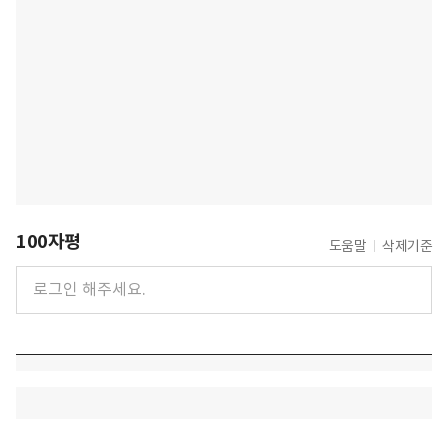
100자평
도움말
삭제기준