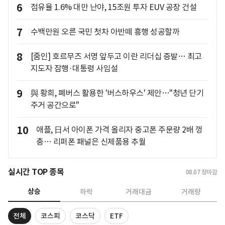
6
점유율 1.6% 대만 난야, 15조원 투자 EUV 공장 건설
7
수백만원 오른 국민 첫차 아반떼 흥행 성공할까
8
[줌인] 호르무즈 서명 앞두고 이란 리더십 증발… 최고
지도자 잠행·대통령 사임설
9
與 황희, 폐버스 활용한 '버스하우스' 제안…"청년 단기
주거 공간으로"
10
애플, 日서 아이폰 가격 올리자 중고폰 주문량 2배 껑
충… 리퍼폰 패널은 신제품용 추월
실시간 TOP 종목
08.07
장마감
상승
하락
거래대금
거래량
전체
코스피
코스닥
ETF