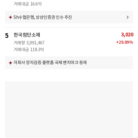
거래대금
16.6억
Sh수협은행, 상상인증권 인수 추진
3,020
5
한국첨단소재
+
29.89
%
거래량
3,991,467
거래대금
118.3억
자회사 양자검증 플랫폼 국제 벤치마크 등재