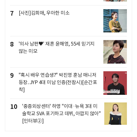
7
[사진]김희애, 우아한 미소
8
'의사 남편♥' 재혼 윤해영, 55세 믿기지
않는 미모
9
"혹시 배우 연습생?" 박진영 훈남 매니저
등장..JYP 4대 미남 인증(전참시)[순간포
착]
10
'중증외상센터' 하영 "이대·뉴욕 3대 미
술학교 SVA 포기하고 데뷔, 아깝지 않아"
[인터뷰②]