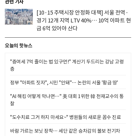
관련 기사
[10·15 주택시장 안정화 대책] 서울 전역·
경기 12개 지역 LTV 40%… 10억 아파트 현
금 6억 있어야 산다
오늘의 핫뉴스
"증여세 7억 줄이는 법 있구먼!" 계산기 두드리는 강남 고령
층
정부 "아파트 짓자", 시민 "안돼"… 논란의 서울 '황금 땅'
"AI 해킹 어떻게 막냐면…" 美 대회 1위한 韓 천재교수의 통
찰
"도수치료 그거 하지 마세요~" 병원들의 새로운 꼼수 진료
바람 가르는 보닛 장착… 세단 같은 승차감의 볼보 전기차