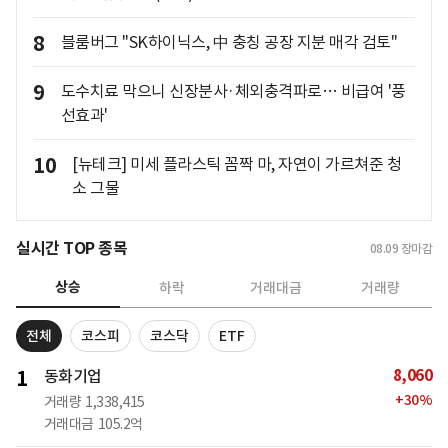
8
블룸버그 "SK하이닉스, 中 충칭 공장 지분 매각 검토"
9
도수치료 막으니 신장분사·체외충격파로… 비급여 '풍
선효과'
10
[뉴테크] 미세 플라스틱 꼼짝 마, 자연이 가르쳐준 청
소 그물
실시간 TOP 종목
08.09
장마감
상승
하락
거래대금
거래량
전체
코스피
코스닥
ETF
8,060
1
동화기업
+
30
%
거래량
1,338,415
거래대금
105.2억