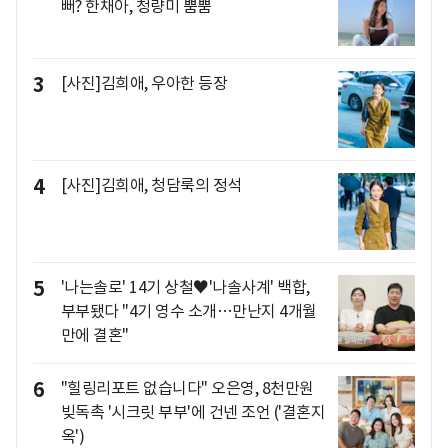
뻐? 한채아, 청량미 뿜뿜
3
[사진]김희애, 우아한 등장
4
[사진]김희애, 청담룩의 정석
5
'나는솔로' 14기 상철♥'나솔사계' 백합,
부부됐다 "4기 영수 소개…만난지 4개월
만에 결혼"
6
"힐링리포트 없습니다" 오은영, 8천만원
빚독촉 '시크릿 부부'에 건넨 조언 ('결혼지
옥')