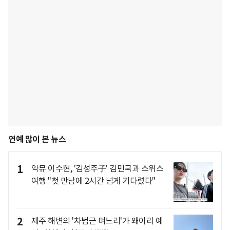
연예 많이 본 뉴스
1
악뮤 이수현, '김성주子' 김민국과 스위스
여행 "첫 만남에 2시간 넘게 기다렸다"
2
제주 해변의 '차범근 며느리'가 왜이리 예