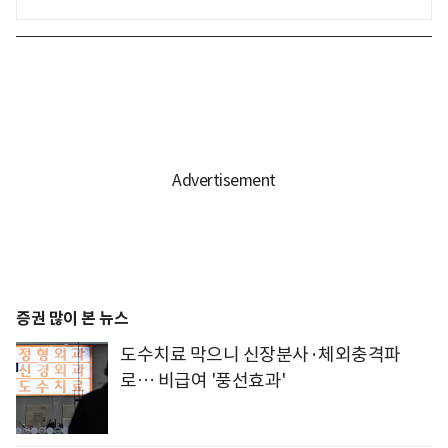
증권 많이 본 뉴스
도수치료 막으니 신장분사·체외충격파
로… 비급여 '풍선효과'