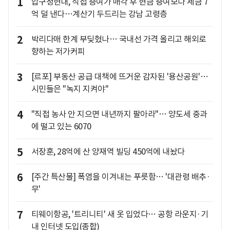
1
압구정현대, 직접 증여가 매각 후 현금 증여보다 세금 7
억 덜 낸다…계산기 두드리는 강남 고령층
2
박리다매 한계 부딪혔나… 국내선 가격 올리고 해외로
향하는 저가커피
3
[르포] 부동산 공급 대책에 뜨거운 감자된 '용산공원'…
시민들은 "녹지 지켜야"
4
"직접 농사 안 지으면 내년까지 팔아라"… 양도세 중과
에 떨고 있는 6070
5
서장훈, 28억에 산 양재역 빌딩 450억에 내놨다
6
[주간 특산물] 폭염을 이겨내는 푸릇함… '대관령 배추·
무'
7
티웨이항공, '트리니티' 새 옷 입었다… 공항 라운지·기
내 인터넷 도입(종합)