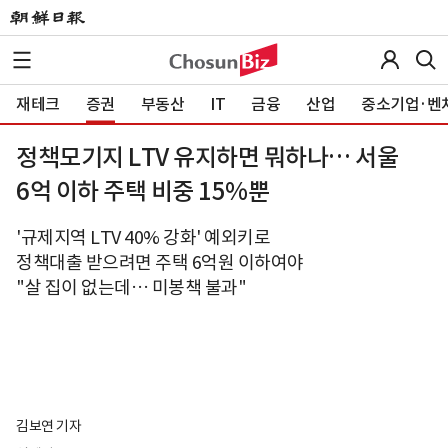
재테크
증권
부동산
IT
금융
산업
중소기업·벤
정책모기지 LTV 유지하면 뭐하나… 서울
6억 이하 주택 비중 15%뿐
'규제지역 LTV 40% 강화' 예외키로
정책대출 받으려면 주택 6억원 이하여야
"살 집이 없는데… 미봉책 불과"
김보연 기자