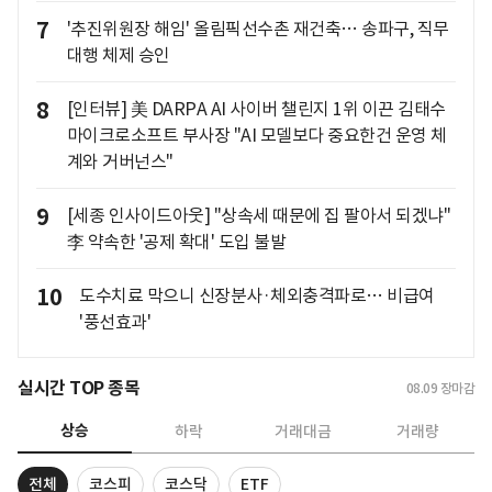
7
'추진위원장 해임' 올림픽선수촌 재건축… 송파구, 직무
대행 체제 승인
8
[인터뷰] 美 DARPA AI 사이버 챌린지 1위 이끈 김태수
마이크로소프트 부사장 "AI 모델보다 중요한건 운영 체
계와 거버넌스"
9
[세종 인사이드아웃] "상속세 때문에 집 팔아서 되겠냐"
李 약속한 '공제 확대' 도입 불발
10
도수치료 막으니 신장분사·체외충격파로… 비급여
'풍선효과'
실시간 TOP 종목
08.09
장마감
상승
하락
거래대금
거래량
전체
코스피
코스닥
ETF