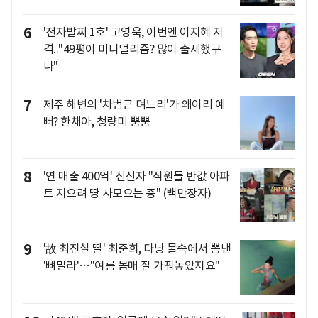
6
'전자발찌 1호' 고영욱, 이번엔 이지혜 저
격.."49평이 미니멀리즘? 많이 출세했구
나"
7
제주 해변의 '차범근 며느리'가 왜이리 예
뻐? 한채아, 청량미 뿜뿜
8
'연 매출 400억' 신신자 "직원들 반값 아파
트 지으려 땅 사모으는 중" (백만장자)
9
'故 최진실 딸' 최준희, 다낭 물속에서 뽐낸
'뼈말라'…"여름 몸매 잘 가꿔놓았지요"