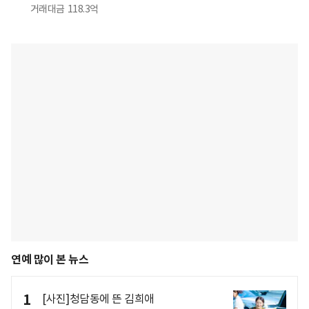
거래대금
118.3억
연예 많이 본 뉴스
1
[사진]청담동에 뜬 김희애