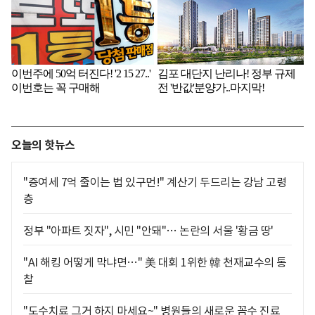
오늘의 핫뉴스
"증여세 7억 줄이는 법 있구먼!" 계산기 두드리는 강남 고령
층
정부 "아파트 짓자", 시민 "안돼"… 논란의 서울 '황금 땅'
"AI 해킹 어떻게 막냐면…" 美 대회 1위한 韓 천재교수의 통
찰
"도수치료 그거 하지 마세요~" 병원들의 새로운 꼼수 진료