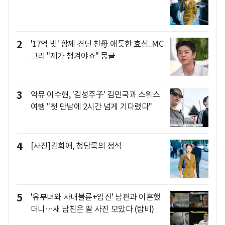
2
'17억 빚' 함께 견딘 친母 애틋한 효심..MC
그리 "제가 챙겨야죠" 뭉클
3
악뮤 이수현, '김성주子' 김민국과 스위스
여행 "첫 만남에 2시간 넘게 기다렸다"
4
[사진]김희애, 청담룩의 정석
5
'유부녀와 사내불륜+임신' 남편과 이혼했
더니…새 남친은 딸 사진 모았다 (탐비)