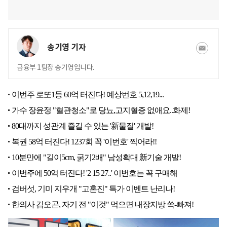
송기영 기자
금융부 1팀장 송기영입니다.