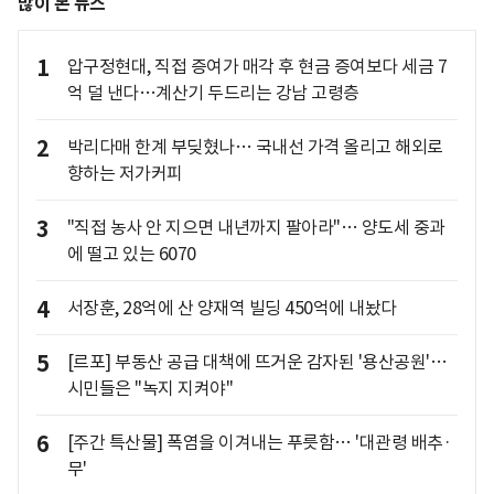
많이 본 뉴스
1
압구정현대, 직접 증여가 매각 후 현금 증여보다 세금 7
억 덜 낸다…계산기 두드리는 강남 고령층
2
박리다매 한계 부딪혔나… 국내선 가격 올리고 해외로
향하는 저가커피
3
"직접 농사 안 지으면 내년까지 팔아라"… 양도세 중과
에 떨고 있는 6070
4
서장훈, 28억에 산 양재역 빌딩 450억에 내놨다
5
[르포] 부동산 공급 대책에 뜨거운 감자된 '용산공원'…
시민들은 "녹지 지켜야"
6
[주간 특산물] 폭염을 이겨내는 푸릇함… '대관령 배추·
무'