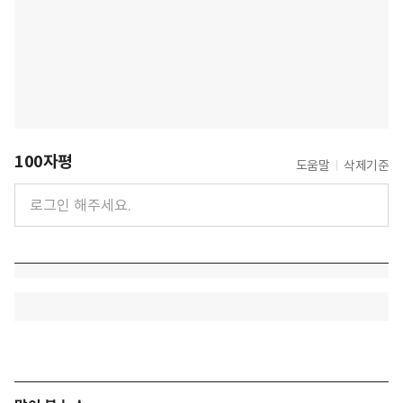
100자평
도움말
삭제기준