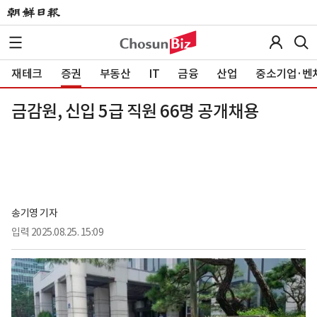
재테크
증권
부동산
IT
금융
산업
중소기업·벤
금감원, 신입 5급 직원 66명 공개채용
송기영 기자
입력
2025.08.25. 15:09