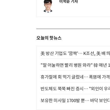
이학준 기자
오늘의 핫뉴스
美 방산 기업도 '깜짝'… K조선, 美 배
"말 어눌하면 빨리 병원 와라" 韓 매년 
휴가철에 회 먹기 글렀네… 폭염에 가격 
반도체도 쭉쭉 빠진 증시… "외인이 우리
보유한 미사일 1700발 뿐… 바닥 보인다