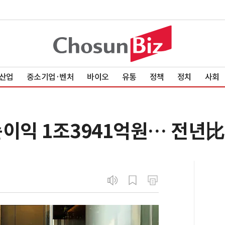
산업
중소기업·벤처
바이오
유통
정책
정치
사회
이익 1조3941억원… 전년比 