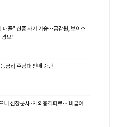
면 대출" 신종 사기 기승…금감원, 보이스
 경보'
변동금리 주담대 판매 중단
으니 신장분사·체외충격파로… 비급여