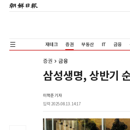
재테크
증권
부동산
IT
금융
증권
금융
삼성생명, 상반기 순
이학준 기자
입력
2025.08.13. 14:17