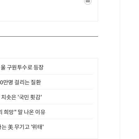
 띄울 구원투수로 등장
10만명 걸리는 질환
치솟은 '국민 횟감'
 희망" 말 나온 이유
는 美 무기고 '위태'