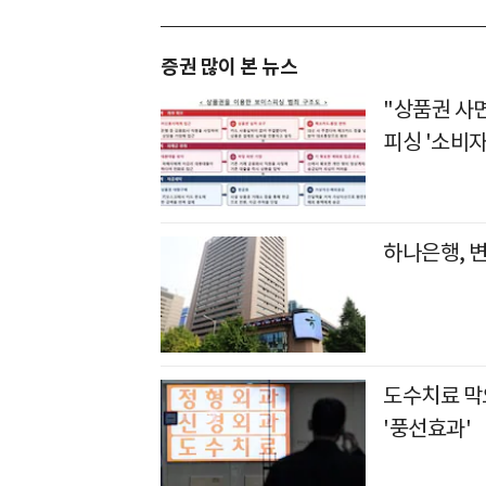
증권 많이 본 뉴스
"상품권 사
피싱 '소비자
하나은행, 
도수치료 막
'풍선효과'