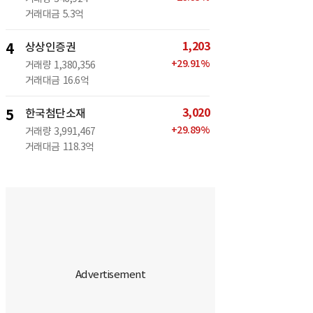
거래대금
5.3억
1,203
4
상상인증권
+
29.91
%
거래량
1,380,356
거래대금
16.6억
3,020
5
한국첨단소재
+
29.89
%
거래량
3,991,467
거래대금
118.3억