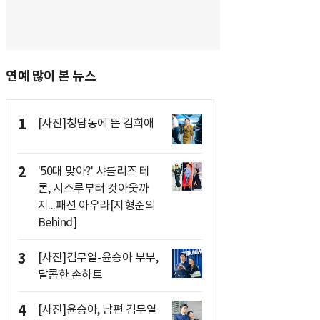
연예 많이 본 뉴스
1
[사진]청담동에 뜬 김희애
2
'50대 맞아?' 샤를리즈 테
론, 시스루부터 컷아웃까
지...패션 아우라[지형준의
Behind]
3
[사진]김무열-윤승아 부부,
달콤한 손하트
4
[사진]윤승아, 남편 김무열