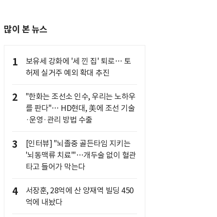
많이 본 뉴스
1
보유세 강화에 '세 낀 집' 퇴로… 토
허제 실거주 예외 확대 추진
2
"한화는 조선소 인수, 우리는 노하우
를 판다"… HD현대, 美에 조선 기술
·운영·관리 방법 수출
3
[인터뷰] "뇌졸중 골든타임 지키는
'뇌동맥류 치료'"…개두술 없이 혈관
타고 들어가 막는다
4
서장훈, 28억에 산 양재역 빌딩 450
억에 내놨다