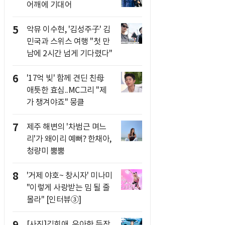
어깨에 기대어
5
악뮤 이수현, '김성주子' 김
민국과 스위스 여행 "첫 만
남에 2시간 넘게 기다렸다"
6
'17억 빚' 함께 견딘 친母
애틋한 효심..MC그리 "제
가 챙겨야죠" 뭉클
7
제주 해변의 '차범근 며느
리'가 왜이리 예뻐? 한채아,
청량미 뿜뿜
8
'거제 야호~ 창시자' 미나미
"이렇게 사랑받는 밈 될 줄
몰라" [인터뷰③]
9
[사진]김희애, 우아한 등장