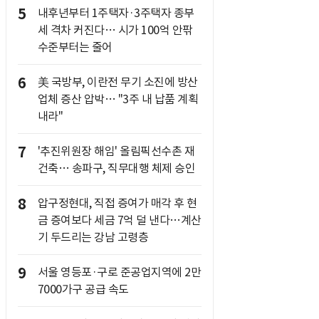
5
내후년부터 1주택자·3주택자 종부
세 격차 커진다… 시가 100억 안팎
수준부터는 줄어
6
美 국방부, 이란전 무기 소진에 방산
업체 증산 압박… "3주 내 납품 계획
내라"
7
'추진위원장 해임' 올림픽선수촌 재
건축… 송파구, 직무대행 체제 승인
8
압구정현대, 직접 증여가 매각 후 현
금 증여보다 세금 7억 덜 낸다…계산
기 두드리는 강남 고령층
9
서울 영등포·구로 준공업지역에 2만
7000가구 공급 속도