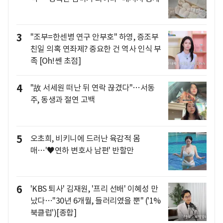
3
"조부=한센병 연구 안부호" 하영, 증조부
친일 의혹 연좌제? 중요한 건 역사 인식 부
족 [Oh!쎈 초점]
4
"故 서세원 떠난 뒤 연락 끊겼다"…서동
주, 동생과 절연 고백
5
오초희, 비키니에 드러난 육감적 몸
매…'♥연하 변호사 남편' 반할만
6
'KBS 퇴사' 김재원, '프리 선배' 이혜성 만
났다…"30년 6개월, 들러리였을 뿐" ('1%
북클럽')[종합]