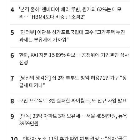
4
'본격 출하' 엔비디아 베라 루빈, 원가의 62%는 메모
리… "HBM4보다 비중 큰 소캠2"
5
[인터뷰] 이관옥 싱가포르국립대 교수 "고가주택 누진
과세는 부유세에 가까워"
6
한화, KAI 지분 15.89% 확보… 공정위에 기업결합 심사
신청
7
[당신의 생각은] 집 2채 부부도 청약 허용? 1인가구 "싱
글세 매기나"
8
코인 프로젝트 3번 실패한 싸이월드, 또 신규 사업 발표
9
[단독] 23억 아파트 3채 보유세… 서울 4854만원, 뉴욕
3959만원
10
현대차 노조, 11일 추가 파업 여부 결정… "신차 '골든