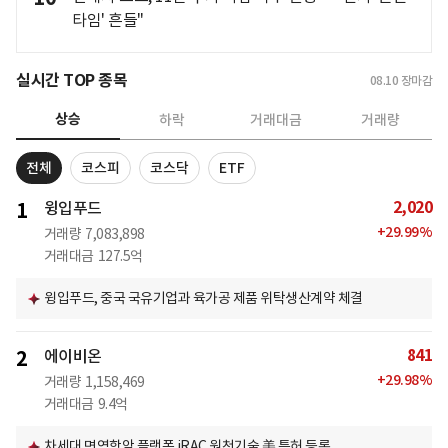
타임' 흔들"
실시간 TOP 종목
08.10
장마감
상승
하락
거래대금
거래량
전체
코스피
코스닥
ETF
2,020
1
윙입푸드
+
29.99
%
거래량
7,083,898
거래대금
127.5억
윙입푸드, 중국 국유기업과 육가공 제품 위탁생산계약 체결
841
2
에이비온
+
29.98
%
거래량
1,158,469
거래대금
9.4억
차세대 면역항암 플랫폼 iRAC 원천기술 美 특허 등록