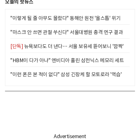
오늘의 핫뉴스
"이렇게 될 줄 아무도 몰랐다" 동해안 원전 '올스톱' 위기
"마스크 안 쓰면 관절 쑤신다" 서울대병원 충격 연구 결과
[단독]
뉴욕보다도 더 낸다… 서울 보유세 뜯어보니 '깜짝'
"HBM이 다가 아냐" 엔비디아 홀린 삼전닉스 메모리 세트
"이런 폰은 본 적이 없다" 삼성 긴장케 할 모토로라 '역습'