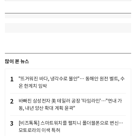
많이 본 뉴스
1
"뜨거워진 바다, 냉각수로 불안"… 동해안 원전 벨트, 수
온 한계치 임박
2
바빠진 삼성전자 美 테일러 공장 '타임라인'…"연내 가
동, 내년 양산 확대 계획 윤곽"
3
[비즈톡톡] 스마트워치를 펼치니 폴더블폰으로 변신…
모토로라의 이색 특허