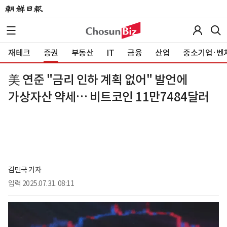
재테크
증권
부동산
IT
금융
산업
중소기업·벤
美 연준 "금리 인하 계획 없어" 발언에
가상자산 약세… 비트코인 11만7484달러
김민국 기자
입력
2025.07.31. 08:11