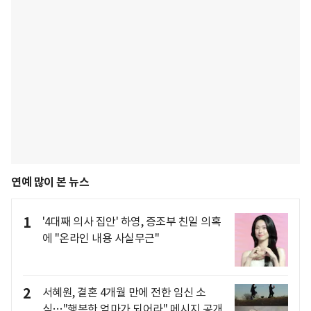
연예 많이 본 뉴스
1
'4대째 의사 집안' 하영, 증조부 친일 의혹
에 "온라인 내용 사실무근"
2
서혜원, 결혼 4개월 만에 전한 임신 소
식…"행복한 엄마가 되어라" 메시지 공개