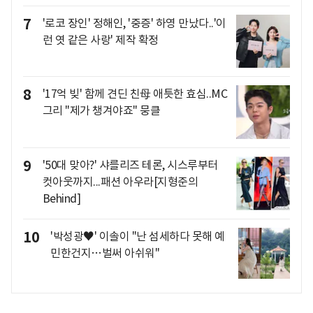
7
'로코 장인' 정해인, '중증' 하영 만났다..'이
런 엿 같은 사랑' 제작 확정
8
'17억 빚' 함께 견딘 친母 애틋한 효심..MC
그리 "제가 챙겨야죠" 뭉클
9
'50대 맞아?' 샤를리즈 테론, 시스루부터
컷아웃까지...패션 아우라[지형준의
Behind]
10
'박성광♥' 이솔이 "난 섬세하다 못해 예
민한건지…벌써 아쉬워"