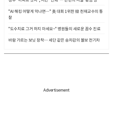
정부 "아파트 짓자", 시민 "안돼"… 논란의 서울 '황금 땅'
"AI 해킹 어떻게 막냐면…" 美 대회 1위한 韓 천재교수의 통
찰
"도수치료 그거 하지 마세요~" 병원들의 새로운 꼼수 진료
바람 가르는 보닛 장착… 세단 같은 승차감의 볼보 전기차