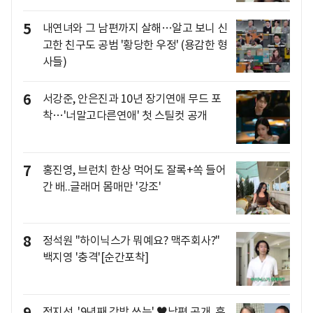
5
내연녀와 그 남편까지 살해…알고 보니 신
고한 친구도 공범 '황당한 우정' (용감한 형
사들)
6
서강준, 안은진과 10년 장기연애 무드 포
착…'너말고다른연애' 첫 스틸컷 공개
7
홍진영, 브런치 한상 먹어도 잘록+쏙 들어
간 배..글래머 몸매만 '강조'
8
정석원 "하이닉스가 뭐예요? 맥주회사?"
백지영 '충격'[순간포착]
정지선, '9년째 각방 쓰는' ♥남편 공개..훈