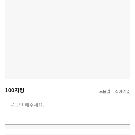
100자평
도움말
삭제기준