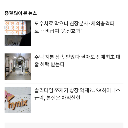
증권 많이 본 뉴스
도수치료 막으니 신장분사·체외충격파
로… 비급여 '풍선효과'
주택 지분 상속 받았다 팔아도 생애최초 대
출 혜택 받는다
솔리다임 쪼개기 상장 악재?... SK하이닉스
급락, 본질은 차익실현