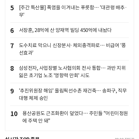
5
[주간 특산물] 폭염을 이겨내는 푸릇함… '대관령 배추·
무'
6
서장훈, 28억에 산 양재역 빌딩 450억에 내놨다
7
도수치료 막으니 신장분사·체외충격파로… 비급여 '풍
선효과'
8
삼성전자, 사업장별 노사협의회 전사 통합… 과반 지위
잃은 초기업 노조 '영향력 만회' 시도
9
'추진위원장 해임' 올림픽선수촌 재건축… 송파구, 직무
대행 체제 승인
10
용산공원도 근조화환이 덮었다… 주민들 "어린이정원
에 주택 안 돼"