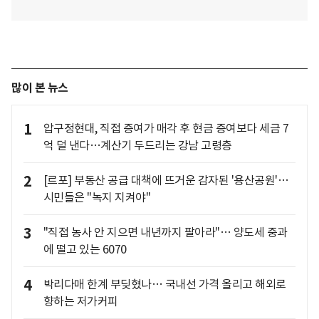
많이 본 뉴스
1
압구정현대, 직접 증여가 매각 후 현금 증여보다 세금 7
억 덜 낸다…계산기 두드리는 강남 고령층
2
[르포] 부동산 공급 대책에 뜨거운 감자된 '용산공원'…
시민들은 "녹지 지켜야"
3
"직접 농사 안 지으면 내년까지 팔아라"… 양도세 중과
에 떨고 있는 6070
4
박리다매 한계 부딪혔나… 국내선 가격 올리고 해외로
향하는 저가커피