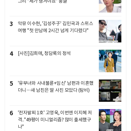
그리 "제가 챙겨야죠" 뭉클
3
악뮤 이수현, '김성주子' 김민국과 스위스
여행 "첫 만남에 2시간 넘게 기다렸다"
4
[사진]김희애, 청담룩의 정석
5
'유부녀와 사내불륜+임신' 남편과 이혼했
더니…새 남친은 딸 사진 모았다 (탐비)
6
'전자발찌 1호' 고영욱, 이번엔 이지혜 저
격.."49평이 미니멀리즘? 많이 출세했구
나"