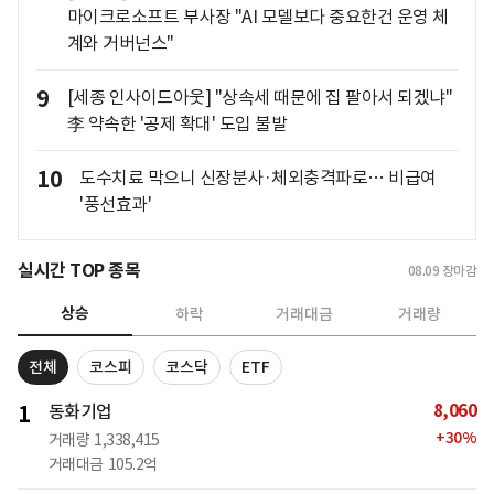
마이크로소프트 부사장 "AI 모델보다 중요한건 운영 체
계와 거버넌스"
9
[세종 인사이드아웃] "상속세 때문에 집 팔아서 되겠냐"
李 약속한 '공제 확대' 도입 불발
10
도수치료 막으니 신장분사·체외충격파로… 비급여
'풍선효과'
실시간 TOP 종목
08.09
장마감
상승
하락
거래대금
거래량
전체
코스피
코스닥
ETF
8,060
1
동화기업
+
30
%
거래량
1,338,415
거래대금
105.2억