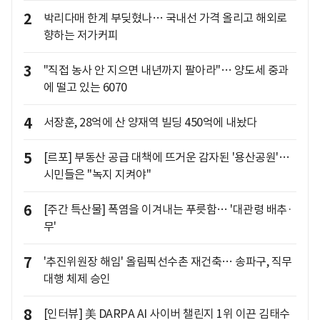
2
박리다매 한계 부딪혔나… 국내선 가격 올리고 해외로
향하는 저가커피
3
"직접 농사 안 지으면 내년까지 팔아라"… 양도세 중과
에 떨고 있는 6070
4
서장훈, 28억에 산 양재역 빌딩 450억에 내놨다
5
[르포] 부동산 공급 대책에 뜨거운 감자된 '용산공원'…
시민들은 "녹지 지켜야"
6
[주간 특산물] 폭염을 이겨내는 푸릇함… '대관령 배추·
무'
7
'추진위원장 해임' 올림픽선수촌 재건축… 송파구, 직무
대행 체제 승인
8
[인터뷰] 美 DARPA AI 사이버 챌린지 1위 이끈 김태수