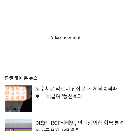
증권 많이 본 뉴스
도수치료 막으니 신장분사·체외충격파
로… 비급여 '풍선효과'
DB證 "BGF리테일, 편의점 업황 회복 본격
화…목표가 18만원"