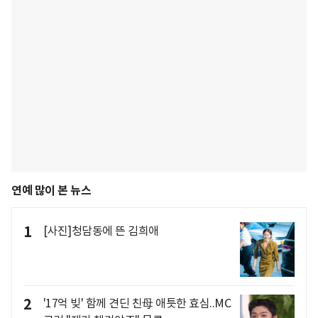
연예 많이 본 뉴스
1
[사진]청담동에 뜬 김희애
2
'17억 빚' 함께 견딘 친母 애틋한 효심..MC