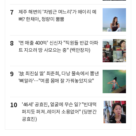
7
제주 해변의 '차범근 며느리'가 왜이리 예
뻐? 한채아, 청량미 뿜뿜
8
'연 매출 400억' 신신자 "직원들 반값 아파
트 지으려 땅 사모으는 중" (백만장자)
9
'故 최진실 딸' 최준희, 다낭 물속에서 뽐낸
'뼈말라'…"여름 몸매 잘 가꿔놓았지요"
10
'46세' 공효진, 얼굴에 무슨 일? "빈대떡
퍼지듯 퍼져..레이저 소용없어" (당분간
공효진)