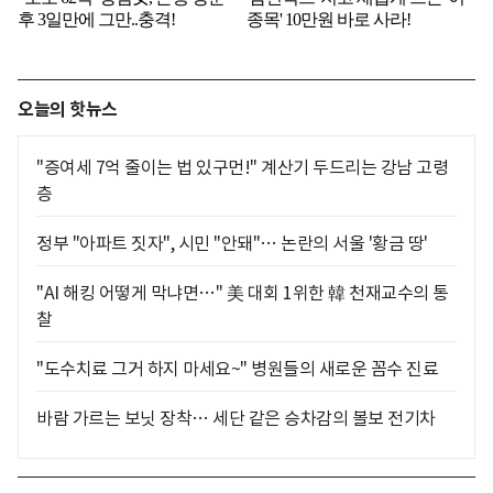
오늘의 핫뉴스
"증여세 7억 줄이는 법 있구먼!" 계산기 두드리는 강남 고령
층
정부 "아파트 짓자", 시민 "안돼"… 논란의 서울 '황금 땅'
"AI 해킹 어떻게 막냐면…" 美 대회 1위한 韓 천재교수의 통
찰
"도수치료 그거 하지 마세요~" 병원들의 새로운 꼼수 진료
바람 가르는 보닛 장착… 세단 같은 승차감의 볼보 전기차